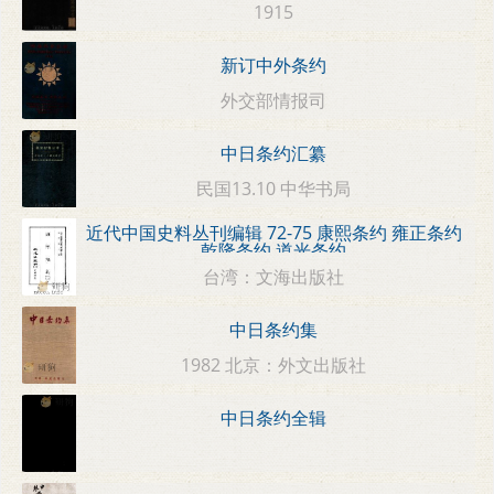
1915
新订中外条约
外交部情报司
中日条约汇纂
民国13.10 中华书局
近代中国史料丛刊编辑 72-75 康熙条约 雍正条约
乾隆条约 道光条约
台湾：文海出版社
中日条约集
1982 北京：外文出版社
中日条约全辑