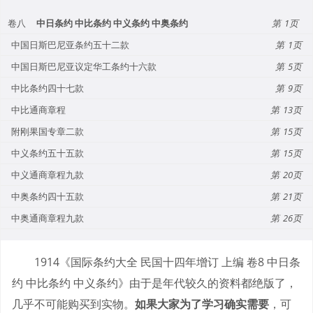
卷八
中日条约 中比条约 中义条约 中奥条约
1
中国日斯巴尼亚条约五十二款
1
中国日斯巴尼亚议定华工条约十六款
5
中比条约四十七款
9
中比通商章程
13
附刚果国专章二款
15
中义条约五十五款
15
中义通商章程九款
20
中奥条约四十五款
21
中奥通商章程九款
26
1914《国际条约大全 民国十四年增订 上编 卷8 中日条
约 中比条约 中义条约》由于是年代较久的资料都绝版了，
几乎不可能购买到实物。
如果大家为了学习确实需要
，可