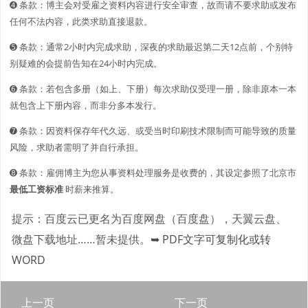
➍ 条款：博主会对受雇之资料内容进行安全审查，故而请不要求助或发布
任何不法内容，此类求助直接退款。
➎ 条款：通常2小时内完成求助，深夜的求助最迟第二天12点前，个别特
别疑难的会提前告知在24小时内完成。
➏ 条款：若包含多册（如上、下册）每次求助仅受理一册，除非原本一本
就包含上下册内容，而非分多本发行。
➐ 条款：因资料保存年代久远、或受当时印刷技术限制而可能导致的质量
风险，求助者需明了并自行承担。
➑ 条款：雇佣博主为您从事资料处理服务是收费的，其设定参照了北京市
最低工资标准
时薪来推算。
提示：百度云已更名为百度网盘（百度盘），天翼云盘、
微盘下载地址……暂未提供。
➥ PDF文字可复制化或转
WORD
上一页
下一页