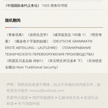
《中国国际条约义务论》
1925 商务印书馆
随机翻阅
《青春语典》
《农田生态学》
《咸淳临安志 100卷 1》
《明宫奇
案》
《戴金色十字架的姑娘》
《DEUTSCHE GRAMMATIK
ERSTE ABTEILUNG：LAUTLEHRE》
《ПЛАНИРАВАНИЕ
ТЕХНИЧЕСКОГО ПЕРЕВООРУЖЕНИЯ ПРОИЗВОДСТВА》
《民国宾川县志稿 诗钞1》
《宋元明文评注读本 下》
《非传统安
全概论=Non Traditional Security》
声明：资料信息来源于网络，站点不存储任何内容文件，如
有意见可邮件 mtoou@outlook.com
热爱伟大祖国 ♥ 维护民族团结 ♥ 弘扬传统文化 ♥ 促进社会
和谐 ♥ 学习强我中国