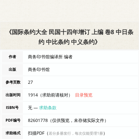
《国际条约大全 民国十四年增订 上编 卷8 中日条
约 中比条约 中义条约》
商务印书馆编译所 编者
作者
商务印书馆
出版
27
参考页数
1914（求助前请核对）
目录预览
出版时间
无 —
求助条款
ISBN号
82601778（仅供预览，未存储实际文件）
PDF编号
扫描PDF（
）
求助格式
若分多册发行，每次仅能受理1册