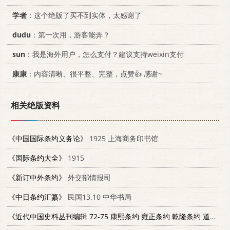
学者
：这个绝版了买不到实体，太感谢了
dudu
：第一次用，游客能弄？
sun
：我是海外用户，怎么支付？建议支持weixin支付
康康
：内容清晰、很平整、完整，点赞👍 感谢~
相关绝版资料
《中国国际条约义务论》
1925 上海商务印书馆
《国际条约大全》
1915
《新订中外条约》
外交部情报司
《中日条约汇纂》
民国13.10 中华书局
《近代中国史料丛刊编辑 72-75 康熙条约 雍正条约 乾隆条约 道光条约》