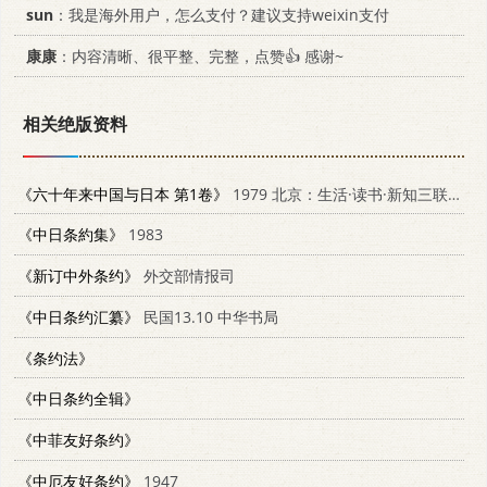
sun
：我是海外用户，怎么支付？建议支持weixin支付
康康
：内容清晰、很平整、完整，点赞👍 感谢~
相关绝版资料
《六十年来中国与日本 第1卷》
1979 北京：生活·读书·新知三联书店 11002·537
《中日条約集》
1983
《新订中外条约》
外交部情报司
《中日条约汇纂》
民国13.10 中华书局
《条约法》
《中日条约全辑》
《中菲友好条约》
《中厄友好条约》
1947