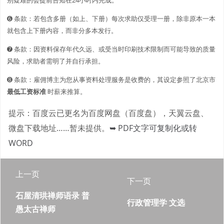
➏ 条款：若包含多册（如上、下册）每次求助仅受理一册，除非原本一本
就包含上下册内容，而非分多本发行。
➐ 条款：因资料保存年代久远、或受当时印刷技术限制而可能导致的质量
风险，求助者需明了并自行承担。
➑ 条款：雇佣博主为您从事资料处理服务是收费的，其设定参照了北京市
最低工资标准
时薪来推算。
提示：百度云已更名为百度网盘（百度盘），天翼云盘、
微盘下载地址……暂未提供。
➥ PDF文字可复制化或转
WORD
上一页
下一页
石屋清珙禅师语录 普
行政管理学 文选
愚太古禅师