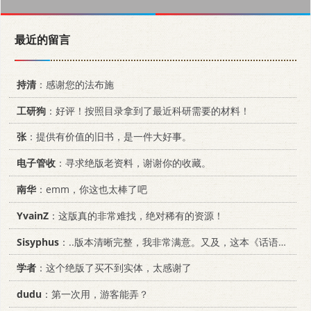
最近的留言
持清
：感谢您的法布施
工研狗
：好评！按照目录拿到了最近科研需要的材料！
张
：提供有价值的旧书，是一件大好事。
电子管收
：寻求绝版老资料，谢谢你的收藏。
南华
：emm，你这也太棒了吧
YvainZ
：这版真的非常难找，绝对稀有的资源！
Sisyphus
：..版本清晰完整，我非常满意。又及，这本《话语的真相》...
学者
：这个绝版了买不到实体，太感谢了
dudu
：第一次用，游客能弄？