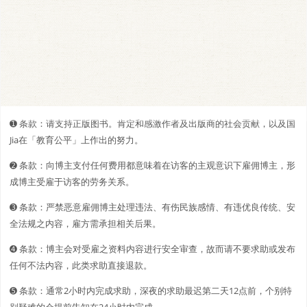
➊️ 条款：请支持正版图书。肯定和感激作者及出版商的社会贡献，以及国
Jia在「教育公平」上作出的努力。
➋️️ 条款：向博主支付任何费用都意味着在访客的主观意识下雇佣博主，形
成博主受雇于访客的劳务关系。
➌ 条款：严禁恶意雇佣博主处理违法、有伤民族感情、有违优良传统、安
全法规之内容，雇方需承担相关后果。
➍ 条款：博主会对受雇之资料内容进行安全审查，故而请不要求助或发布
任何不法内容，此类求助直接退款。
➎ 条款：通常2小时内完成求助，深夜的求助最迟第二天12点前，个别特
别疑难的会提前告知在24小时内完成。