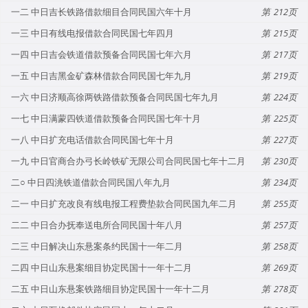
一二 中日吉长铁路借款细目合同民国六年十月
212
一三 中日有线电报借款合同民国七年四月
215
一四 中日吉会铁道借款预备合同民国七年六月
217
一五 中日吉黑金矿森林借款合同民国七年九月
219
一六 中日济顺高徐两铁路借款预备合同民国七年九月
224
一七 中日满蒙四铁道借款预备合同民国七年十月
225
一八 中日扩充电话借款合同民国七年十月
227
一九 中日官商合办弓长岭铁矿无限公司合同民国七年十二月
230
二○ 中日四洮铁道借款合同民国八年九月
234
二一 中日扩充改良有线电报工程费垫款合同民国九年二月
255
二二 中日合办抚奉送电所合同民国十年八月
257
二三 中日解决山东悬案条约民国十一年二月
258
二四 中日山东悬案细目协定民国十一年十二月
269
二五 中日山东悬案铁路细目协定民国十一年十二月
278