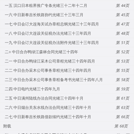
一五 汉口日本租界推广专条光绪三十二年十二月
44
一六 中日新奉吉长铁路协约光绪三十三年三月
45
一七 中日会订大连海关试办章程总纲光绪三十三年四月
47
一八 中日会订大连设关征税办法光绪三十三年四月
48
一九 中日会订大连设关征税办法附件光绪三十三年四月
51
二○ 中日合办鸭绿江森林合同光绪三十四年
52
二一 中日合办鸭绿江采木公司章程光绪三十四年四月
53
二二 中日合办采木公司事务章程光绪三十四年四月
55
二三 中日合办采木公司事务章程备考书光绪三十四年八月
58
二四 中日电约光绪三十四年九月
59
二五 中日满州陆线办法合同光绪三十四年十月
61
二六 中日烟台关东水线办法合同光绪三十四年十月
63
二七 中日新奉吉长铁路借款续约光绪三十四年十月
66
附载
68