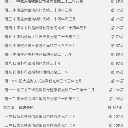
附一
中俄东省铁路公司合同光绪二十二年八月
68
附二 中俄旅大租地条约光绪二十四年三月
72
附三 中俄旅大租地续约光绪二十四年闰三月
75
附四 中俄东省铁路南满枝路合同光绪二十四年五月
76
附五 中俄勘分旅大租界专条光绪二十五年三月
79
附六 中俄交还东三省条约光绪二十八年三月
87
附七 中俄交还关外铁路条约光绪二十八年
90
附八 日俄朴司茂斯和约光绪三十年
92
附九 日俄朴司茂斯和约附约光绪三十年
96
附一○ 中国大连海关试办章程光绪三十三年七月
97
附一一 东三省开埠免重征专照章程光绪三十三年十二月
102
附一二 奉天各商埠租地简章光绪三十四年三月
104
第二编
宣统条约
107
一 中日新奉铁路借款细目合同宣统元年七月
107
二 中日吉长铁路借款细目合同宣统元年七月
109