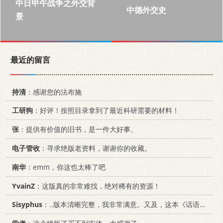
中日甲午战争之外交背
中德外交史
景
最近的留言
持清
：感谢您的法布施
工研狗
：好评！按照目录拿到了最近科研需要的材料！
张
：提供有价值的旧书，是一件大好事。
电子管收
：寻求绝版老资料，谢谢你的收藏。
南华
：emm，你这也太棒了吧
YvainZ
：这版真的非常难找，绝对稀有的资源！
Sisyphus
：..版本清晰完整，我非常满意。又及，这本《话语的真相》...