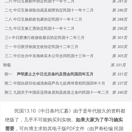
二六 中日互换邮件协定民国十一年十二月
281
二七 中日互换保险信函及箱匣协定民国十一年十二月
286
二八 中日互换邮政包裹协定民国十一年十二月
288
二九 中日互换汇票协定民国十一年十二月
296
三○ 中日胶澳行政接收最后协定民国十二年三月
301
三一 中日胶济铁路交收协定民国十二年三月
303
三二 中日合办中东海林采木公司合同民国十三年一月
305
附载
331
附一
声明废止之中日北京条约及照会民国四年五月
331
附二 中国自辟归化城洮南葫芦岛七处商埠章程民国四年十月
337
附三 九国关于中国应适用各原则及政策之条约民国十一年二月
340
民国13.10《中日条约汇纂》由于是年代较久的资料都
绝版了，几乎不可能购买到实物。
如果大家为了学习确实
需要
，可向博主求助其电子版PDF文件（由尹寿松编 民国