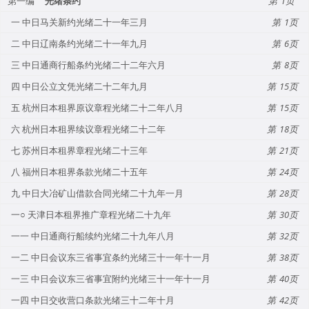
第一编
光绪条约
1
一 中日马关新约光绪二十一年三月
1
二 中日辽南条约光绪二十一年九月
6
三 中日通商行船条约光绪二十二年六月
8
四 中日公立文凭光绪二十二年九月
15
五 杭州日本租界原议章程光绪二十二年八月
15
六 杭州日本租界续议章程光绪二十二年
18
七 苏州日本租界章程光绪二十三年
21
八 福州日本租界条款光绪二十五年
24
九 中日大冶矿山借款合同光绪二十九年一月
28
一○ 天津日本租界推广章程光绪二十九年
30
一一 中日通商行船续约光绪二十九年八月
32
一二 中日会议东三省事宜条约光绪三十一年十一月
38
一三 中日会议东三省事宜附约光绪三十一年十一月
40
一四 中日交收营口条款光绪三十二年十月
42