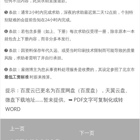
任何不法内容，此类求助直接退款。
➎ 条款：通常2小时内完成求助，深夜的求助最迟第二天12点前，个别特
别疑难的会提前告知在24小时内完成。
➏ 条款：若包含多册（如上、下册）每次求助仅受理一册，除非原本一本
就包含上下册内容，而非分多本发行。
➐ 条款：因资料保存年代久远、或受当时印刷技术限制而可能导致的质量
风险，求助者需明了并自行承担。
➑ 条款：雇佣博主为您从事资料处理服务是收费的，其设定参照了北京市
最低工资标准
时薪来推算。
提示：百度云已更名为百度网盘（百度盘），天翼云盘、
微盘下载地址……暂未提供。
➥ PDF文字可复制化或转
WORD
上一页
下一页