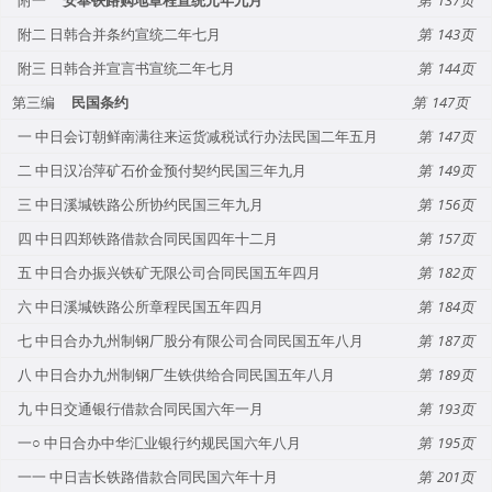
附二 日韩合并条约宣统二年七月
143
附三 日韩合并宣言书宣统二年七月
144
第三编
民国条约
147
一 中日会订朝鲜南满往来运货减税试行办法民国二年五月
147
二 中日汉冶萍矿石价金预付契约民国三年九月
149
三 中日溪堿铁路公所协约民国三年九月
156
四 中日四郑铁路借款合同民国四年十二月
157
五 中日合办振兴铁矿无限公司合同民国五年四月
182
六 中日溪堿铁路公所章程民国五年四月
184
七 中日合办九州制钢厂股分有限公司合同民国五年八月
187
八 中日合办九州制钢厂生铁供给合同民国五年八月
189
九 中日交通银行借款合同民国六年一月
193
一○ 中日合办中华汇业银行约规民国六年八月
195
一一 中日吉长铁路借款合同民国六年十月
201