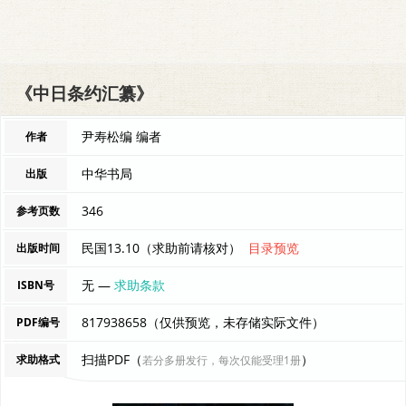
《中日条约汇纂》
尹寿松编 编者
作者
中华书局
出版
346
参考页数
民国13.10（求助前请核对）
目录预览
出版时间
无 —
求助条款
ISBN号
817938658（仅供预览，未存储实际文件）
PDF编号
扫描PDF（
）
求助格式
若分多册发行，每次仅能受理1册