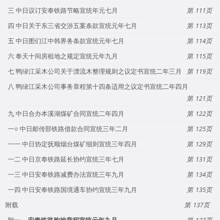
三 中日议订安奉铁路节略宣统年元七月
111
四 中日关于东三省交涉五案条款宣统元年七月
113
五 中日图们江中韩界务条款宣统元年七月
114
六 奉天十间房租地之规定宣统元年九月
115
七 鸭绿江采木公司关于漂流木整理规则之议定书宣统二年三月
119
八 鸭绿江采木公司事务章程第十四条适用之议定书宣统二年四月
121
九 中日合办本溪湖煤矿合同宣统二年四月
122
一○ 中日邮传部铁路借款合同宣统三年二月
125
一一 中日协定抚顺烟台煤矿细则宣统三年四月
129
一二 中日京奉铁路延长协约宣统三年七月
131
一三 中日安奉铁路减费办法宣统三年九月
134
一四 中日安奉铁路国境通车协约宣统三年九月
135
附载
137
附一
安奉铁路购地章程宣统元年九月
137