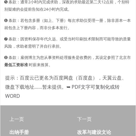
➎ 条款：通常2小时内完成求助，深夜的求助最迟第二天12点前，个别特
别疑难的会提前告知在24小时内完成。
➏ 条款：若包含多册（如上、下册）每次求助仅受理一册，除非原本一本
就包含上下册内容，而非分多本发行。
➐ 条款：因资料保存年代久远、或受当时印刷技术限制而可能导致的质量
风险，求助者需明了并自行承担。
➑ 条款：雇佣博主为您从事资料处理服务是收费的，其设定参照了北京市
最低工资标准
时薪来推算。
提示：百度云已更名为百度网盘（百度盘），天翼云盘、
微盘下载地址……暂未提供。
➥ PDF文字可复制化或转
WORD
上一页
下一页
出纳手册
改革与建设文论