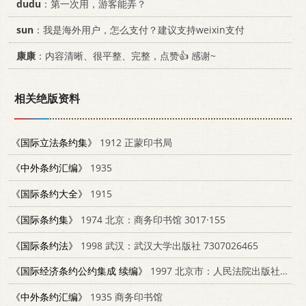
dudu
：第一次用，游客能弄？
sun
：我是海外用户，怎么支付？建议支持weixin支付
康康
：内容清晰、很平整、完整，点赞👍 感谢~
相关绝版资料
《国际立法条约集》
1912 正蒙印书局
《中外条约汇编》
1935
《国际条约大全》
1915
《国际条约集》
1974 北京：商务印书馆 3017·155
《国际条约法》
1998 武汉：武汉大学出版社 7307026465
《国际经济条约公约集成 续编》
1997 北京市：人民法院出版社 7800564495
《中外条约汇编》
1935 商务印书馆