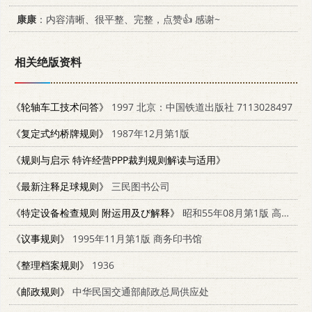
康康
：内容清晰、很平整、完整，点赞👍 感谢~
相关绝版资料
《轮轴车工技术问答》
1997 北京：中国铁道出版社 7113028497
《复定式约桥牌规则》
1987年12月第1版
《规则与启示 特许经营PPP裁判规则解读与适用》
《最新注释足球规则》
三民图书公司
《特定设备检查规则 附运用及び解释》
昭和55年08月第1版 高圧ガス保安协会
《议事规则》
1995年11月第1版 商务印书馆
《整理档案规则》
1936
《邮政规则》
中华民国交通部邮政总局供应处