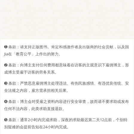
➊️ 条款：请支持正版图书。肯定和感激作者及出版商的社会贡献，以及国
Jia在「教育公平」上作出的努力。
➋️️ 条款：向博主支付任何费用都意味着在访客的主观意识下雇佣博主，形
成博主受雇于访客的劳务关系。
➌ 条款：严禁恶意雇佣博主处理违法、有伤民族感情、有违优良传统、安
全法规之内容，雇方需承担相关后果。
➍ 条款：博主会对受雇之资料内容进行安全审查，故而请不要求助或发布
任何不法内容，此类求助直接退款。
➎ 条款：通常2小时内完成求助，深夜的求助最迟第二天12点前，个别特
别疑难的会提前告知在24小时内完成。