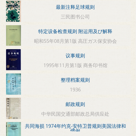
最新注释足球规则
三民图书公司
特定设备检查规则 附运用及び解释
昭和55年08月第1版 高圧ガス保安协会
议事规则
1995年11月第1版 商务印书馆
整理档案规则
1936
邮政规则
中华民国交通部邮政总局供应处
共同海损 1974年约克-安特卫普规则美国法律和
惯例