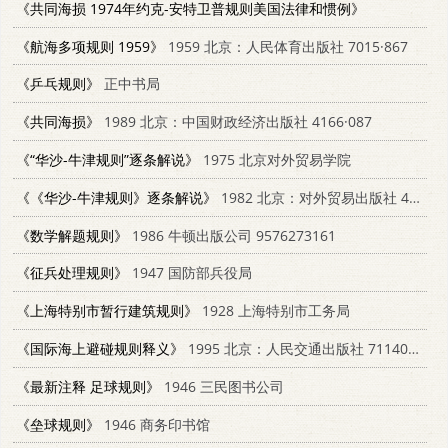
《共同海损 1974年约克-安特卫普规则美国法律和惯例》
《航海多项规则 1959》
1959 北京：人民体育出版社 7015·867
《乒乓规则》
正中书局
《共同海损》
1989 北京：中国财政经济出版社 4166·087
《“华沙-牛津规则”逐条解说》
1975 北京对外贸易学院
《《华沙-牛津规则》逐条解说》
1982 北京：对外贸易出版社 4222·17
《数学解题规则》
1986 牛顿出版公司 9576273161
《征兵处理规则》
1947 国防部兵役局
《上海特别市暂行建筑规则》
1928 上海特别市工务局
《国际海上避碰规则释义》
1995 北京：人民交通出版社 7114021976
《最新注释 足球规则》
1946 三民图书公司
《垒球规则》
1946 商务印书馆