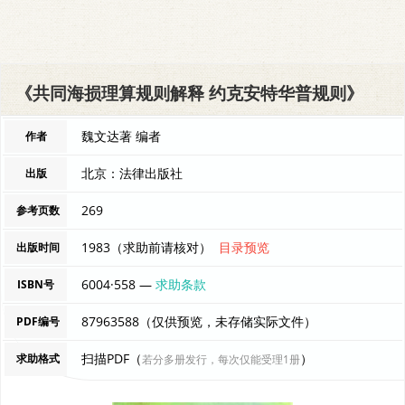
《共同海损理算规则解释 约克安特华普规则》
魏文达著 编者
作者
北京：法律出版社
出版
269
参考页数
1983（求助前请核对）
目录预览
出版时间
6004·558 —
求助条款
ISBN号
87963588（仅供预览，未存储实际文件）
PDF编号
扫描PDF（
）
求助格式
若分多册发行，每次仅能受理1册