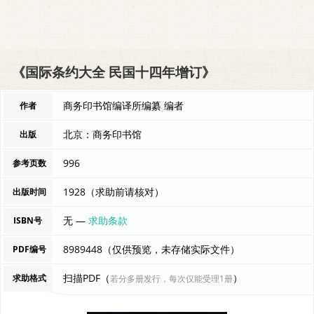
《国际条约大全 民国十四年增订》
商务印书馆编译所编纂 编者
作者
北京：商务印书馆
出版
996
参考页数
1928（求助前请核对）
出版时间
无 —
求助条款
ISBN号
8989448（仅供预览，未存储实际文件）
PDF编号
扫描PDF（
）
求助格式
若分多册发行，每次仅能受理1册