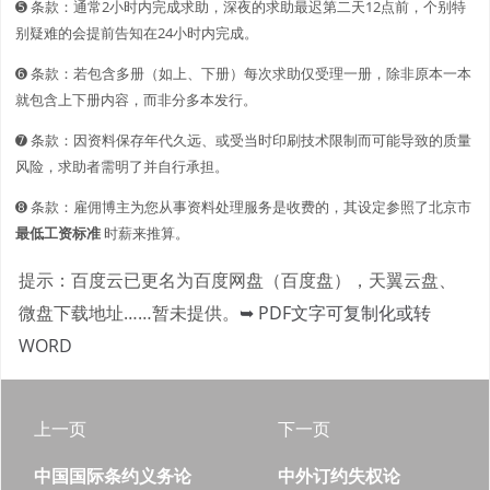
➎ 条款：通常2小时内完成求助，深夜的求助最迟第二天12点前，个别特
别疑难的会提前告知在24小时内完成。
➏ 条款：若包含多册（如上、下册）每次求助仅受理一册，除非原本一本
就包含上下册内容，而非分多本发行。
➐ 条款：因资料保存年代久远、或受当时印刷技术限制而可能导致的质量
风险，求助者需明了并自行承担。
➑ 条款：雇佣博主为您从事资料处理服务是收费的，其设定参照了北京市
最低工资标准
时薪来推算。
提示：百度云已更名为百度网盘（百度盘），天翼云盘、
微盘下载地址……暂未提供。
➥ PDF文字可复制化或转
WORD
上一页
下一页
中国国际条约义务论
中外订约失权论