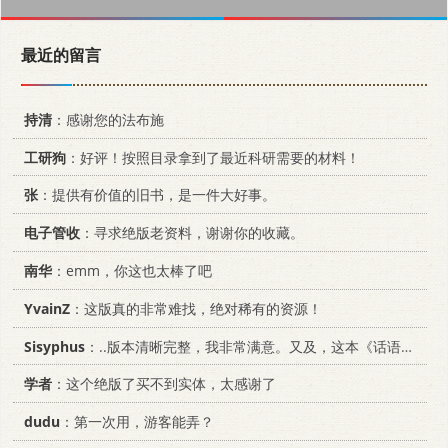
最近的留言
持清
：感谢您的法布施
工研狗
：好评！按照目录拿到了最近科研需要的材料！
张
：提供有价值的旧书，是一件大好事。
电子管收
：寻求绝版老资料，谢谢你的收藏。
南华
：emm，你这也太棒了吧
YvainZ
：这版真的非常难找，绝对稀有的资源！
Sisyphus
：..版本清晰完整，我非常满意。又及，这本《话语的真相》...
学者
：这个绝版了买不到实体，太感谢了
dudu
：第一次用，游客能弄？