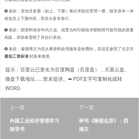
➏ 条款：若包含多册（如上、下册）每次求助仅受理一册，除非原本一本
就包含上下册内容，而非分多本发行。
➐ 条款：因资料保存年代久远、或受当时印刷技术限制而可能导致的质量
风险，求助者需明了并自行承担。
➑ 条款：雇佣博主为您从事资料处理服务是收费的，其设定参照了北京市
最低工资标准
时薪来推算。
提示：百度云已更名为百度网盘（百度盘），天翼云盘、
微盘下载地址……暂未提供。
➥ PDF文字可复制化或转
WORD
上一页
下一页
外国工业经济管理学习
评书《聊斋志异》：西
指导书
湖主