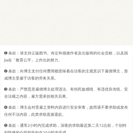
➊️ 条款：请支持正版图书。肯定和感激作者及出版商的社会贡献，以及国
Jia在「教育公平」上作出的努力。
➋️️ 条款：向博主支付任何费用都意味着在访客的主观意识下雇佣博主，形
成博主受雇于访客的劳务关系。
➌ 条款：严禁恶意雇佣博主处理违法、有伤民族感情、有违优良传统、安
全法规之内容，雇方需承担相关后果。
➍ 条款：博主会对受雇之资料内容进行安全审查，故而请不要求助或发布
任何不法内容，此类求助直接退款。
➎ 条款：通常2小时内完成求助，深夜的求助最迟第二天12点前，个别特
别疑难的会提前告知在24小时内完成。