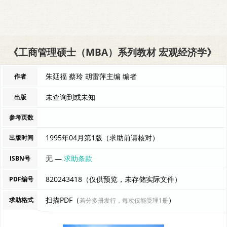
《工商管理硕士（MBA）系列教材 宏观经济学》
朱延福 蔡玲 胡雷萍主编 编者
作者
未查询到或未知
出版
参考页数
1995年04月第1版（求助前请核对）
出版时间
无 —
求助条款
ISBN号
820243418（仅供预览，未存储实际文件）
PDF编号
扫描PDF（
）
求助格式
若分多册发行，每次仅能受理1册