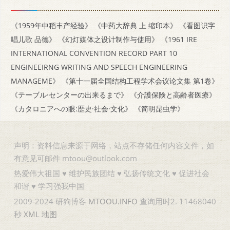
《1959年中稻丰产经验》
《中药大辞典 上 缩印本》
《看图识字
唱儿歌 品德》
《幻灯媒体之设计制作与使用》
《1961 IRE
INTERNATIONAL CONVENTION RECORD PART 10
ENGINEEIRNG WRITING AND SPEECH ENGINEERING
MANAGEME》
《第十一届全国结构工程学术会议论文集 第1卷》
《テーブル·センターの出来るまで》
《介護保険と高齢者医療》
《カタロニアへの眼:歴史·社会·文化》
《简明昆虫学》
声明：资料信息来源于网络，站点不存储任何内容文件，如
有意见可邮件 mtoou@outlook.com
热爱伟大祖国 ♥ 维护民族团结 ♥ 弘扬传统文化 ♥ 促进社会
和谐 ♥ 学习强我中国
2009-2024 研狗博客
MTOOU.INFO
查询用时2. 11468040
秒
XML
地图