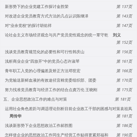
新形势下的企业党建工作探讨金胜荣
137
对改进企业党员教育方式方法的几点认识陈继泽
143
对“业余党校”的探讨胡佑祥
147
论社会主义市场经济观念与共产党员党性观念的统一覃守乾
刘义
152
浅谈党员教育规范化的必要性和可行性韩庆山
156
浅析商业企业“四放开”中的党员心态许淑琴
161
青年职工入党的心理偏差及矫正方法邓世宏
166
为党输送新鲜血液的有效途径宜棉党委组织部、团委
170
努力找准党员教育与经济工作的结合点龚万伦 王晓刚
175
五、企业思想政治工作的难点与对策
181
运用社会角色差距与调适理论剖析目前企业政工干部的困感与对策袁祖凤
周传华
181
浅谈新形势下企业思想政治工作郝胜图
186
怎样使企业的思想政治工作同生产经营工作贴得更紧郑福和
190