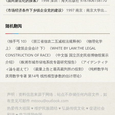
《面向新世纪的探索》
1998 深圳：海天出版社 9787806158170
《市场经济条件下乡镇企业党的建设》
1997 南京：南京大学出版社 7305031178
随机翻阅
《独手丐 10》
《浙江省佃农二五减租法规释例》
《物理化学
上》
《建筑企业会计 下》
《WHITE BY LAW:THE LEGAL
CONSTRUCTION OF RACE》
《中文版 国立历史民俗博物馆展示
介绍》
《株洲市城市绿地系统专题研究报告》
《アイデンティテ
ィ論を超えて》
《裁量上告と最高裁判所の役割》
《纯粹数学与
庆用数学专著 第14号 线性模型参数的估计理论》
声明：资料信息来源于网络，站点不存储任何内容文件，如
有意见可邮件 mtoou@outlook.com
热爱伟大祖国 ♥ 维护民族团结 ♥ 弘扬传统文化 ♥ 促进社会
和谐 ♥ 学习强我中国