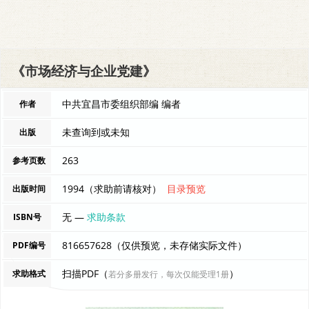
《市场经济与企业党建》
中共宜昌市委组织部编 编者
作者
未查询到或未知
出版
263
参考页数
1994（求助前请核对）
目录预览
出版时间
无 —
求助条款
ISBN号
816657628（仅供预览，未存储实际文件）
PDF编号
扫描PDF（
）
求助格式
若分多册发行，每次仅能受理1册