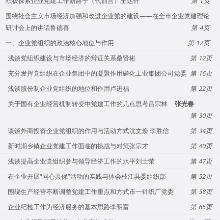
积极探索企业党建工作新路子（代前言）王达轩
1
围绕社会主义市场经济加强和改进企业党的建设——在全市企业党建理论
研讨会上的讲话鲁德喜
4
一、企业党组织的政治核心地位与作用
12
浅谈党组织建设与市场经济的辩证关系桑贤彬
12
充分发挥党组织在企业集团中的凝聚作用磷化工业集团公司党委
16
浅谈股份制企业党组织的地位和作用卢进福
22
关于国有企业经营机制转变中党建工作的几点思考吕宗林
张光春
30
谈谈外商投资企业党组织的作用与活动方式沈文焕 李胜信
34
新时期乡镇企业党建工作面临的挑战与对策张宗才
40
浅谈提高企业党组织参与领导经济工作的水平刘士荣
47
在企业开展“同心共保”活动的实践与体会枝江县委组织部
52
围绕生产经营不断调整党建工作重点和方式市一针织厂党委
58
企业纪检工作为经济服务的基本思路李明富
65