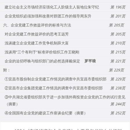
建立社会主义市场经济应强化工人阶级主人翁地位朱守纪
196
企业党组织必须加强和改善对群团工作的领导周东升
201
六、企业党建工作效益评价的标准与方法
205
对企业党建工作效益评价的思考王远芳
205
浅谈建立企业党建工作竞争机制薛大富
210
浅谈用“三个有利于”标准评价组织工作王晓刚
215
企业的迫切呼唤与组织部门的必然选择戴保定
罗平琅
221
附：
229
①宜昌市股份制企业党建工作情况的调查中共宜昌市委组织部
229
②宜昌市企业集团党建工作情况的调查中共宜昌市委组织部
238
③中共湖北省委组织部关于进一步加强外商投资企业党的工作的试行意见
（摘要）
244
④全国国有企业党的建设工作座谈会纪要（摘要）
252