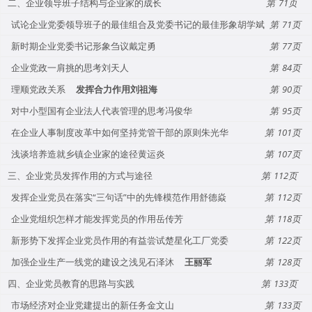
二、企业领导班子结构与企业家的成长
71
试论企业党委领导班子的最佳组合及党委书记的最佳形象胡学斌
71
新时期企业党委书记形象刍议戴定勇
77
企业党政一肩挑的思考刘天人
84
理顺党政关系
发挥合力作用刘祖海
90
对中小型国有企业法人代表管理的思考冯俊华
95
在企业人事制度改革中如何坚持党管干部的原则朱光华
101
浅谈培养造就乡镇企业家的途径黄运炎
107
三、企业党员发挥作用的方式与途径
112
发挥企业党员在落实“三句话”中的先锋模范作用舒德焱
112
企业党组织怎样才能发挥党员的作用岳传芳
118
新形势下发挥企业党员作用的有益尝试楚星化工厂党委
122
加强企业生产一线党的建设之浅见石泽沐
王丽军
128
四、企业党员教育的思路与实践
133
市场经济对企业党建提出的新任务金文山
133