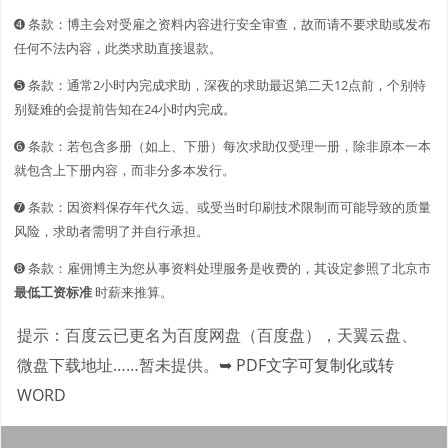
➍ 条款：博主会对受雇之资料内容进行安全审查，故而请不要求助或发布
任何不法内容，此类求助直接退款。
➎ 条款：通常2小时内完成求助，深夜的求助最迟第二天12点前，个别特
别疑难的会提前告知在24小时内完成。
➏ 条款：若包含多册（如上、下册）每次求助仅受理一册，除非原本一本
就包含上下册内容，而非分多本发行。
➐ 条款：因资料保存年代久远、或受当时印刷技术限制而可能导致的质量
风险，求助者需明了并自行承担。
➑ 条款：雇佣博主为您从事资料处理服务是收费的，其设定参照了北京市
最低工资标准
时薪来推算。
提示：百度云已更名为百度网盘（百度盘），天翼云盘、
微盘下载地址……暂未提供。
➥ PDF文字可复制化或转
WORD