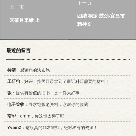
下一页
上一页
团结 稳定 鼓劲-宜昌市
云破月来缘 上
精神文
最近的留言
持清
：感谢您的法布施
工研狗
：好评！按照目录拿到了最近科研需要的材料！
张
：提供有价值的旧书，是一件大好事。
电子管收
：寻求绝版老资料，谢谢你的收藏。
南华
：emm，你这也太棒了吧
YvainZ
：这版真的非常难找，绝对稀有的资源！