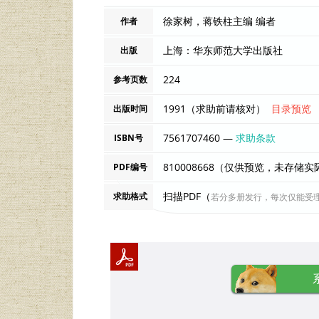
徐家树，蒋铁柱主编 编者
作者
上海：华东师范大学出版社
出版
224
参考页数
1991（求助前请核对）
目录预览
出版时间
7561707460 —
求助条款
ISBN号
810008668（仅供预览，未存储
PDF编号
扫描PDF（
求助格式
若分多册发行，每次仅能受