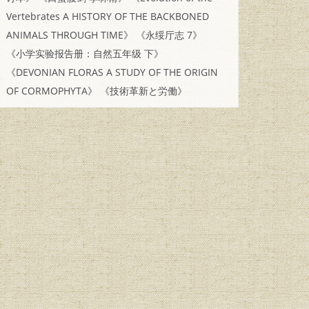
Vertebrates A HISTORY OF THE BACKBONED
ANIMALS THROUGH TIME》
《永绥厅志 7》
《小学实验报告册：自然五年级 下》
《DEVONIAN FLORAS A STUDY OF THE ORIGIN
OF CORMOPHYTA》
《技術革新と労働》