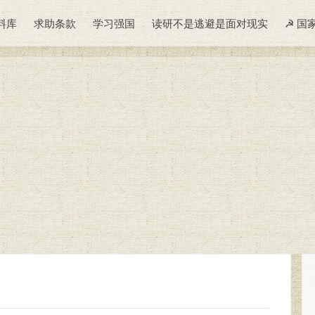
料库
求助条款
学习强国
读研不是逃避是面对现实
☭ 国