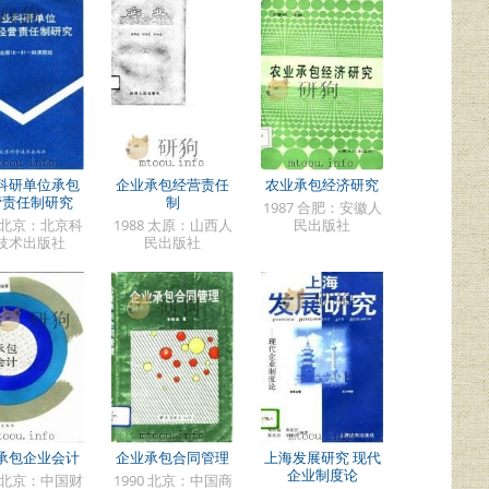
科研单位承包
企业承包经营责任
农业承包经济研究
营责任制研究
制
1987 合肥：安徽人
1 北京：北京科
1988 太原：山西人
民出版社
技术出版社
民出版社
承包企业会计
企业承包合同管理
上海发展研究 现代
企业制度论
2 北京：中国财
1990 北京：中国商