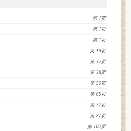
1
1
1
19
32
38
50
65
77
87
102