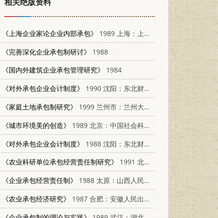
相关绝版资料
《上海企业家论企业内部承包》
1989 上海：上海翻译出版公司 7805144877
《完善深化企业承包制研讨》
1988
《国内外建筑企业承包管理研究》
1984
《对外承包企业会计制度》
1990 沈阳：东北财经大学出版社 781005306X
《家庭土地承包制研究》
1999 兰州市：兰州大学出版社 731101610X
《城市环境美的创造》
1989 北京：中国社会科学出版社 7500404735
《对外承包企业会计制度》
1988 沈阳：东北财经大学出版社 7810051865
《农业科研单位承包经营责任制研究》
1991 北京：北京科学技术出版社 7530410008
《企业承包经营责任制》
1988 太原：山西人民出版社
《农业承包经济研究》
1987 合肥：安徽人民出版社
《企业承包制的理论与实践》
1989 武汉：湖北人民出版社 7216003039