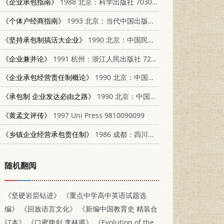
《企业承包指南》
1988 北京：科学出版社 7030006658
《个体户经商指南》
1993 北京：当代中国出版社 7800921115
《坚持承包制搞活大企业》
1990 北京：中国民主法制出版社 7800780155
《企业兼并论》
1991 杭州：浙江人民出版社 7213007336
《企业承包经营责任制概论》
1990 北京：中国财政经济出版社 7500511159
《承包制 企业发达必由之路》
1990 北京：中国经济出版社 7501709033
《黄孟文评传》
1997 Uni Press 9810090099
《乡镇企业经营承包责任制》
1986 成都：四川科学技术出版社 4298·23
随机翻阅
《坚硬岩层钻进》
《重点中学高中英语试题选
编》
《回族语言文化》
《新编中国教育史 精装合
订本》
《口蜜腹剑 李林甫》
《Evolution of the