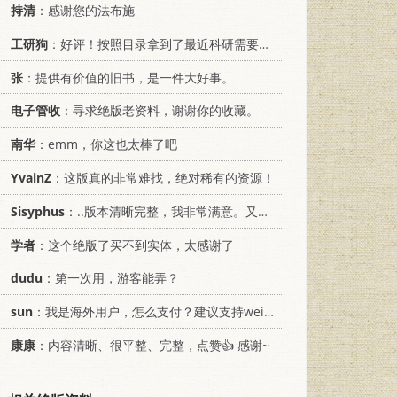
持清
：感谢您的法布施
工研狗
：好评！按照目录拿到了最近科研需要的材料！
张
：提供有价值的旧书，是一件大好事。
电子管收
：寻求绝版老资料，谢谢你的收藏。
南华
：emm，你这也太棒了吧
YvainZ
：这版真的非常难找，绝对稀有的资源！
Sisyphus
：..版本清晰完整，我非常满意。又及，这本《话语的真相》...
学者
：这个绝版了买不到实体，太感谢了
dudu
：第一次用，游客能弄？
sun
：我是海外用户，怎么支付？建议支持weixin支付
康康
：内容清晰、很平整、完整，点赞👍 感谢~