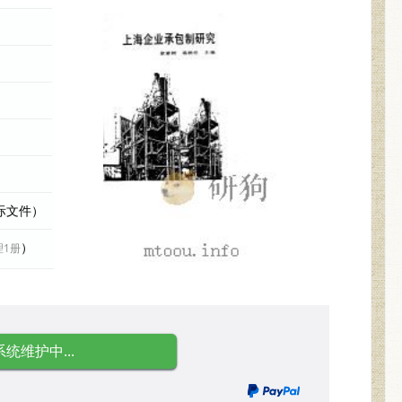
实际文件）
）
理1册
系统维护中...