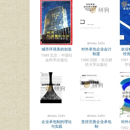
城市环境美的创造
对外承包企业会计
农业
制度
经
1989 北京：中国社
会科学出版社
1988 沈阳：东北财
199
经大学出版社
学
企业承包制的理论
坚持完善企业承包
对外
与实践
制
199