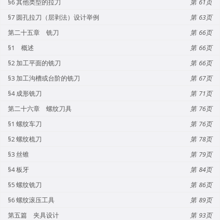
§6 其他类型的拉刀
61
§7 圆孔拉刀（层剥法）设计举例
63
第二十五章 铣刀
66
§1 概述
66
§2 加工平面的铣刀
66
§3 加工沟槽或台阶的铣刀
67
§4 成形铣刀
71
第二十六章 螺纹刀具
76
§1 螺纹车刀
76
§2 螺纹梳刀
78
§3 丝锥
79
§4 板牙
84
§5 螺纹铣刀
86
§6 螺纹滚压工具
89
第五篇 夹具设计
93