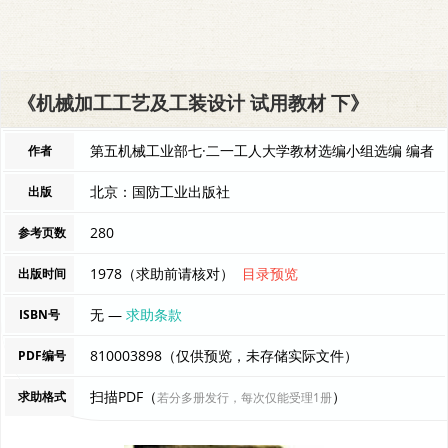
《机械加工工艺及工装设计 试用教材 下》
第五机械工业部七·二一工人大学教材选编小组选编 编者
作者
北京：国防工业出版社
出版
280
参考页数
1978（求助前请核对）
目录预览
出版时间
无 —
求助条款
ISBN号
810003898（仅供预览，未存储实际文件）
PDF编号
扫描PDF（
）
求助格式
若分多册发行，每次仅能受理1册