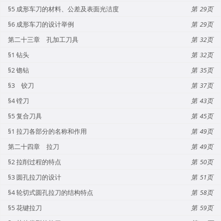
§5 成形车刀的材料、公差及表面光洁度
29
§6 成形车刀的设计举例
29
第二十三章 孔加工刀具
32
§1 钻头
32
§2 锪钻
35
§3 铰刀
37
§4 镗刀
43
§5 复合刀具
45
§1 拉刀各部分的名称和作用
49
第二十四章 拉刀
49
§2 拉削过程的特点
50
§3 圆孔拉刀的设计
51
§4 轮切式圆孔拉刀的结构特点
58
§5 花键拉刀
59