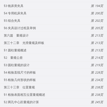
§3 铣床类夹具
194
§4 专用机床夹具
200
§5 组合夹具
202
§6 夹具设计过程及举例
205
第六篇 量规设计
213
第三十二章 光滑量规及样板
213
§1 圆柱量规概述
213
§2 量规公差
214
§3 圆柱量规的设计
219
§4 检验直线尺寸的样板
228
§5 检验几何形状的样板
234
第三十三章 位置量规
238
§1 检验表面相互位置量规概述
238
§2 两孔中心距量规的计算
245