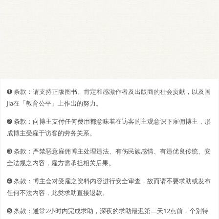
➊️ 条款：请支持正版图书。肯定和感激作者及出版商的社会贡献，以及国
Jia在「教育公平」上作出的努力。
➋️️ 条款：向博主支付任何费用都意味着在访客的主观意识下雇佣博主，形
成博主受雇于访客的劳务关系。
➌ 条款：严禁恶意雇佣博主处理违法、有伤民族感情、有违优良传统、安
全法规之内容，雇方需承担相关后果。
➍ 条款：博主会对受雇之资料内容进行安全审查，故而请不要求助或发布
任何不法内容，此类求助直接退款。
➎ 条款：通常2小时内完成求助，深夜的求助最迟第二天12点前，个别特