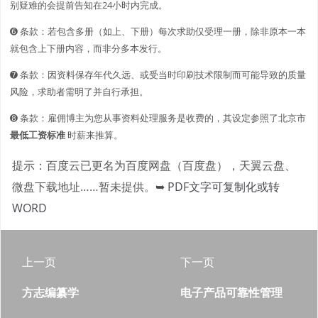
别疑难的会提前告知在24小时内完成。
➏ 条款：若包含多册（如上、下册）每次求助仅受理一册，除非原本一本
就包含上下册内容，而非分多本发行。
➐ 条款：因资料保存年代久远、或受当时印刷技术限制而可能导致的质量
风险，求助者需明了并自行承担。
➑ 条款：雇佣博主为您从事资料处理服务是收费的，其设定参照了北京市
最低工资标准
时薪来推算。
提示：百度云已更名为百度网盘（百度盘），天翼云盘、
微盘下载地址……暂未提供。
➥ PDF文字可复制化或转
WORD
上一页
下一页
方志编纂学
电子产品可靠性管理