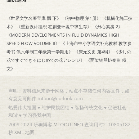
《世界文学名著宝库 飘 下》
《初中物理 第1册》
《机械化施工技
术》
《重新设计组织 在剧变环境中求生存》
《丹心素裹 2》
《MODERN DEVELOPMENTS IN FLUID DYNAMICS HIGH
SPEED FLOW VOLUME II》
《上海市中小学语文补充教材 教学参
考书 供六年制二年级第一学期用》
《庆元文史 第4辑》
《少しの
花ですぐできるはじめての花アレンジ》
《两架钢琴协奏曲 俄
文》
声明：资料信息来源于网络，站点不存储任何内容文件，如
有意见可邮件 mtoou@outlook.com
热爱伟大祖国 ♥ 维护民族团结 ♥ 弘扬传统文化 ♥ 促进社会
和谐 ♥ 学习强我中国
2009-2024 研狗博客
MTOOU.INFO
查询用时2. 10805182
秒
XML
地图