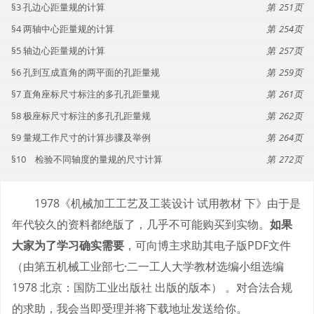
§3 孔边心距量规的计算
251
§4 两轴中心距量规的计算
254
§5 轴边心距量规的计算
257
§6 孔到互成直角的两平面的孔距量规
259
§7 直角座标尺寸标注的多孔孔距量规
261
§8 极座标尺寸标注的多孔孔距量规
262
§9 量规工作尺寸的计算步骤及举例
264
§10 检验不同轴度的量规的尺寸计算
272
1978《机械加工工艺及工装设计 试用教材 下》由于是
年代较久的资料都绝版了，几乎不可能购买到实物。
如果
大家为了学习确实需要
，可向博主求助其电子版PDF文件
（由第五机械工业部七·二一工人大学教材选编小组选编
1978 北京：国防工业出版社 出版的版本） 。对合法合规
的求助，我会当即受理并将下载地址发送给你。