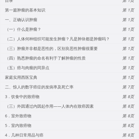
目录
1
第一篇肿瘤的基本知识
1
一、正确认识肿瘤
1
（一）什么是肿瘤？
1
（二）人体何种组织可能发生肿瘤？凡是肿块都是肿瘤吗？
1
（三）肿瘤并非都是恶性的，区别良恶性肿瘤很重要
1
（四）熟悉肿瘤的命名有利于了解肿瘤的性质
1
（五）癌与肉瘤的同异点
1
家庭实用西医宝典
1
二、惊人的数字癌症的发病率及死亡率
7
3．饮食中的致癌物
8
（三）外因通过内因起作用——人体内在致癌因素
8
6．室外致癌物
8
5．室内致癌物
8
4．几种日常用品与癌
8