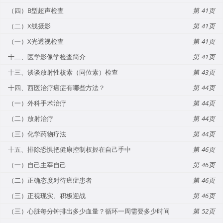
（四）B型超声检查
41
（二）X线摄影
41
（一）X光透视检查
41
十二、医学影像学检查简介
41
十三、谈谈放射性核素（同位素）检查
43
十四、西医治疗癌症有哪些方法？
44
（一）外科手术治疗
44
（二）放射治疗
44
（三）化学药物疗法
44
十五、排除恐惧把健康控制权握在自己手中
46
（一）自己主宰自己
46
（二）正确态度对待癌症患者
46
（三）正视现实、积极迎战
46
（三）心脏每分钟排出多少血量？循环一周需要多少时间
52