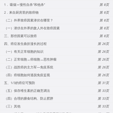
1． 吸烟＝慢性自杀”和他杀”
8
2．来自厨房里的致癌物
8
（二）外界致癌因素潜伏在哪里？
8
（一）潜伏在外界的敌人外在致癌因素
8
三、那些因素可以致癌
8
四、癌症发生曲折漫长的过程
26
（一）有关正常细胞的知识
26
（二）正常细胞→癌细胞→恶性肿瘤
26
（三）战胜癌的主力军—免疫系统
26
（四）癌细胞如何逃脱免疫监视
26
五、1/3的癌症可预防
31
（五）保存维生素的正确烹调法
33
（四）合理的膳食结构、防止肥胖
33
（三）其他
33