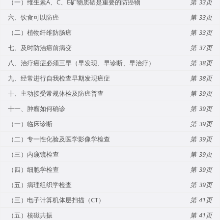
（一）维生素A、C、E矿物质硒是重要的防癌物
33
六、饮食可以防癌
33
（二）植物纤维防肠癌
33
七、及时防治癌前病变
37
八、治疗癌症必须三早（早发现、早诊断、早治疗）
38
九、经常进行自我检查早期发现癌症
38
十、主动接受常规体检及防癌普查
39
十一、肿瘤如何确诊
39
（一）临床诊断
39
（二）专一性化验及医学影像学检查
39
（三）内窥镜检查
39
（四）细胞学检查
39
（五）病理组织学检查
39
（三）电子计算机体层扫描（CT）
41
（五）核磁共振
41