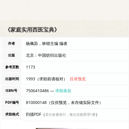
《家庭实用西医宝典》
杨佩荪，林锴主编 编者
作者
北京：中国纺织出版社
出版
1173
参考页数
1993（求助前请核对）
目录预览
出版时间
7506410486 —
求助条款
ISBN号
810000148（仅供预览，未存储实际文件）
PDF编号
扫描PDF（
）
求助格式
若分多册发行，每次仅能受理1册