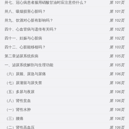
卅七、冠心病患者服用硝酸甘油时应注意些什么？
101
卅八、吸烟损害心脏吗？
101
卅九、饮酒对心脏有影响吗？
102
四十、心血管病与遗传有关吗？
102
四十一、妊娠与心脏病
102
四十二、心脏能移植吗？
103
第二章泌尿系统疾病
105
一、泌尿系统解剖与生理功能
105
（六）尿频、尿急与尿痛
106
（七）尿潴留与尿失禁
106
（五）多尿与夜尿
106
（八）肾性贫血
106
（一）肾性水肿
106
（三）腰痛
106
（二）肾性高血压
106