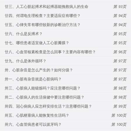
廿三、人工心脏起搏术和起搏器能挽救病人的生命
93
廿四、何谓电生理检查？主要适应症有哪些？
94
廿五、心律失常有哪些较新的诊断治疗方法？
94
廿六、什么是反搏术？
95
廿七、哪些患者适宜做人工心脏瓣膜？
95
廿八、心血管核素检查是怎么回事？主要内容有哪些？
96
廿九、什么是体外循环？
97
卅、心脏杂音是怎么产生的？如何分级？
97
卅一、心脏有杂音就是心脏病吗？
97
卅三、心脏病人能锻炼吗？应注意哪些问题？
98
卅二、心脏病人的生活保健中要注意哪些问题？
98
卅四、冠心病病人应怎样安排生活？注意哪些问题？
99
卅五、心肌梗塞病人能恢复性生活吗？
100
卅六、心血管病患者可以拔牙吗？
100