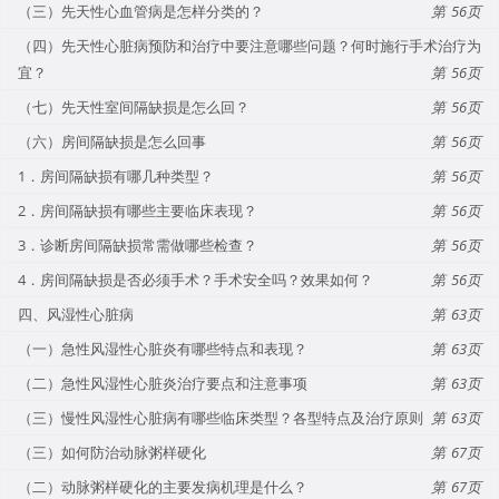
（三）先天性心血管病是怎样分类的？
56
（四）先天性心脏病预防和治疗中要注意哪些问题？何时施行手术治疗为
宜？
56
（七）先天性室间隔缺损是怎么回？
56
（六）房间隔缺损是怎么回事
56
1．房间隔缺损有哪几种类型？
56
2．房间隔缺损有哪些主要临床表现？
56
3．诊断房间隔缺损常需做哪些检查？
56
4．房间隔缺损是否必须手术？手术安全吗？效果如何？
56
四、风湿性心脏病
63
（一）急性风湿性心脏炎有哪些特点和表现？
63
（二）急性风湿性心脏炎治疗要点和注意事项
63
（三）慢性风湿性心脏病有哪些临床类型？各型特点及治疗原则
63
（三）如何防治动脉粥样硬化
67
（二）动脉粥样硬化的主要发病机理是什么？
67