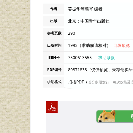
姜振华等编写 编者
作者
北京：中国青年出版社
出版
290
参考页数
1993（求助前请核对）
目录预览
出版时间
7500613555 —
求助条款
ISBN号
89871838（仅供预览，未存储实
PDF编号
扫描PDF（
求助格式
若分多册发行，每次仅能受