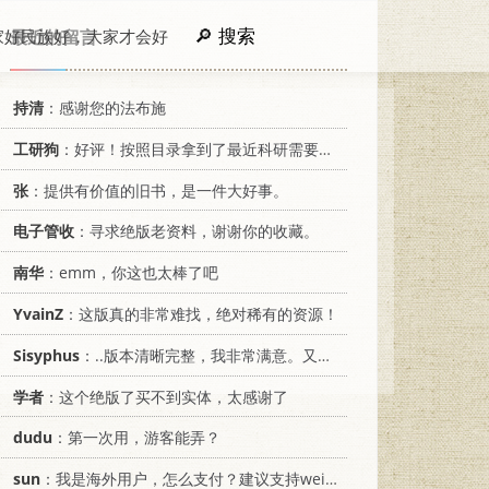
搜索
家好民族好，大家才会好
最近的留言
持清
：感谢您的法布施
工研狗
：好评！按照目录拿到了最近科研需要的材料！
张
：提供有价值的旧书，是一件大好事。
电子管收
：寻求绝版老资料，谢谢你的收藏。
南华
：emm，你这也太棒了吧
YvainZ
：这版真的非常难找，绝对稀有的资源！
Sisyphus
：..版本清晰完整，我非常满意。又及，这本《话语的真相》...
学者
：这个绝版了买不到实体，太感谢了
dudu
：第一次用，游客能弄？
sun
：我是海外用户，怎么支付？建议支持weixin支付