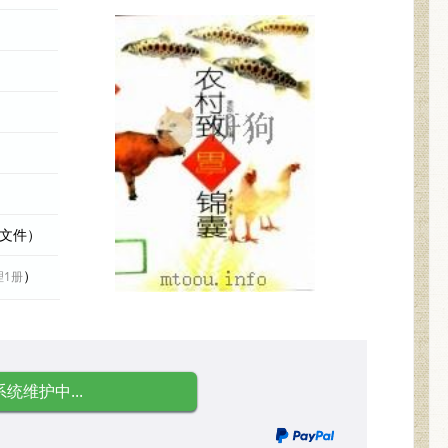
际文件）
）
理1册
系统维护中...