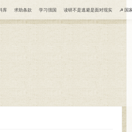
料库
求助条款
学习强国
读研不是逃避是面对现实
☭ 国