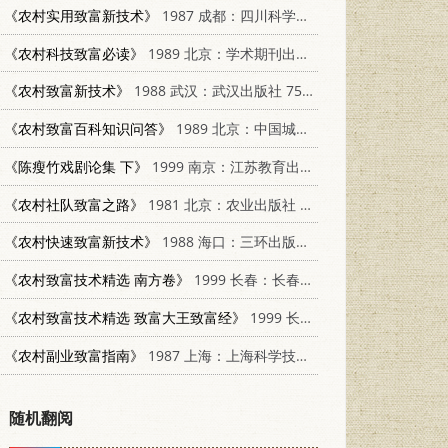
《农村实用致富新技术》
1987 成都：四川科学技术出版社 7536400675
《农村科技致富必读》
1989 北京：学术期刊出版社 7800451410
《农村致富新技术》
1988 武汉：武汉出版社 7543001888
《农村致富百科知识问答》
1989 北京：中国城市经济社会出版社 750740154S
《陈瘦竹戏剧论集 下》
1999 南京：江苏教育出版社 7534334861
《农村社队致富之路》
1981 北京：农业出版社 4144·374
《农村快速致富新技术》
1988 海口：三环出版社 7805644934
《农村致富技术精选 南方卷》
1999 长春：长春出版社 7806047530
《农村致富技术精选 致富大王致富经》
1999 长春：长春出版社 7806047530
《农村副业致富指南》
1987 上海：上海科学技术出版社 7532300110
随机翻阅