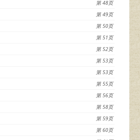
48
49
50
51
52
53
53
55
56
58
59
60