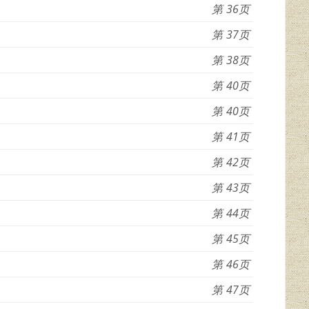
36
37
38
40
40
41
42
43
44
45
46
47