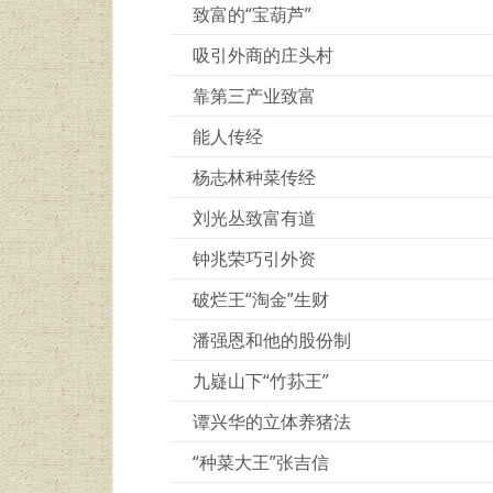
致富的“宝葫芦”
吸引外商的庄头村
靠第三产业致富
能人传经
杨志林种菜传经
刘光丛致富有道
钟兆荣巧引外资
破烂王“淘金”生财
潘强恩和他的股份制
九嶷山下“竹荪王”
谭兴华的立体养猪法
“种菜大王”张吉信