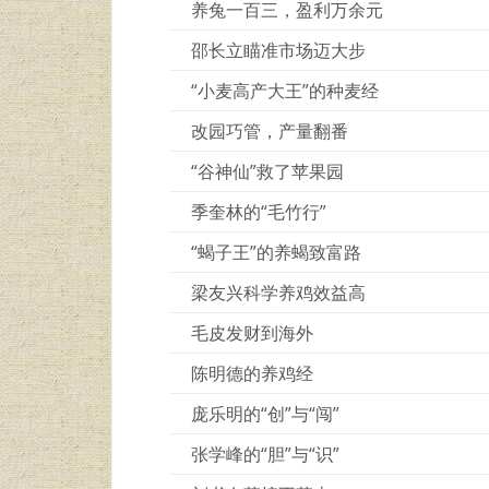
养兔一百三，盈利万余元
邵长立瞄准市场迈大步
“小麦高产大王”的种麦经
改园巧管，产量翻番
“谷神仙”救了苹果园
季奎林的“毛竹行”
“蝎子王”的养蝎致富路
梁友兴科学养鸡效益高
毛皮发财到海外
陈明德的养鸡经
庞乐明的“创”与“闯”
张学峰的“胆”与“识”