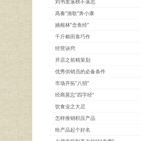
刘书友落榜不落志
高奏“渔歌”奔小康
姚根林“念鱼经”
千斤粮田靠巧作
经营诀窍
开店之前精策划
优秀供销员的必备条件
市场开拓“八招”
经商莫忘“四字经”
饮食业之大忌
怎样推销积压产品
给产品起个好名