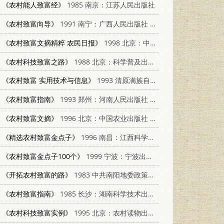
《农村能人致富经》
1985 南京：江苏人民出版社
《农村致富向导》
1991 南宁：广西人民出版社 7219019629
《农村致富文摘精粹 农民日报》
1998 北京：中国人民大学出版社 7300025730
《农村科技致富之路》
1988 北京：科学普及出版社 7110006387
《农村致富 实用技术与信息》
1993 清原满族自治县技术市场
《农村致富指南》
1993 郑州：河南人民出版社 7215025985
《农村致富文摘》
1996 北京：中国农业出版社 7109043789
《精选农村致富金点子》
1996 南昌：江西科学技术出版社 7539010886
《农村致富金点子100个》
1999 宁波：宁波出版社 780602350X
《开拓农村致富的路》
1983 中共南阳地委政策研究室
《农村致富指南》
1985 长沙：湖南科学技术出版社 16204·223
《农村科技致富实例》
1995 北京：农村读物出版社 7504824348