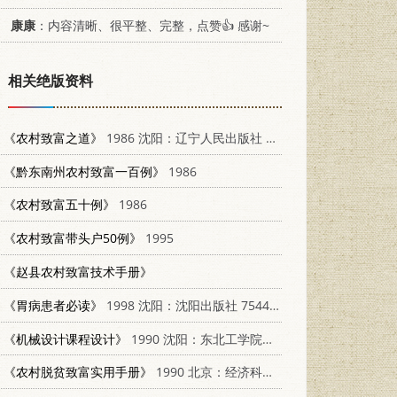
康康
：内容清晰、很平整、完整，点赞👍 感谢~
相关绝版资料
《农村致富之道》
1986 沈阳：辽宁人民出版社 3090·775
《黔东南州农村致富一百例》
1986
《农村致富五十例》
1986
《农村致富带头户50例》
1995
《赵县农村致富技术手册》
《胃病患者必读》
1998 沈阳：沈阳出版社 7544111415
《机械设计课程设计》
1990 沈阳：东北工学院出版社 7810062468
《农村脱贫致富实用手册》
1990 北京：经济科学出版社 7505803050