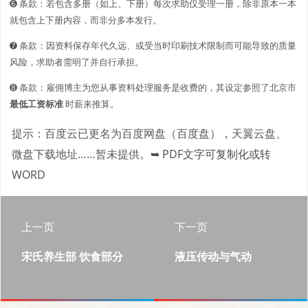
➏ 条款：若包含多册（如上、下册）每次求助仅受理一册，除非原本一本
就包含上下册内容，而非分多本发行。
➐ 条款：因资料保存年代久远、或受当时印刷技术限制而可能导致的质量
风险，求助者需明了并自行承担。
➑ 条款：雇佣博主为您从事资料处理服务是收费的，其设定参照了北京市
最低工资标准
时薪来推算。
提示：百度云已更名为百度网盘（百度盘），天翼云盘、
微盘下载地址……暂未提供。
➥ PDF文字可复制化或转
WORD
上一页
下一页
宋氏养生部 饮食部分
液压传动与气动