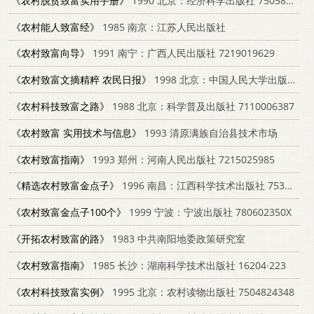
《农村脱贫致富实用手册》
1990 北京：经济科学出版社 7505803050
《农村能人致富经》
1985 南京：江苏人民出版社
《农村致富向导》
1991 南宁：广西人民出版社 7219019629
《农村致富文摘精粹 农民日报》
1998 北京：中国人民大学出版社 7300025730
《农村科技致富之路》
1988 北京：科学普及出版社 7110006387
《农村致富 实用技术与信息》
1993 清原满族自治县技术市场
《农村致富指南》
1993 郑州：河南人民出版社 7215025985
《精选农村致富金点子》
1996 南昌：江西科学技术出版社 7539010886
《农村致富金点子100个》
1999 宁波：宁波出版社 780602350X
《开拓农村致富的路》
1983 中共南阳地委政策研究室
《农村致富指南》
1985 长沙：湖南科学技术出版社 16204·223
《农村科技致富实例》
1995 北京：农村读物出版社 7504824348