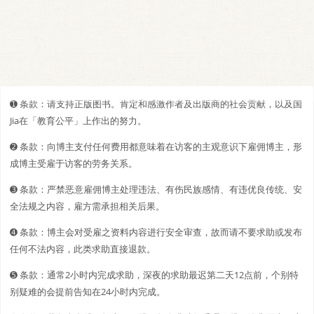
➊️ 条款：请支持正版图书。肯定和感激作者及出版商的社会贡献，以及国
Jia在「教育公平」上作出的努力。
➋️️ 条款：向博主支付任何费用都意味着在访客的主观意识下雇佣博主，形
成博主受雇于访客的劳务关系。
➌ 条款：严禁恶意雇佣博主处理违法、有伤民族感情、有违优良传统、安
全法规之内容，雇方需承担相关后果。
➍ 条款：博主会对受雇之资料内容进行安全审查，故而请不要求助或发布
任何不法内容，此类求助直接退款。
➎ 条款：通常2小时内完成求助，深夜的求助最迟第二天12点前，个别特
别疑难的会提前告知在24小时内完成。