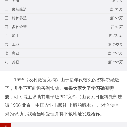
一、养殖
1
二、庭院经济
31
三、特种养殖
53
四、多种经营
91
五、加工
121
六、工业
140
七、商业
167
八、其它
189
1996《农村致富文摘》由于是年代较久的资料都绝版
了，几乎不可能购买到实物。
如果大家为了学习确实需
要
，可向博主求助其电子版PDF文件（由农民日报科教部选
编 1996 北京：中国农业出版社 出版的版本） 。对合法合
规的求助，我会当即受理并将下载地址发送给你。