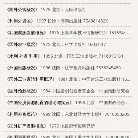
《国外公害概况》
1975 北京：人民出版社
《利用外资论》
1997 长沙：湖南出版社 754381482X
《我国腐肥发展概况》
1976 上海科学技术情报研究所 151634·299
《国外农业概况》
1975 北京：科学出版社 16031·17
《水利·外资·利用》
1995 北京：国防工业出版社 7118015164
《外国出版概况》
1996 沈阳：辽宁教育出版社 7538245480
《国外工业废渣利用概况》
1981 北京：中国建筑工业出版社 15040·3928
《国外预测概况》
1984 中国发明创造者基金会；中国预测研究会
《中国经济资源配置的理论与实践》
1998 北京：中国财政经济出版社 7500536496
《利用外资概论》
1989 沈阳：东北财经大学出版社 7810053205
《国外矿产资源概况》
1979 地质部情报研究所
《外国漫画概况》
1988 北京：中国人民大学出版社 7300003818