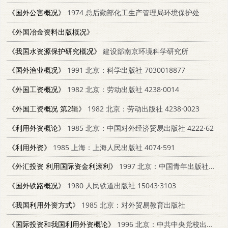
《国外公害概况》
1974 总后勤部化工生产管理局环境保护处
《外国冶金资料出版概况》
《我国水资源保护研究概况》
建设部南京环境科学研究所
《国外渔业概况》
1991 北京：科学出版社 7030018877
《外国工资概况》
1982 北京：劳动出版社 4238·0014
《外国工资概况 第2辑》
1982 北京：劳动出版社 4238·0023
《利用外资概论》
1985 北京：中国对外经济贸易出版社 4222·62
《利用外资》
1985 上海：上海人民出版社 4074·591
《外汇投资 利用国际资金利滚利》
1997 北京：中国青年出版社 7500624670
《国外铁路概况》
1980 人民铁道出版社 15043·3103
《我国利用外资方式》
1985 北京：对外贸易教育出版社
《国际投资和我国利用外资概论》
1996 北京：中共中央党校出版社 7503514094