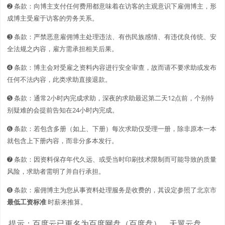
➋️️ 条款：向博主支付任何费用都意味着在访客的主观意识下雇佣博主，形
成博主受雇于访客的劳务关系。
➌ 条款：严禁恶意雇佣博主处理违法、有伤民族感情、有违优良传统、安
全法规之内容，雇方需承担相关后果。
➍ 条款：博主会对受雇之资料内容进行安全审查，故而请不要求助或发布
任何不法内容，此类求助直接退款。
➎ 条款：通常2小时内完成求助，深夜的求助最迟第二天12点前，个别特
别疑难的会提前告知在24小时内完成。
➏ 条款：若包含多册（如上、下册）每次求助仅受理一册，除非原本一本
就包含上下册内容，而非分多本发行。
➐ 条款：因资料保存年代久远、或受当时印刷技术限制而可能导致的质量
风险，求助者需明了并自行承担。
➑ 条款：雇佣博主为您从事资料处理服务是收费的，其设定参照了北京市
最低工资标准
时薪来推算。
提示：百度云已更名为百度网盘（百度盘），天翼云盘、