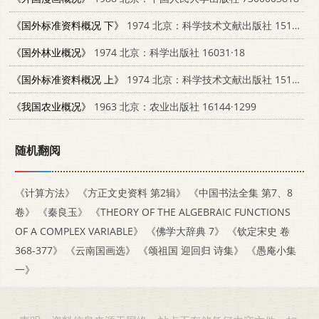
《国外标准资料概况 下》
1974 北京：科学技术文献出版社 15176·51
《国外林业概况》
1974 北京：科学出版社 16031·18
《国外标准资料概况 上》
1974 北京：科学技术文献出版社 15176·25
《我国农业概况》
1963 北京：农业出版社 16144·1299
随机翻阅
《计算方法》
《方正文史资料 第2辑》
《中国书法全集 第7、8
卷》
《秦良玉》
《THEORY OF THE ALGEBRAIC FUNCTIONS
OF A COMPLEX VARIABLE》
《佛学大辞典 7》
《钦定宋史 卷
368-377》
《云南国画选》
《颂祖国 迎回归 诗集》
《愚庵小集
一》