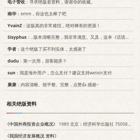
电子管收
：寻求绝版老资料，谢谢你的收藏。
南华
：emm，你这也太棒了吧
YvainZ
：这版真的非常难找，绝对稀有的资源！
Sisyphus
：..版本清晰完整，我非常满意。又及，这本《话语的真相》...
学者
：这个绝版了买不到实体，太感谢了
dudu
：第一次用，游客能弄？
sun
：我是海外用户，怎么支付？建议支持weixin支付
康康
：内容清晰、很平整、完整，点赞👍 感谢~
相关绝版资料
《中国外商投资企业概况》
1989 北京：经济科学出版社 7505801899
《我国经济发展概况 资料》