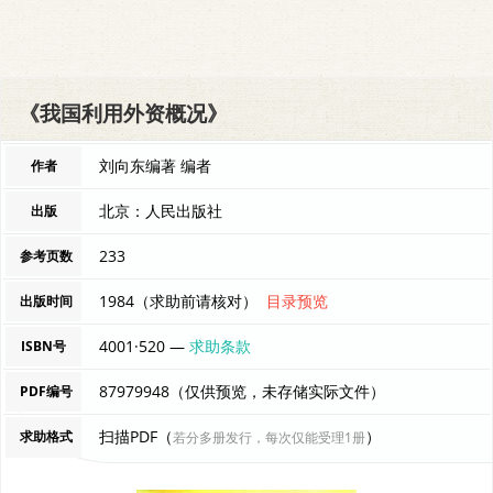
《我国利用外资概况》
刘向东编著 编者
作者
北京：人民出版社
出版
233
参考页数
1984（求助前请核对）
目录预览
出版时间
4001·520 —
求助条款
ISBN号
87979948（仅供预览，未存储实际文件）
PDF编号
扫描PDF（
）
求助格式
若分多册发行，每次仅能受理1册