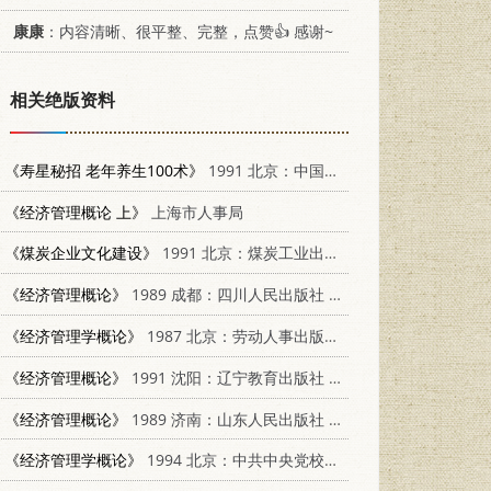
康康
：内容清晰、很平整、完整，点赞👍 感谢~
相关绝版资料
《寿星秘招 老年养生100术》
1991 北京：中国国际广播出版社 7507801624
《经济管理概论 上》
上海市人事局
《煤炭企业文化建设》
1991 北京：煤炭工业出版社 7502005390
《经济管理概论》
1989 成都：四川人民出版社 7220005407
《经济管理学概论》
1987 北京：劳动人事出版社 7504500658
《经济管理概论》
1991 沈阳：辽宁教育出版社 7538217606
《经济管理概论》
1989 济南：山东人民出版社 7209003711
《经济管理学概论》
1994 北京：中共中央党校出版社 7503511044