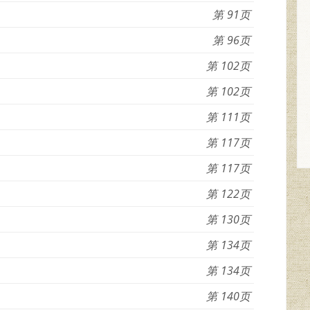
91
96
102
102
111
117
117
122
130
134
134
140