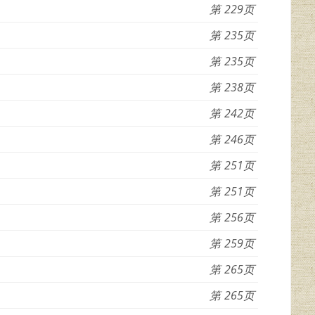
229
235
235
238
242
246
251
251
256
259
265
265