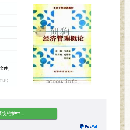
际文件）
）
理1册
系统维护中...