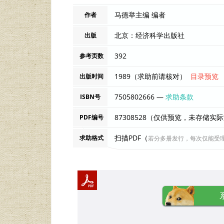
马德举主编 编者
作者
北京：经济科学出版社
出版
392
参考页数
1989（求助前请核对）
目录预览
出版时间
7505802666 —
求助条款
ISBN号
87308528（仅供预览，未存储实
PDF编号
扫描PDF（
求助格式
若分多册发行，每次仅能受