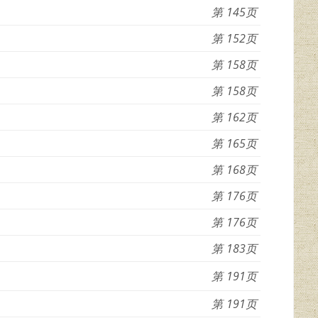
145
152
158
158
162
165
168
176
176
183
191
191