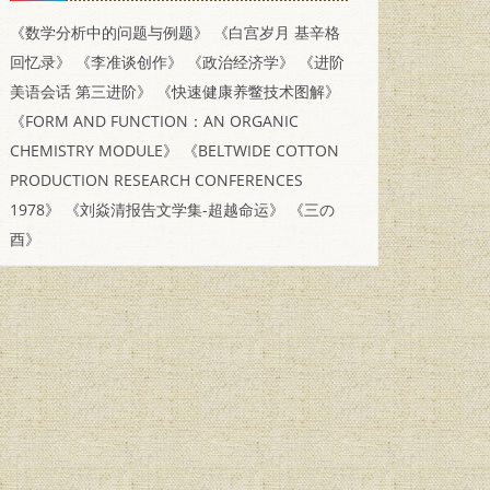
《数学分析中的问题与例题》
《白宫岁月 基辛格
回忆录》
《李准谈创作》
《政治经济学》
《进阶
美语会话 第三进阶》
《快速健康养鳖技术图解》
《FORM AND FUNCTION：AN ORGANIC
CHEMISTRY MODULE》
《BELTWIDE COTTON
PRODUCTION RESEARCH CONFERENCES
1978》
《刘焱清报告文学集-超越命运》
《三の
酉》