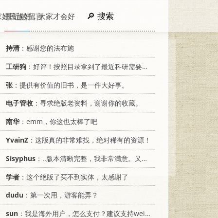
搜索
家好民族好，大家才会好
最近的留言
持清
：感谢您的法布施
工研狗
：好评！按照目录拿到了最近科研需要的材料！
张
：提供有价值的旧书，是一件大好事。
电子管收
：寻求绝版老资料，谢谢你的收藏。
南华
：emm，你这也太棒了吧
YvainZ
：这版真的非常难找，绝对稀有的资源！
Sisyphus
：..版本清晰完整，我非常满意。又及，这本《话语的真相》...
学者
：这个绝版了买不到实体，太感谢了
dudu
：第一次用，游客能弄？
sun
：我是海外用户，怎么支付？建议支持weixin支付