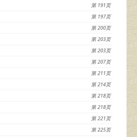
191
197
200
203
203
207
211
214
218
218
221
225