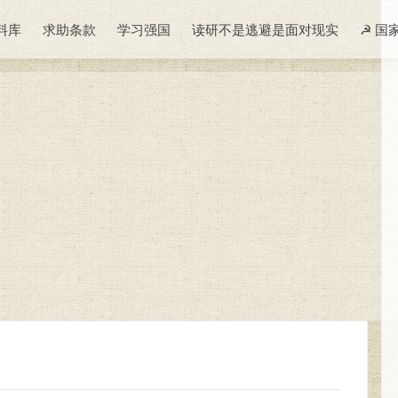
料库
求助条款
学习强国
读研不是逃避是面对现实
☭ 国