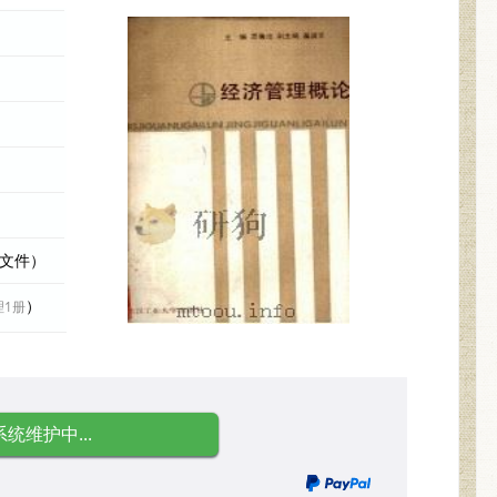
际文件）
）
理1册
系统维护中...