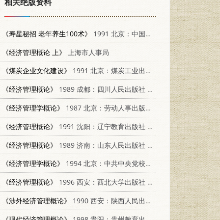
相关绝版资料
《寿星秘招 老年养生100术》
1991 北京：中国国际广播出版社 7507801624
《经济管理概论 上》
上海市人事局
《煤炭企业文化建设》
1991 北京：煤炭工业出版社 7502005390
《经济管理概论》
1989 成都：四川人民出版社 7220005407
《经济管理学概论》
1987 北京：劳动人事出版社 7504500658
《经济管理概论》
1991 沈阳：辽宁教育出版社 7538217606
《经济管理概论》
1989 济南：山东人民出版社 7209003711
《经济管理学概论》
1994 北京：中共中央党校出版社 7503511044
《经济管理概论》
1996 西安：西北大学出版社 7560411088
《涉外经济管理概论》
1990 西安：陕西人民出版社 7224010987
《现代经济管理概论》
1998 贵阳：贵州教育出版社 7805838879