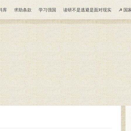
料库
求助条款
学习强国
读研不是逃避是面对现实
☭ 国