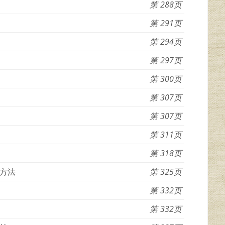
288
291
294
297
300
307
307
311
318
方法
325
332
332