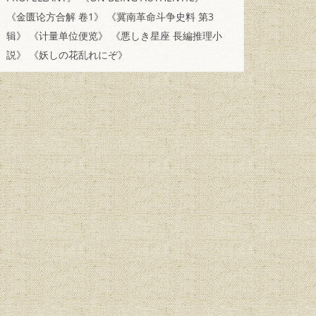
《金匮论方合解 卷1》
《冀南革命斗争史料 第3
辑》
《计量单位便览》
《悪しき星座 長編推理小
説》
《妖しの花乱れにぞ》