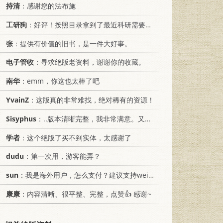
持清
：感谢您的法布施
工研狗
：好评！按照目录拿到了最近科研需要的材料！
张
：提供有价值的旧书，是一件大好事。
电子管收
：寻求绝版老资料，谢谢你的收藏。
南华
：emm，你这也太棒了吧
YvainZ
：这版真的非常难找，绝对稀有的资源！
Sisyphus
：..版本清晰完整，我非常满意。又及，这本《话语的真相》...
学者
：这个绝版了买不到实体，太感谢了
dudu
：第一次用，游客能弄？
sun
：我是海外用户，怎么支付？建议支持weixin支付
康康
：内容清晰、很平整、完整，点赞👍 感谢~