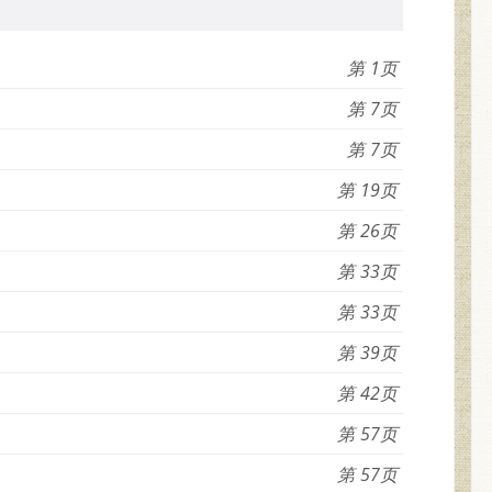
1
7
7
19
26
33
33
39
42
57
57