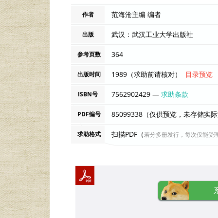
范海沧主编 编者
作者
武汉：武汉工业大学出版社
出版
364
参考页数
1989（求助前请核对）
目录预览
出版时间
7562902429 —
求助条款
ISBN号
85099338（仅供预览，未存储实
PDF编号
扫描PDF（
求助格式
若分多册发行，每次仅能受