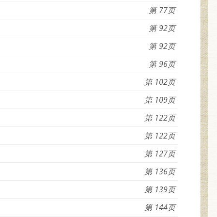
77
92
92
96
102
109
122
122
127
136
139
144