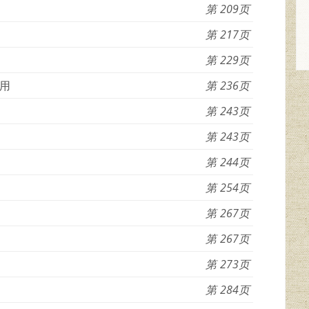
209
217
229
用
236
243
243
244
254
267
267
273
284