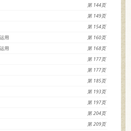
144
149
154
运用
160
运用
168
177
177
185
193
197
204
209