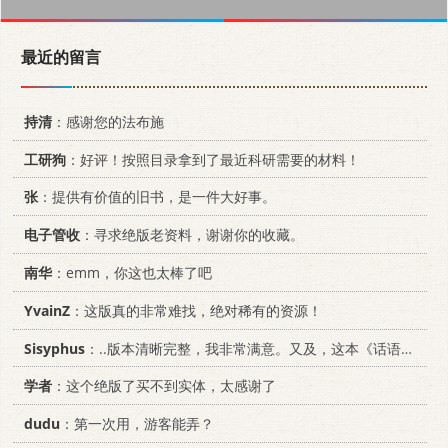
最近的留言
持清
：感谢您的法布施
工研狗
：好评！按照目录拿到了最近科研需要的材料！
张
：提供有价值的旧书，是一件大好事。
电子管收
：寻求绝版老资料，谢谢你的收藏。
南华
：emm，你这也太棒了吧
YvainZ
：这版真的非常难找，绝对稀有的资源！
Sisyphus
：..版本清晰完整，我非常满意。又及，这本《话语的真相》...
学者
：这个绝版了买不到实体，太感谢了
dudu
：第一次用，游客能弄？