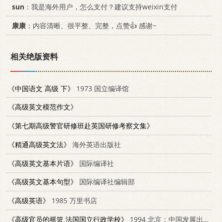
sun
：我是海外用户，怎么支付？建议支持weixin支付
康康
：内容清晰、很平整、完整，点赞👍 感谢~
相关绝版资料
《中国语文 高级 下》
1973 国立编译馆
《高级英文模范作文》
《第七期高级警官研修班赴英国研修考察文集》
《精通高级英文法》
海外英语出版社
《高级英文基本片语》
国际编译社
《高级英文基本句型》
国际编译社编辑部
《高级英语》
1985 万里书店
《高级官员的摇篮 法国国立行政学校》
1994 北京：中国发展出版社 7800871509