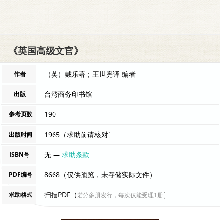
《英国高级文官》
（英）戴乐著；王世宪译 编者
作者
台湾商务印书馆
出版
190
参考页数
1965（求助前请核对）
出版时间
无 —
求助条款
ISBN号
8668（仅供预览，未存储实际文件）
PDF编号
扫描PDF（
）
求助格式
若分多册发行，每次仅能受理1册