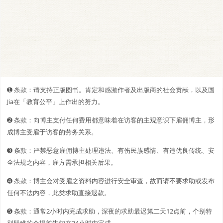
➊️ 条款：请支持正版图书。肯定和感激作者及出版商的社会贡献，以及国
Jia在「教育公平」上作出的努力。
➋️️ 条款：向博主支付任何费用都意味着在访客的主观意识下雇佣博主，形
成博主受雇于访客的劳务关系。
➌ 条款：严禁恶意雇佣博主处理违法、有伤民族感情、有违优良传统、安
全法规之内容，雇方需承担相关后果。
➍ 条款：博主会对受雇之资料内容进行安全审查，故而请不要求助或发布
任何不法内容，此类求助直接退款。
➎ 条款：通常2小时内完成求助，深夜的求助最迟第二天12点前，个别特
别疑难的会提前告知在24小时内完成。