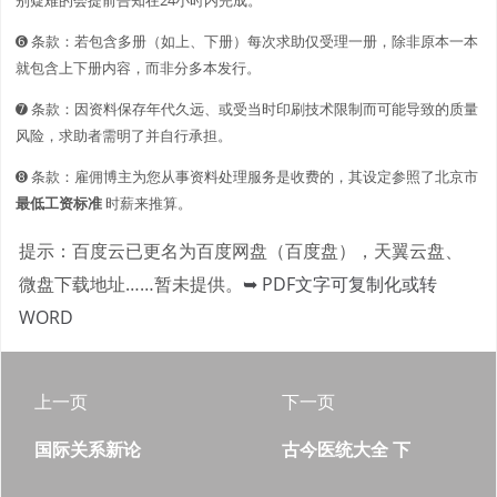
➏ 条款：若包含多册（如上、下册）每次求助仅受理一册，除非原本一本
就包含上下册内容，而非分多本发行。
➐ 条款：因资料保存年代久远、或受当时印刷技术限制而可能导致的质量
风险，求助者需明了并自行承担。
➑ 条款：雇佣博主为您从事资料处理服务是收费的，其设定参照了北京市
最低工资标准
时薪来推算。
提示：百度云已更名为百度网盘（百度盘），天翼云盘、
微盘下载地址……暂未提供。
➥ PDF文字可复制化或转
WORD
上一页
下一页
国际关系新论
古今医统大全 下