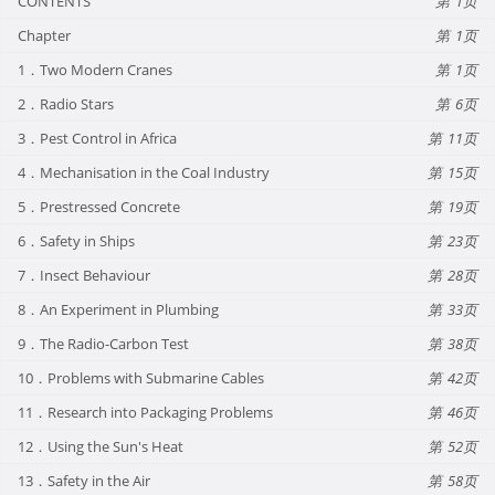
CONTENTS
1
Chapter
1
1．Two Modern Cranes
1
2．Radio Stars
6
3．Pest Control in Africa
11
4．Mechanisation in the Coal Industry
15
5．Prestressed Concrete
19
6．Safety in Ships
23
7．Insect Behaviour
28
8．An Experiment in Plumbing
33
9．The Radio-Carbon Test
38
10．Problems with Submarine Cables
42
11．Research into Packaging Problems
46
12．Using the Sun's Heat
52
13．Safety in the Air
58