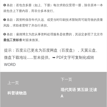
➏ 条款：若包含多册（如上、下册）每次求助仅受理一册，除非原本一本
就包含上下册内容，而非分多本发行。
➐ 条款：因资料保存年代久远、或受当时印刷技术限制而可能导致的质量
风险，求助者需明了并自行承担。
➑ 条款：雇佣博主为您从事资料处理服务是收费的，其设定参照了北京市
最低工资标准
时薪来推算。
提示：百度云已更名为百度网盘（百度盘），天翼云盘、
微盘下载地址……暂未提供。
➥ PDF文字可复制化或转
WORD
下一页
上一页
现代英语 第五级 泛读
科普读物选
A