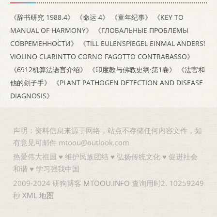
《辞书研究 1988.4》
《命运 4》
《童年纪事》
《KEY TO
MANUAL OF HARMONY》
《ГЛОБАЛЬНЫЕ ПРОБЛЕМЫ
СОВРЕМЕННОСТИ》
《TILL EULENSPIEGEL EINMAL ANDERS!
VIOLINO CLARINTTO CORNO FAGOTTO CONTRABASSO》
《6912机算法语言介绍》
《印度教与佛教史纲·第1卷》
《法官和
他的刽子手》
《PLANT PATHOGEN DETECTION AND DISEASE
DIAGNOSIS》
声明：资料信息来源于网络，站点不存储任何内容文件，如
有意见可邮件 mtoou@outlook.com
热爱伟大祖国 ♥ 维护民族团结 ♥ 弘扬传统文化 ♥ 促进社会
和谐 ♥ 学习强我中国
2009-2024 研狗博客
MTOOU.INFO
查询用时2. 10259249
秒
XML
地图