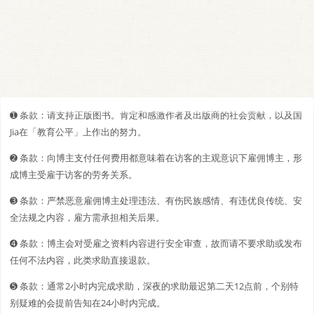
➊️ 条款：请支持正版图书。肯定和感激作者及出版商的社会贡献，以及国
Jia在「教育公平」上作出的努力。
➋️️ 条款：向博主支付任何费用都意味着在访客的主观意识下雇佣博主，形
成博主受雇于访客的劳务关系。
➌ 条款：严禁恶意雇佣博主处理违法、有伤民族感情、有违优良传统、安
全法规之内容，雇方需承担相关后果。
➍ 条款：博主会对受雇之资料内容进行安全审查，故而请不要求助或发布
任何不法内容，此类求助直接退款。
➎ 条款：通常2小时内完成求助，深夜的求助最迟第二天12点前，个别特
别疑难的会提前告知在24小时内完成。