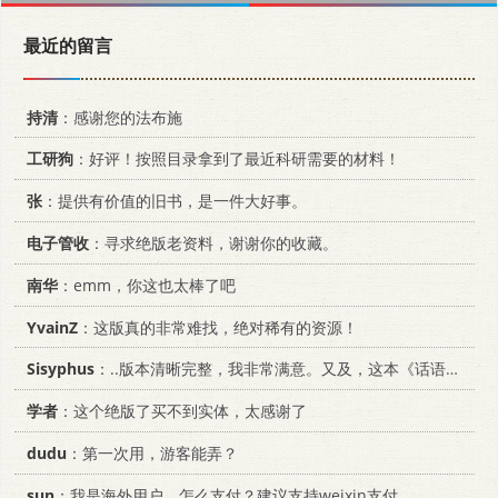
最近的留言
持清
：感谢您的法布施
工研狗
：好评！按照目录拿到了最近科研需要的材料！
张
：提供有价值的旧书，是一件大好事。
电子管收
：寻求绝版老资料，谢谢你的收藏。
南华
：emm，你这也太棒了吧
YvainZ
：这版真的非常难找，绝对稀有的资源！
Sisyphus
：..版本清晰完整，我非常满意。又及，这本《话语的真相》...
学者
：这个绝版了买不到实体，太感谢了
dudu
：第一次用，游客能弄？
sun
：我是海外用户，怎么支付？建议支持weixin支付