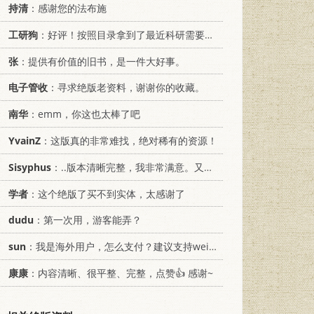
持清
：感谢您的法布施
工研狗
：好评！按照目录拿到了最近科研需要的材料！
张
：提供有价值的旧书，是一件大好事。
电子管收
：寻求绝版老资料，谢谢你的收藏。
南华
：emm，你这也太棒了吧
YvainZ
：这版真的非常难找，绝对稀有的资源！
Sisyphus
：..版本清晰完整，我非常满意。又及，这本《话语的真相》...
学者
：这个绝版了买不到实体，太感谢了
dudu
：第一次用，游客能弄？
sun
：我是海外用户，怎么支付？建议支持weixin支付
康康
：内容清晰、很平整、完整，点赞👍 感谢~