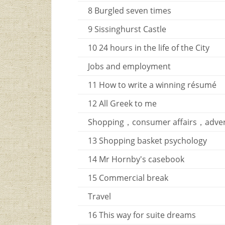
8 Burgled seven times
9 Sissinghurst Castle
10 24 hours in the life of the City
Jobs and employment
11 How to write a winning résumé
12 All Greek to me
Shopping，consumer affairs，adver
13 Shopping basket psychology
14 Mr Hornby's casebook
15 Commercial break
Travel
16 This way for suite dreams