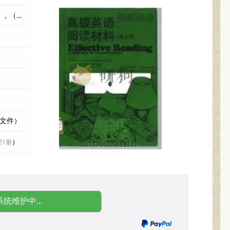
（英）S.格林诺（SimonGreenall），（英）M.斯 编者
际文件）
）
理1册
系统维护中...