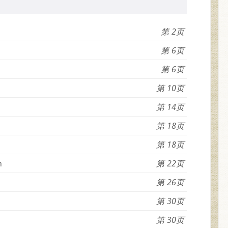
2
6
6
10
14
18
18
n
22
26
30
30