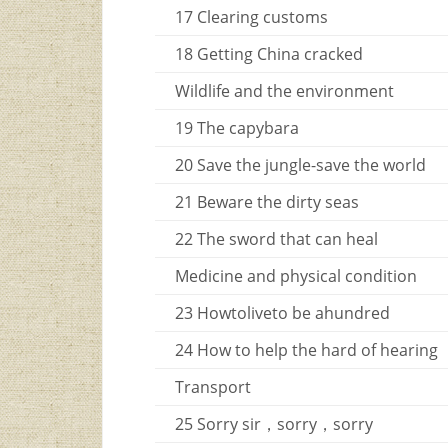
17 Clearing customs
18 Getting China cracked
Wildlife and the environment
19 The capybara
20 Save the jungle-save the world
21 Beware the dirty seas
22 The sword that can heal
Medicine and physical condition
23 Howtoliveto be ahundred
24 How to help the hard of hearing
Transport
25 Sorry sir，sorry，sorry