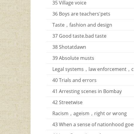
35 Village voice
36 Boys are teachers'pets
Taste，fashion and design
37 Good taste.bad taste
38 Shotatdawn
39 Absolute musts
Legal systems，law enforcement，c
40 Trials and errors
41 Arresting scenes in Bombay
42 Streetwise
Racism，ageism，right or wrong
43 When a sense of nationhood goes o