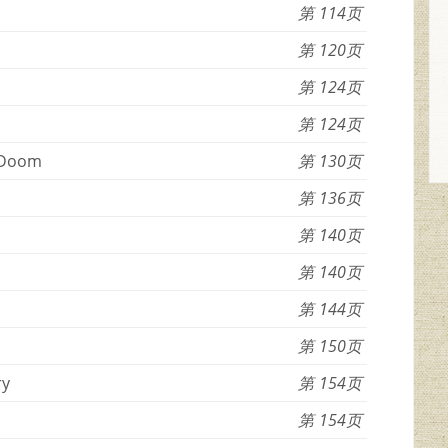
114
120
124
124
f Doom
130
136
140
140
144
150
ry
154
154