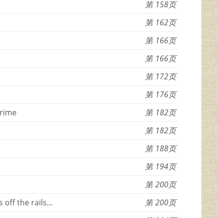
158
162
166
166
172
176
rime
182
182
188
194
200
ff the rails...
200