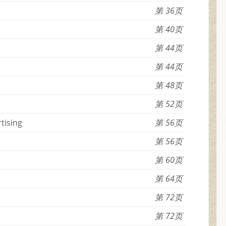
36
40
44
44
48
52
tising
56
56
60
64
72
72