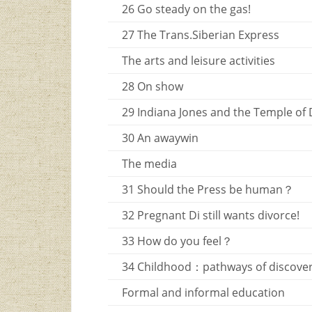
26 Go steady on the gas!
27 The Trans.Siberian Express
The arts and leisure activities
28 On show
29 Indiana Jones and the Temple o
30 An awaywin
The media
31 Should the Press be human？
32 Pregnant Di still wants divorce!
33 How do you feel？
34 Childhood：pathways of discove
Formal and informal education