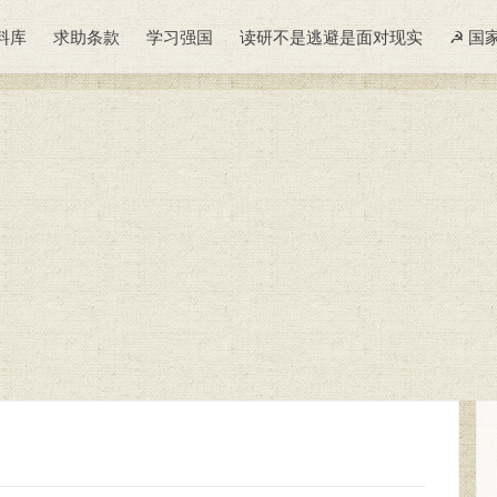
料库
求助条款
学习强国
读研不是逃避是面对现实
☭ 国