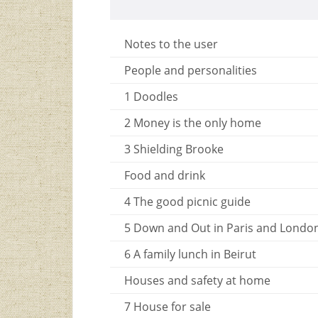
Notes to the user
People and personalities
1 Doodles
2 Money is the only home
3 Shielding Brooke
Food and drink
4 The good picnic guide
5 Down and Out in Paris and Londo
6 A family lunch in Beirut
Houses and safety at home
7 House for sale