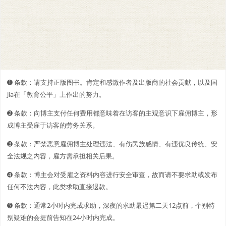
➊️ 条款：请支持正版图书。肯定和感激作者及出版商的社会贡献，以及国
Jia在「教育公平」上作出的努力。
➋️️ 条款：向博主支付任何费用都意味着在访客的主观意识下雇佣博主，形
成博主受雇于访客的劳务关系。
➌ 条款：严禁恶意雇佣博主处理违法、有伤民族感情、有违优良传统、安
全法规之内容，雇方需承担相关后果。
➍ 条款：博主会对受雇之资料内容进行安全审查，故而请不要求助或发布
任何不法内容，此类求助直接退款。
➎ 条款：通常2小时内完成求助，深夜的求助最迟第二天12点前，个别特
别疑难的会提前告知在24小时内完成。