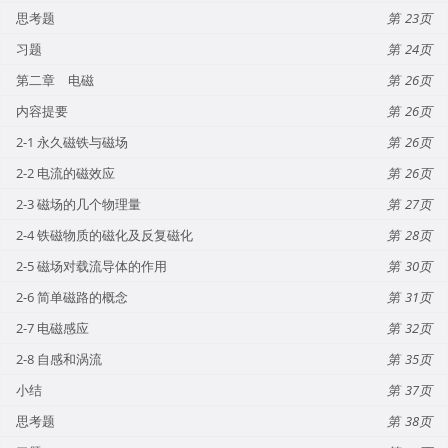
思考题
23
习题
24
第二章 电磁
26
内容提要
26
2-1 永久磁铁与磁场
26
2-2 电流的磁效应
26
2-3 磁场的几个物理量
27
2-4 铁磁物质的磁化及反复磁化
28
2-5 磁场对载流导体的作用
30
2-6 简单磁路的概念
31
2-7 电磁感应
32
2-8 自感和涡流
35
小结
37
思考题
38