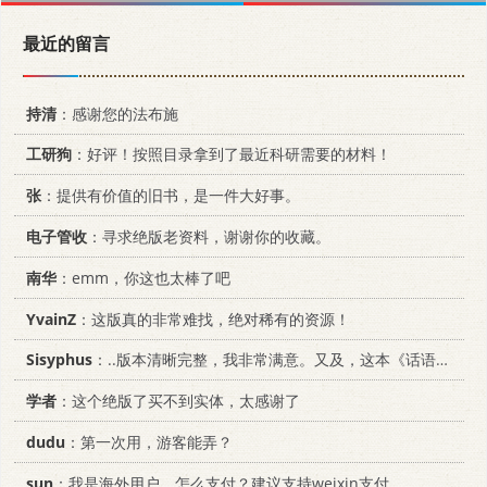
最近的留言
持清
：感谢您的法布施
工研狗
：好评！按照目录拿到了最近科研需要的材料！
张
：提供有价值的旧书，是一件大好事。
电子管收
：寻求绝版老资料，谢谢你的收藏。
南华
：emm，你这也太棒了吧
YvainZ
：这版真的非常难找，绝对稀有的资源！
Sisyphus
：..版本清晰完整，我非常满意。又及，这本《话语的真相》...
学者
：这个绝版了买不到实体，太感谢了
dudu
：第一次用，游客能弄？
sun
：我是海外用户，怎么支付？建议支持weixin支付