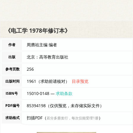
《电工学 1978年修订本》
周膺祜主编 编者
作者
北京：高等教育出版社
出版
256
参考页数
1961（求助前请核对）
目录预览
出版时间
15010·0148 —
求助条款
ISBN号
85394198（仅供预览，未存储实际文件）
PDF编号
扫描PDF（
）
求助格式
若分多册发行，每次仅能受理1册