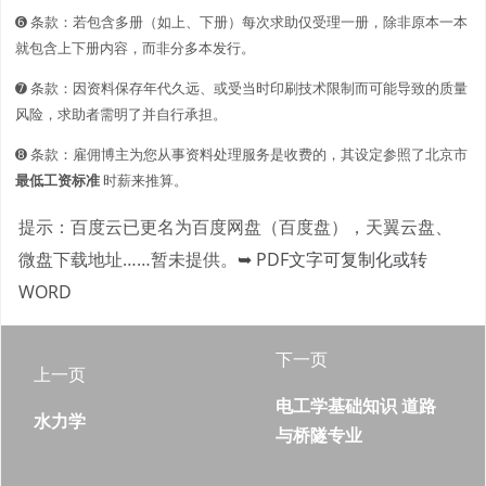
➏ 条款：若包含多册（如上、下册）每次求助仅受理一册，除非原本一本
就包含上下册内容，而非分多本发行。
➐ 条款：因资料保存年代久远、或受当时印刷技术限制而可能导致的质量
风险，求助者需明了并自行承担。
➑ 条款：雇佣博主为您从事资料处理服务是收费的，其设定参照了北京市
最低工资标准
时薪来推算。
提示：百度云已更名为百度网盘（百度盘），天翼云盘、
微盘下载地址……暂未提供。
➥ PDF文字可复制化或转
WORD
下一页
上一页
电工学基础知识 道路
水力学
与桥隧专业