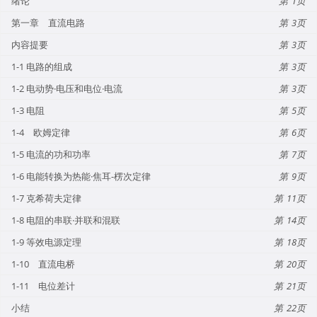
绪论
1
第一章 直流电路
3
内容提要
3
1-1 电路的组成
3
1-2 电动势·电压和电位·电流
3
1-3 电阻
5
1-4 欧姆定律
6
1-5 电流的功和功率
7
1-6 电能转换为热能·焦耳-楞次定律
9
1-7 克希荷夫定律
11
1-8 电阻的串联·并联和混联
14
1-9 等效电源定理
18
1-10 直流电桥
20
1-11 电位差计
21
小结
22