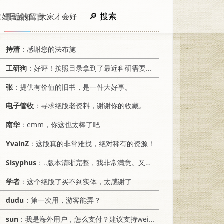
搜索
家好民族好，大家才会好
最近的留言
持清
：感谢您的法布施
工研狗
：好评！按照目录拿到了最近科研需要的材料！
张
：提供有价值的旧书，是一件大好事。
电子管收
：寻求绝版老资料，谢谢你的收藏。
南华
：emm，你这也太棒了吧
YvainZ
：这版真的非常难找，绝对稀有的资源！
Sisyphus
：..版本清晰完整，我非常满意。又及，这本《话语的真相》...
学者
：这个绝版了买不到实体，太感谢了
dudu
：第一次用，游客能弄？
sun
：我是海外用户，怎么支付？建议支持weixin支付