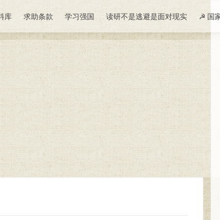
料库
求助条款
学习强国
读研不是逃避是面对现实
☭ 国