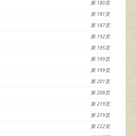
180
181
187
192
195
199
199
201
208
219
219
222