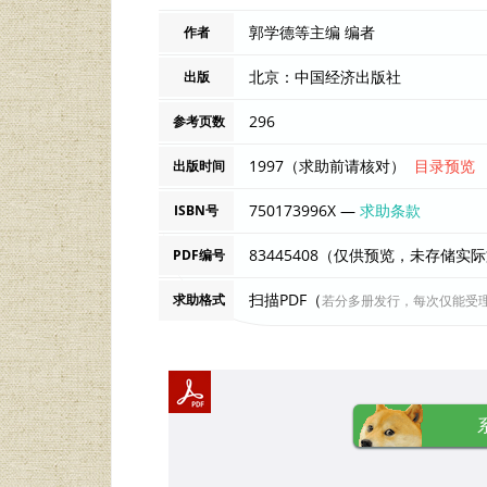
郭学德等主编 编者
作者
北京：中国经济出版社
出版
296
参考页数
1997（求助前请核对）
目录预览
出版时间
750173996X —
求助条款
ISBN号
83445408（仅供预览，未存储实
PDF编号
扫描PDF（
求助格式
若分多册发行，每次仅能受