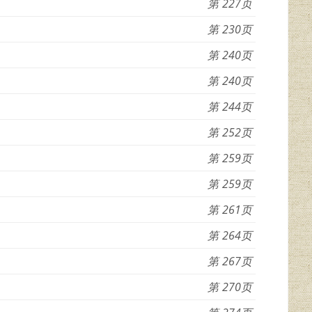
227
230
240
240
244
252
259
259
261
264
267
270