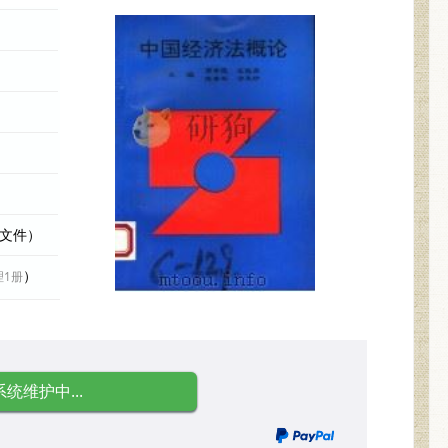
际文件）
）
理1册
系统维护中...