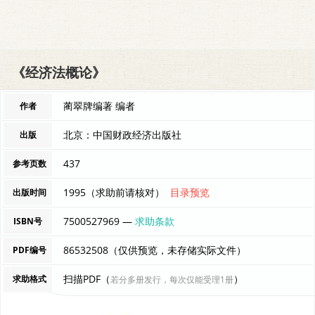
《经济法概论》
蔺翠牌编著 编者
作者
北京：中国财政经济出版社
出版
437
参考页数
1995（求助前请核对）
目录预览
出版时间
7500527969 —
求助条款
ISBN号
86532508（仅供预览，未存储实际文件）
PDF编号
扫描PDF（
）
求助格式
若分多册发行，每次仅能受理1册