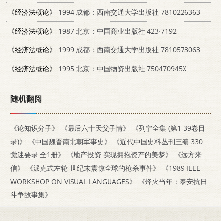
《经济法概论》
1994 成都：西南交通大学出版社 7810226363
《经济法概论》
1987 北京：中国商业出版社 423·7192
《经济法概论》
1999 成都：西南交通大学出版社 7810573063
《经济法概论》
1995 北京：中国物资出版社 750470945X
随机翻阅
《论知识分子》
《最后六十天父子情》
《列宁全集 (第1-39卷目
录)》
《中国魏晋南北朝军事史》
《近代中国史料丛刊三编 330
觉迷要录 全1册》
《地产投资 实现拥抱资产的美梦》
《远方来
信》
《派克式左轮-世纪末震惊全球的枪杀事件》
《1989 IEEE
WORKSHOP ON VISUAL LANGUAGES》
《烽火当年：泰安抗日
斗争故事集》