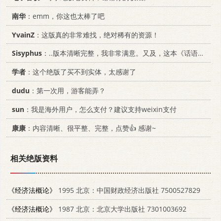
南华
：emm，你这也太棒了吧
YvainZ
：这版真的非常难找，绝对稀有的资源！
Sisyphus
：..版本清晰完整，我非常满意。又及，这本《话语的真相》...
学者
：这个绝版了买不到实体，太感谢了
dudu
：第一次用，游客能弄？
sun
：我是海外用户，怎么支付？建议支持weixin支付
康康
：内容清晰、很平整、完整，点赞👍 感谢~
相关绝版资料
《经济法概论》
1995 北京：中国财政经济出版社 7500527829
《经济法概论》
1987 北京：北京大学出版社 7301003692