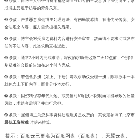
➋️️ 条款：向博主支付任何费用都意味着在访客的主观意识下雇佣博主，形
成博主受雇于访客的劳务关系。
➌ 条款：严禁恶意雇佣博主处理违法、有伤民族感情、有违优良传统、安
全法规之内容，雇方需承担相关后果。
➍ 条款：博主会对受雇之资料内容进行安全审查，故而请不要求助或发布
任何不法内容，此类求助直接退款。
➎ 条款：通常2小时内完成求助，深夜的求助最迟第二天12点前，个别特
别疑难的会提前告知在24小时内完成。
➏ 条款：若包含多册（如上、下册）每次求助仅受理一册，除非原本一本
就包含上下册内容，而非分多本发行。
➐ 条款：因资料保存年代久远、或受当时印刷技术限制而可能导致的质量
风险，求助者需明了并自行承担。
➑ 条款：雇佣博主为您从事资料处理服务是收费的，其设定参照了北京市
最低工资标准
时薪来推算。
提示：百度云已更名为百度网盘（百度盘），天翼云盘、