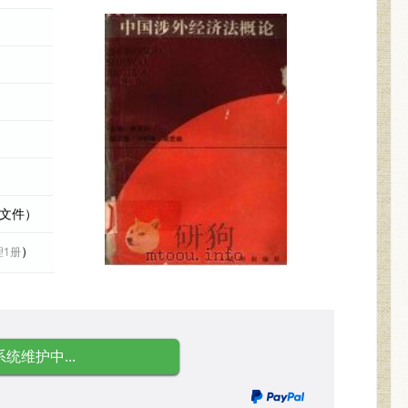
际文件）
）
理1册
系统维护中...