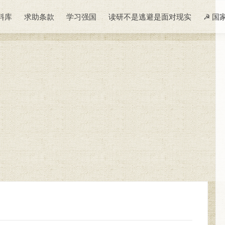
料库
求助条款
学习强国
读研不是逃避是面对现实
☭ 国