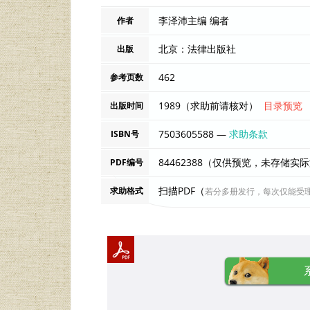
李泽沛主编 编者
作者
北京：法律出版社
出版
462
参考页数
1989（求助前请核对）
目录预览
出版时间
7503605588 —
求助条款
ISBN号
84462388（仅供预览，未存储实
PDF编号
扫描PDF（
求助格式
若分多册发行，每次仅能受