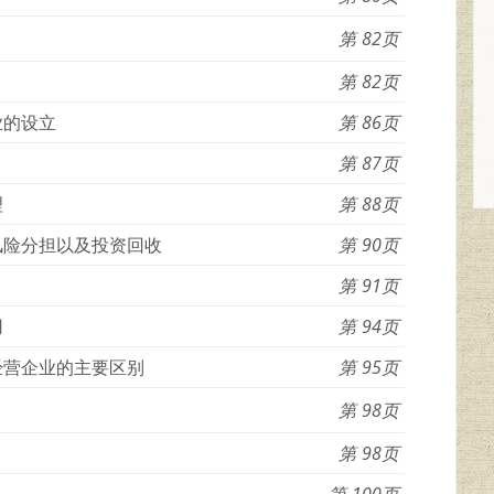
82
82
业的设立
86
87
理
88
风险分担以及投资回收
90
91
用
94
经营企业的主要区别
95
98
98
100