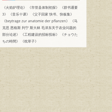
《火焰炉理论》
《市管县体制初探》
《群书通要
3》
《音乐十课》
《父子回家 快书、快板集》
《beytrage zur anatomie der pflanzen》
《马
克思 恩格斯 列宁 斯大林 毛泽东关于农业问题的
部分论述》
《工程建设的招标投标》
《チョウた
ちの時間》
《枕草子》