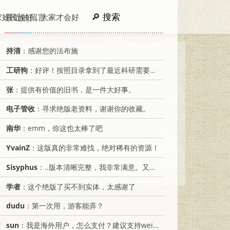
搜索
家好民族好，大家才会好
最近的留言
持清
：感谢您的法布施
工研狗
：好评！按照目录拿到了最近科研需要的材料！
张
：提供有价值的旧书，是一件大好事。
电子管收
：寻求绝版老资料，谢谢你的收藏。
南华
：emm，你这也太棒了吧
YvainZ
：这版真的非常难找，绝对稀有的资源！
Sisyphus
：..版本清晰完整，我非常满意。又及，这本《话语的真相》...
学者
：这个绝版了买不到实体，太感谢了
dudu
：第一次用，游客能弄？
sun
：我是海外用户，怎么支付？建议支持weixin支付