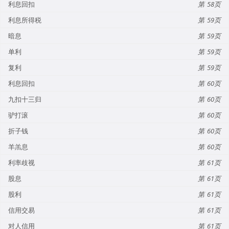
利息回扣
58
利息所得税
59
暗息
59
单利
59
复利
59
利息回扣
60
九扣十三归
60
驴打滚
60
折子钱
60
羊羔息
60
利率歧视
61
股息
61
股利
61
信用交易
61
对人信用
61