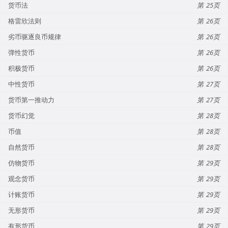
货币法
25
格雷欣法则
26
劣币驱逐良币规律
26
弹性货币
26
积极货币
26
中性货币
27
货币第一推动力
27
货币幻觉
28
币值
28
自然货币
28
仿物货币
29
观念货币
29
计账货币
29
无形货币
29
有形货币
29