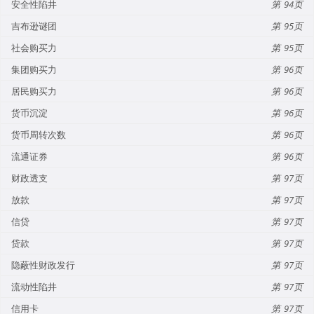
安全性陷井
94
吉布逊谜团
95
社会购买力
95
集团购买力
96
居民购买力
96
货币沉淀
96
货币周转次数
96
流通证券
96
财政透支
97
放款
97
信贷
97
贷款
97
隐蔽性财政发行
97
流动性陷井
97
信用卡
97