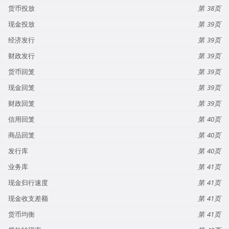
货币投放
38
现金投放
39
经济发行
39
财政发行
39
货币回笼
39
现金回笼
39
财政回笼
39
信用回笼
40
商品回笼
40
发行库
40
业务库
41
现金归行速度
41
现金收支差额
41
货币均衡
41