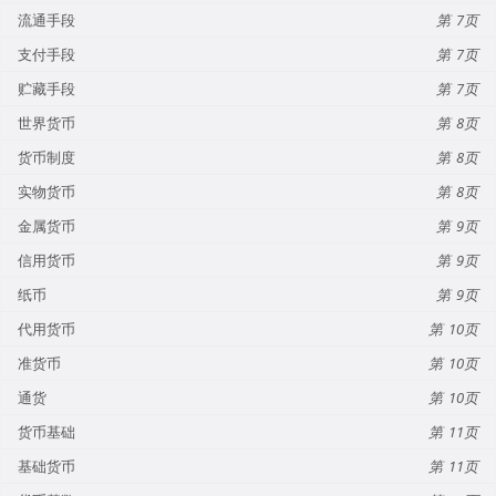
流通手段
7
支付手段
7
贮藏手段
7
世界货币
8
货币制度
8
实物货币
8
金属货币
9
信用货币
9
纸币
9
代用货币
10
准货币
10
通货
10
货币基础
11
基础货币
11