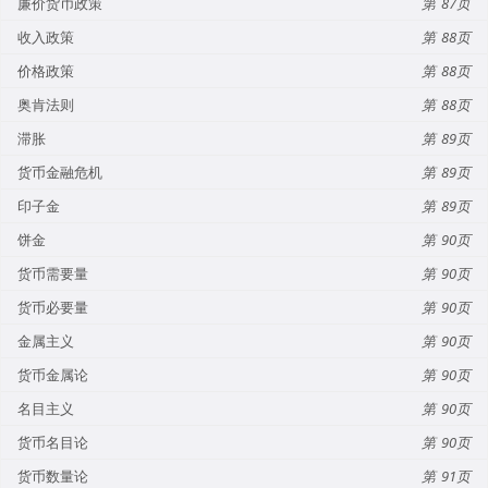
廉价货币政策
87
收入政策
88
价格政策
88
奥肯法则
88
滞胀
89
货币金融危机
89
印子金
89
饼金
90
货币需要量
90
货币必要量
90
金属主义
90
货币金属论
90
名目主义
90
货币名目论
90
货币数量论
91