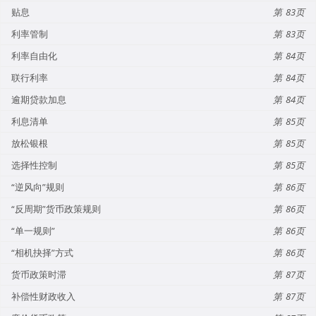
贴息
83
利率管制
83
利率自由化
84
联行利率
84
逾期贷款加息
84
利息清单
85
放松银根
85
选择性控制
85
“逆风向”规则
86
“反周期”货币政策规则
86
“单一规则”
86
“相机抉择”方式
86
货币政策时滞
87
补偿性财政收入
87