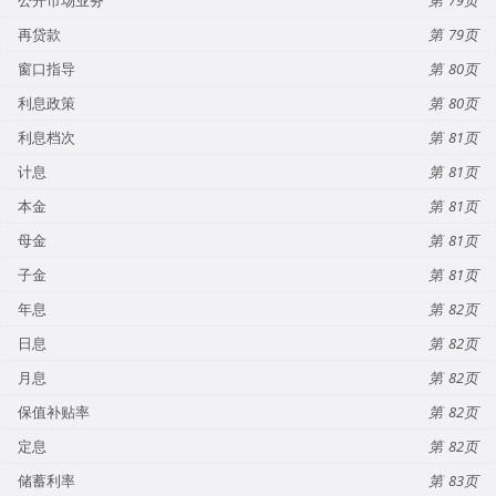
再贷款
79
窗口指导
80
利息政策
80
利息档次
81
计息
81
本金
81
母金
81
子金
81
年息
82
日息
82
月息
82
保值补贴率
82
定息
82
储蓄利率
83