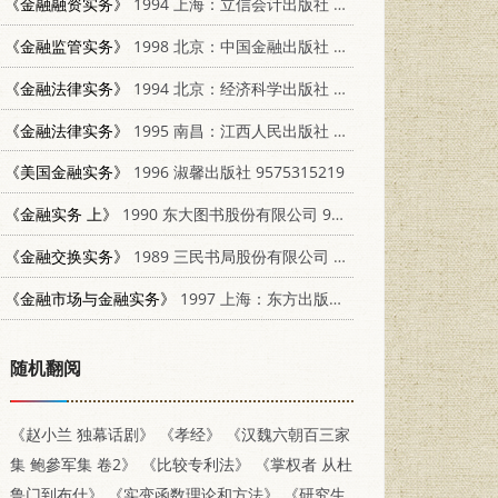
《金融融资实务》
1994 上海：立信会计出版社 7542901958
《金融监管实务》
1998 北京：中国金融出版社 7504919489
《金融法律实务》
1994 北京：经济科学出版社 7505807056
《金融法律实务》
1995 南昌：江西人民出版社 7210015507
《美国金融实务》
1996 淑馨出版社 9575315219
《金融实务 上》
1990 东大图书股份有限公司 9571912611
《金融交换实务》
1989 三民书局股份有限公司 9571404330
《金融市场与金融实务》
1997 上海：东方出版中心 7806270817
随机翻阅
《赵小兰 独幕话剧》
《孝经》
《汉魏六朝百三家
集 鲍參军集 卷2》
《比较专利法》
《掌权者 从杜
鲁门到布什》
《实变函数理论和方法》
《研究生