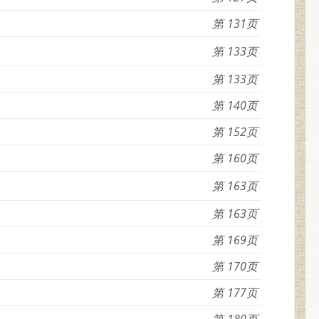
131
133
133
140
152
160
163
163
169
170
177
180