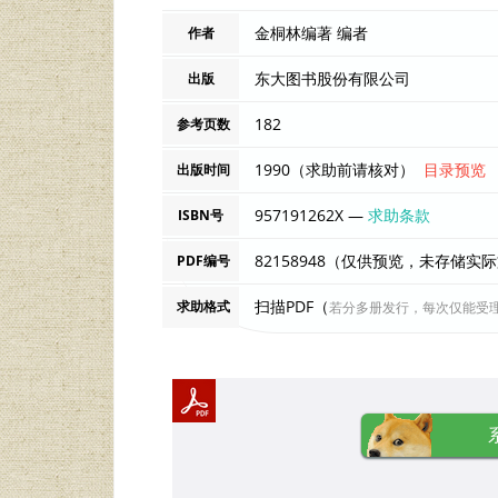
金桐林编著 编者
作者
东大图书股份有限公司
出版
182
参考页数
1990（求助前请核对）
目录预览
出版时间
957191262X —
求助条款
ISBN号
82158948（仅供预览，未存储实
PDF编号
扫描PDF（
求助格式
若分多册发行，每次仅能受