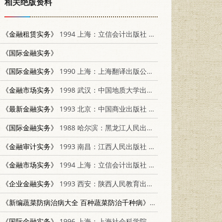
相关绝版资料
《金融租赁实务》
1994 上海：立信会计出版社 7542901931
《国际金融实务》
《国际金融实务》
1990 上海：上海翻译出版公司 7805141045
《金融市场实务》
1998 武汉：中国地质大学出版社 7562513147
《最新金融实务》
1993 北京：中国商业出版社 7504419885
《国际金融实务》
1988 哈尔滨：黑龙江人民出版社 7207007906
《金融审计实务》
1993 南昌：江西人民出版社 7210011978
《金融市场实务》
1994 上海：立信会计出版社 7542901923
《企业金融实务》
1993 西安：陕西人民教育出版社 7541949442
《新编蔬菜防病治病大全 百种蔬菜防治千种病》
1995 北京：北京师范大
《国际金融实务》
1996 上海：上海社会科学院出版社 7806181830