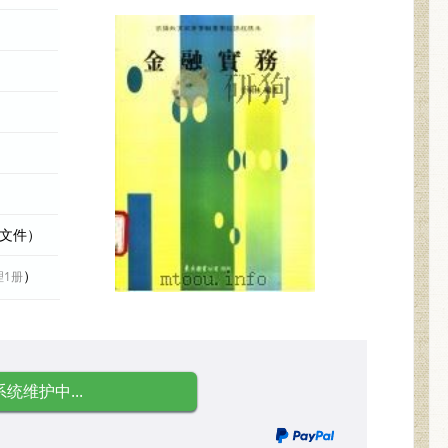
际文件）
）
理1册
系统维护中...