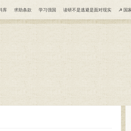
料库
求助条款
学习强国
读研不是逃避是面对现实
☭ 国