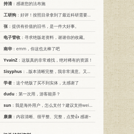
持清
：感谢您的法布施
工研狗
：好评！按照目录拿到了最近科研需要的材料！
张
：提供有价值的旧书，是一件大好事。
电子管收
：寻求绝版老资料，谢谢你的收藏。
南华
：emm，你这也太棒了吧
YvainZ
：这版真的非常难找，绝对稀有的资源！
Sisyphus
：..版本清晰完整，我非常满意。又及，这本《话语的真相》...
学者
：这个绝版了买不到实体，太感谢了
dudu
：第一次用，游客能弄？
sun
：我是海外用户，怎么支付？建议支持weixin支付
康康
：内容清晰、很平整、完整，点赞👍 感谢~