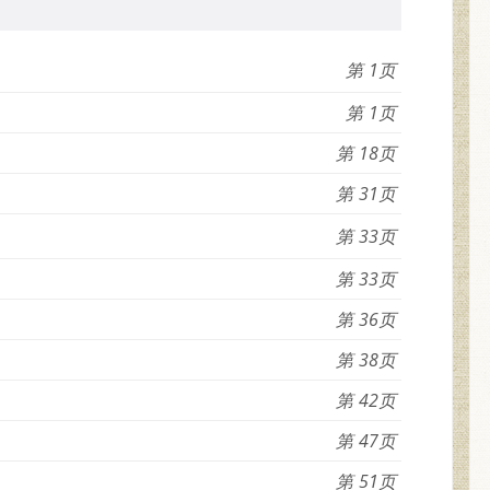
1
1
18
31
33
33
36
38
42
47
51