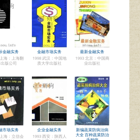
际金融实务
金融市场实务
最新金融实务
0 上海：上海翻
1998 武汉：中国地
1993 北京：中国商
译出版公司
质大学出版社
业出版社
融市场实务
企业金融实务
新编蔬菜防病治病
大全 百种蔬菜防治
4 上海：立信会
1993 西安：陕西人
千种病