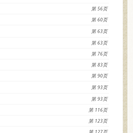
56
60
63
63
76
83
90
93
93
116
123
127