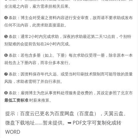
全法规之内容，雇方需承担相关后果。
➍ 条款：博主会对受雇之资料内容进行安全审查，故而请不要求助或发布
任何不法内容，此类求助直接退款。
➎ 条款：通常2小时内完成求助，深夜的求助最迟第二天12点前，个别特
别疑难的会提前告知在24小时内完成。
➏ 条款：若包含多册（如上、下册）每次求助仅受理一册，除非原本一本
就包含上下册内容，而非分多本发行。
➐ 条款：因资料保存年代久远、或受当时印刷技术限制而可能导致的质量
风险，求助者需明了并自行承担。
➑ 条款：雇佣博主为您从事资料处理服务是收费的，其设定参照了北京市
最低工资标准
时薪来推算。
提示：百度云已更名为百度网盘（百度盘），天翼云盘、
微盘下载地址……暂未提供。
➥ PDF文字可复制化或转
WORD