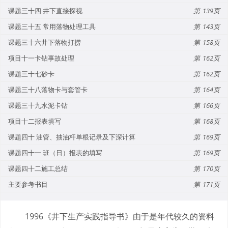
课题三十四 井下直接探视
139
课题三十五 常用落物处理工具
143
课题三十六井下落物打捞
158
项目十一卡钻事故处理
162
课题三十七砂卡
162
课题三十八落物卡与套管卡
164
课题三十九水泥卡钻
166
项目十二报表填写
168
课题四十 油管、抽油杆单根记录及下深计算
169
课题四十一 班（日）报表的填写
169
课题四十二施工总结
170
主要参考书目
171
1996《井下生产实践指导书》由于是年代较久的资料