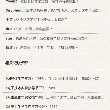
YvainZ
：这版真的非常难找，绝对稀有的资源！
Sisyphus
：..版本清晰完整，我非常满意。又及，这本《话语的真相》...
学者
：这个绝版了买不到实体，太感谢了
dudu
：第一次用，游客能弄？
sun
：我是海外用户，怎么支付？建议支持weixin支付
康康
：内容清晰、很平整、完整，点赞👍 感谢~
相关绝版资料
《铜线锭生产实践》
1959 北京：冶金工业出版社 15062·1467
《电工技术实验指导书 下》
1989
《水生生物学实验指导书》
上海水产大学；渔业学院；水生生物教研室
《环境卫生学生产实习指导》
1962