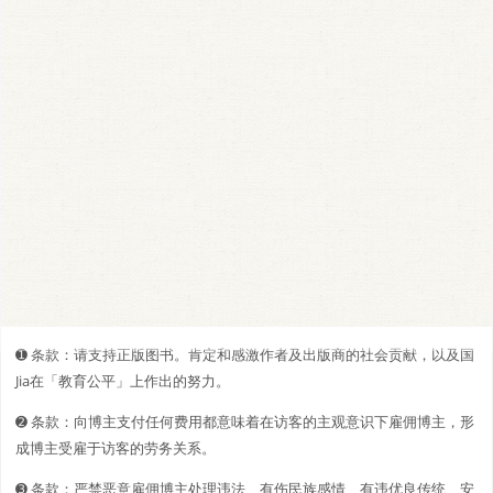
➊️ 条款：请支持正版图书。肯定和感激作者及出版商的社会贡献，以及国
Jia在「教育公平」上作出的努力。
➋️️ 条款：向博主支付任何费用都意味着在访客的主观意识下雇佣博主，形
成博主受雇于访客的劳务关系。
➌ 条款：严禁恶意雇佣博主处理违法、有伤民族感情、有违优良传统、安