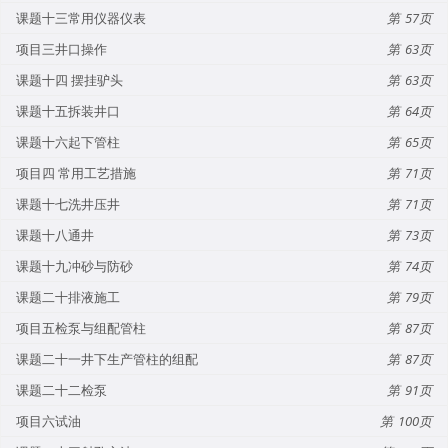
课题十三常用仪器仪表
57
项目三井口操作
63
课题十四 摆挂驴头
63
课题十五拆装井口
64
课题十六起下管柱
65
项目四 常用工艺措施
71
课题十七洗井压井
71
课题十八通井
73
课题十九冲砂与防砂
74
课题二十排液施工
79
项目五检泵与组配管柱
87
课题二十一井下生产管柱的组配
87
课题二十二检泵
91
项目六试油
100