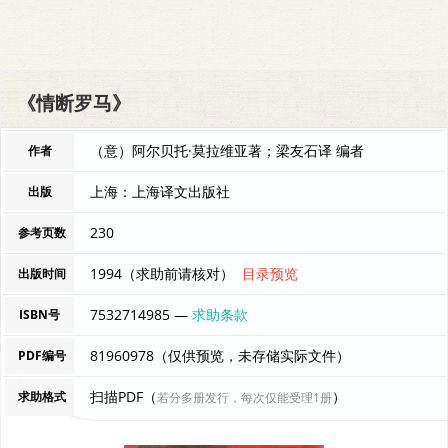
《情断罗马》
（意）阿尔贝托·莫拉维亚著；梁友石译 编者
作者
上海：上海译文出版社
出版
230
参考页数
1994（求助前请核对）
目录预览
出版时间
7532714985 —
求助条款
ISBN号
81960978（仅供预览，未存储实际文件）
PDF编号
扫描PDF（
）
求助格式
若分多册发行，每次仅能受理1册