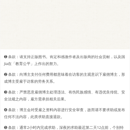
➊️ 条款：请支持正版图书。肯定和感激作者及出版商的社会贡献，以及国
Jia在「教育公平」上作出的努力。
➋️️ 条款：向博主支付任何费用都意味着在访客的主观意识下雇佣博主，形
成博主受雇于访客的劳务关系。
➌ 条款：严禁恶意雇佣博主处理违法、有伤民族感情、有违优良传统、安
全法规之内容，雇方需承担相关后果。
➍ 条款：博主会对受雇之资料内容进行安全审查，故而请不要求助或发布
任何不法内容，此类求助直接退款。
➎ 条款：通常2小时内完成求助，深夜的求助最迟第二天12点前，个别特