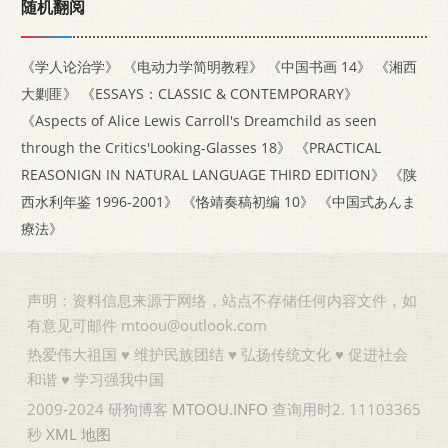
随机翻阅
《学人论治学》
《电动力学简明教程》
《中国书画 14》
《湘西
大剿匪》
《ESSAYS：CLASSIC & CONTEMPORARY》
《Aspects of Alice Lewis Carroll's Dreamchild as seen
through the Critics'Looking-Glasses 18》
《PRACTICAL
REASONIGN IN NATURAL LANGUAGE THIRD EDITION》
《陕
西水利年鉴 1996-2001》
《恪靖奏稿初编 10》
《中国式あんま
療法》
声明：资料信息来源于网络，站点不存储任何内容文件，如
有意见可邮件 mtoou@outlook.com
热爱伟大祖国 ♥ 维护民族团结 ♥ 弘扬传统文化 ♥ 促进社会
和谐 ♥ 学习强我中国
2009-2024 研狗博客
MTOOU.INFO
查询用时2. 11103365
秒
XML
地图