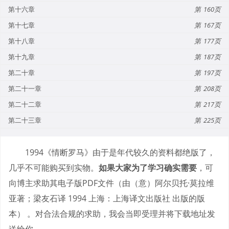
第十六章
160
第十七章
167
第十八章
177
第十九章
187
第二十章
197
第二十一章
208
第二十二章
217
第二十三章
225
1994《情断罗马》由于是年代较久的资料都绝版了，
几乎不可能购买到实物。
如果大家为了学习确实需要
，可
向博主求助其电子版PDF文件（由（意）阿尔贝托·莫拉维
亚著；梁友石译 1994 上海：上海译文出版社 出版的版
本） 。对合法合规的求助，我会当即受理并将下载地址发
送给你。