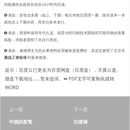
别疑难的会提前告知在24小时内完成。
➏ 条款：若包含多册（如上、下册）每次求助仅受理一册，除非原本一本
就包含上下册内容，而非分多本发行。
➐ 条款：因资料保存年代久远、或受当时印刷技术限制而可能导致的质量
风险，求助者需明了并自行承担。
➑ 条款：雇佣博主为您从事资料处理服务是收费的，其设定参照了北京市
最低工资标准
时薪来推算。
提示：百度云已更名为百度网盘（百度盘），天翼云盘、
微盘下载地址……暂未提供。
➥ PDF文字可复制化或转
WORD
上一页
下一页
中国的夜莺
印度禅