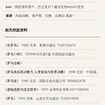
sun
：我是海外用户，怎么支付？建议支持weixin支付
康康
：内容清晰、很平整、完整，点赞👍 感谢~
相关绝版资料
《古罗马》
1998 天津：新蕾出版社 7530720473
《罗马11时》
1979年09月第1版 中国电影出版社
《罗马志略》
《罗马俱乐部决断力 人类策划与世界决断》
1998 北京：中国城市出版社 7507407691
《罗马史》
1990 北京：国际文化出版公司 7800492478
《逻辑思想与语言哲学》
1997 台湾学生书局 9571508594
《罗马》
1993 济南：山东文艺出版社 7532910059