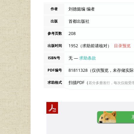
刘德懿编 编者
作者
首都出版社
出版
208
参考页数
1952（求助前请核对）
目录预览
出版时间
无 —
求助条款
ISBN号
81811328（仅供预览，未存储实
PDF编号
扫描PDF（
求助格式
若分多册发行，每次仅能受