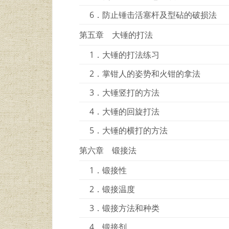
6．防止锤击活塞杆及型砧的破损法
第五章 大锤的打法
1．大锤的打法练习
2．掌钳人的姿势和火钳的拿法
3．大锤竖打的方法
4．大锤的回旋打法
5．大锤的横打的方法
第六章 锻接法
1．锻接性
2．锻接温度
3．锻接方法和种类
4．锻接剂