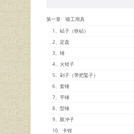
第一章 锻工用具
1、砧子（铁砧）
2、定盘
3、锤
4、火钳子
5、剁子（带把錾子）
6、套锤
7、平锤
8、型锤
9、眼冲子
10、卡钳