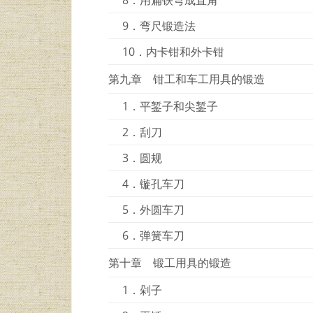
9．弯尺锻造法
10．内卡钳和外卡钳
第九章 钳工和车工用具的锻造
1．平錾子和尖錾子
2．刮刀
3．圆规
4．镟孔车刀
5．外圆车刀
6．弹簧车刀
第十章 锻工用具的锻造
1．剁子