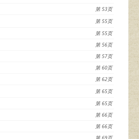
53
55
55
56
57
60
62
65
65
66
66
69