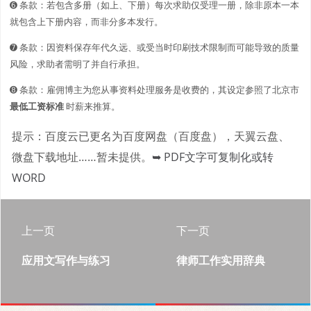
➏ 条款：若包含多册（如上、下册）每次求助仅受理一册，除非原本一本
就包含上下册内容，而非分多本发行。
➐ 条款：因资料保存年代久远、或受当时印刷技术限制而可能导致的质量
风险，求助者需明了并自行承担。
➑ 条款：雇佣博主为您从事资料处理服务是收费的，其设定参照了北京市
最低工资标准
时薪来推算。
提示：百度云已更名为百度网盘（百度盘），天翼云盘、
微盘下载地址……暂未提供。
➥ PDF文字可复制化或转
WORD
上一页
下一页
应用文写作与练习
律师工作实用辞典