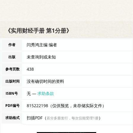
《实用财经手册 第1分册》
闫秀鸿主编 编者
作者
未查询到或未知
出版
438
参考页数
没有确切时间的资料
出版时间
无 —
求助条款
ISBN号
815222198（仅供预览，未存储实际文件）
PDF编号
扫描PDF（
）
求助格式
若分多册发行，每次仅能受理1册