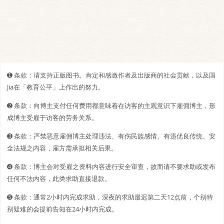
➊️ 条款：请支持正版图书。肯定和感激作者及出版商的社会贡献，以及国
Jia在「教育公平」上作出的努力。
➋️️ 条款：向博主支付任何费用都意味着在访客的主观意识下雇佣博主，形
成博主受雇于访客的劳务关系。
➌ 条款：严禁恶意雇佣博主处理违法、有伤民族感情、有违优良传统、安
全法规之内容，雇方需承担相关后果。
➍ 条款：博主会对受雇之资料内容进行安全审查，故而请不要求助或发布
任何不法内容，此类求助直接退款。
➎ 条款：通常2小时内完成求助，深夜的求助最迟第二天12点前，个别特
别疑难的会提前告知在24小时内完成。