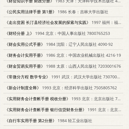
《财会知识手册 财政分册》
1983 天津：天津科学技术出版社 4212·15
《公民实用法律手册 第1册》
1986 长春：吉林大学出版社
《走出贫困 长汀县经济社会发展的探索与实践》
1997 福州：福建教育出版社 7533423283
《财经分册 上》
1994 北京：中国人事出版社 7800765253
《财会实用公式手册》
1984 沈阳：辽宁人民出版社 4090·92
《财务会计实用手册》
1986 北京：中国农业机械出版社 4216·19
《财金贸易实用手册》
1988 太原：山西人民出版社 7203001676
《常微分方程 数学专业》
1991 武汉：武汉大学出版社 7307009382
《新会计制度全释》
1993 北京：经济科学出版社 7505805762
《实用财务会计查帐手册 税收分册》
1993 北京：北京出版社 7200019224
《实用财务会计查帐手册 银行信贷财务分册》
1991 北京：北京出版社 720001303X
《自行车实用手册 第2分册》
1984 轻工业出版社