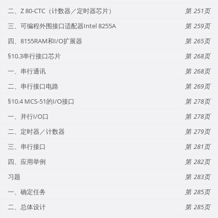
二、Z 80-CTC（计数器／定时器芯片）
251
三、可编程外围接口适配器Intel 8255A
259
四、8155RAM和I/O扩展器
265
§10.3串行接口芯片
268
一、串行通讯
268
二、串行接口电路
269
§10.4 MCS-51的I/O接口
278
一、并行I/O口
278
二、定时器／计数器
279
三、串行接口
281
四、应用举例
282
习题
283
一、确定任务
285
二、总体设计
285