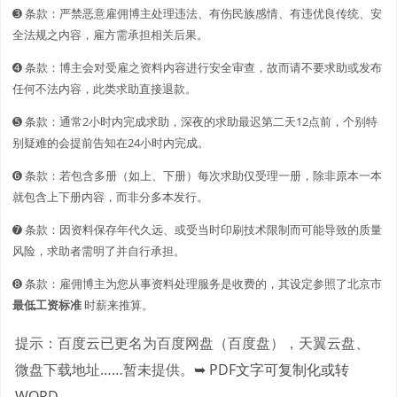
➌ 条款：严禁恶意雇佣博主处理违法、有伤民族感情、有违优良传统、安
全法规之内容，雇方需承担相关后果。
➍ 条款：博主会对受雇之资料内容进行安全审查，故而请不要求助或发布
任何不法内容，此类求助直接退款。
➎ 条款：通常2小时内完成求助，深夜的求助最迟第二天12点前，个别特
别疑难的会提前告知在24小时内完成。
➏ 条款：若包含多册（如上、下册）每次求助仅受理一册，除非原本一本
就包含上下册内容，而非分多本发行。
➐ 条款：因资料保存年代久远、或受当时印刷技术限制而可能导致的质量
风险，求助者需明了并自行承担。
➑ 条款：雇佣博主为您从事资料处理服务是收费的，其设定参照了北京市
最低工资标准
时薪来推算。
提示：百度云已更名为百度网盘（百度盘），天翼云盘、
微盘下载地址……暂未提供。
➥ PDF文字可复制化或转
WORD