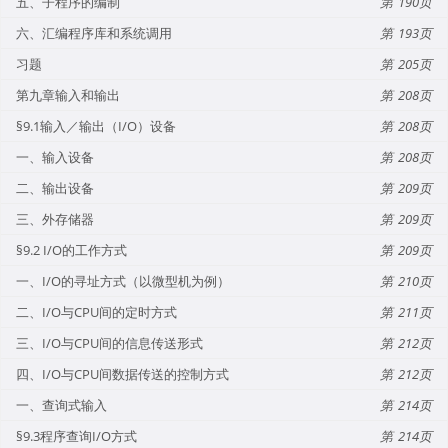
五、子程序的编制
190
六、汇编程序库和系统调用
193
习题
205
第九章输入和输出
208
§9.1输入／输出（I/O）设备
208
一、输入设备
208
二、输出设备
209
三、外存储器
209
§9.2 I/O的工作方式
209
一、I/O的寻址方式（以微型机为例）
210
二、I/O与CPU间的定时方式
211
三、I/O与CPU间的信息传送形式
212
四、I/O与CPU间数据传送的控制方式
212
一、查询式输入
214
§9.3程序查询I/O方式
214