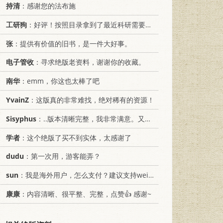
持清
：感谢您的法布施
工研狗
：好评！按照目录拿到了最近科研需要的材料！
张
：提供有价值的旧书，是一件大好事。
电子管收
：寻求绝版老资料，谢谢你的收藏。
南华
：emm，你这也太棒了吧
YvainZ
：这版真的非常难找，绝对稀有的资源！
Sisyphus
：..版本清晰完整，我非常满意。又及，这本《话语的真相》...
学者
：这个绝版了买不到实体，太感谢了
dudu
：第一次用，游客能弄？
sun
：我是海外用户，怎么支付？建议支持weixin支付
康康
：内容清晰、很平整、完整，点赞👍 感谢~