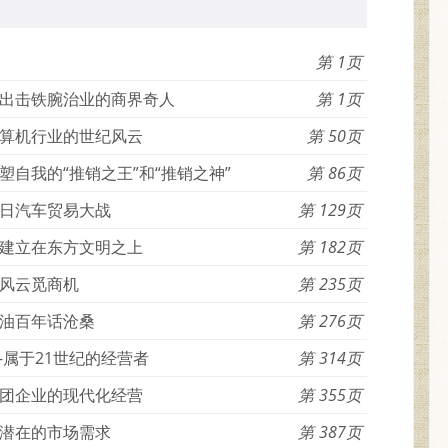
1
出击铁腕治业的商界奇人
1
算机行业的世纪风云
50
自我的“推销之王”和“推销之神”
86
日汽车贸易大战
129
建立在东方文明之上
182
风云觅商机
235
油百年话沧桑
276
属于21世纪的经营者
314
团企业的现代化经营
355
潜在的市场需求
387