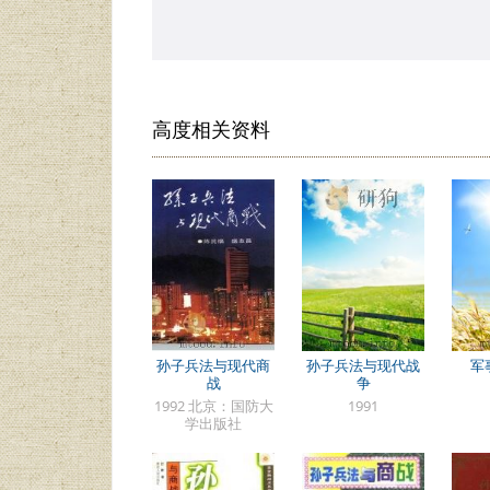
高度相关资料
孙子兵法与现代商
孙子兵法与现代战
军
战
争
1992 北京：国防大
1991
学出版社