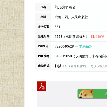
刘凡编著 编者
作者
成都：四川人民出版社
出版
531
参考页数
1998（求助前请核对）
目录预览
出版时间
7220040628 —
求助条款
ISBN号
810019858（仅供预览，未存储
PDF编号
扫描PDF（
求助格式
若分多册发行，每次仅能受