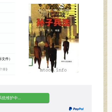
实际文件）
）
理1册
系统维护中...