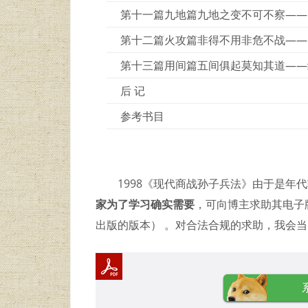
第十一篇九地篇九地之变不可不察——
第十二篇火攻篇非得不用非危不战——
第十三篇用间篇五间俱起莫知其道——
后 记
参考书目
1998《现代商战孙子兵法》由于是年
家为了学习确实需要
，可向博主求助其电子版
出版的版本） 。对合法合规的求助，我会