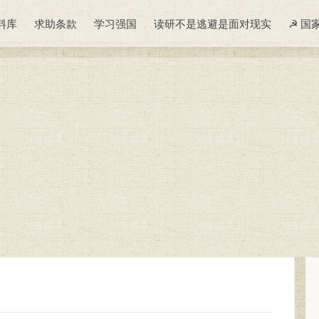
料库
求助条款
学习强国
读研不是逃避是面对现实
☭ 国