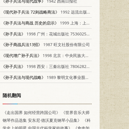
《孙子兵法与现代战争》
1942 西南日报社
《现代孙子兵法 72则战略商法》
1992 远流出版事业股份有限公司 9573216833
《孙子兵法与商战 历史的启示》
1999 上海：上海古籍出版社 7532525368
《孙子兵法》
1998 广州：花城出版社 7536025580
《孙子商战兵法13招》
1987 旺文社股份有限公司
《现代增广孙子兵法》
1998 北京：中央民族大学出版社 7810561057
《孙子兵法》
1998 西安：三秦出版社 7806282181
《孙子兵法与现代战略》
1989 黎明文化事业股份有限公司
随机翻阅
《走出国界 如何经营跨国公司》
《世界音乐大师
钢琴作品选集 安东尼·德沃夏克钢琴小品集》
《科
学史上的明星 中国古代科学家的故事》
《食肉加