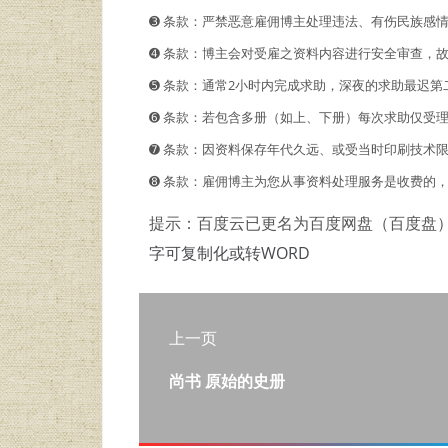
➌ 条款：严禁恶意雇佣博主处理违法、有伤民族感
➍ 条款：博主会对受雇之资料内容进行安全审查，
➎ 条款：通常2小时内完成求助，深夜的求助最迟第
➏ 条款：若包含多册（如上、下册）每次求助仅受
➐ 条款：因资料保存年代久远、或受当时印刷技术
➑ 条款：雇佣博主为您从事资料处理服务是收费的
提示：百度云已更名为百度网盘（百度盘
字可复制化或转WORD
上一页
尚书 原始的史册