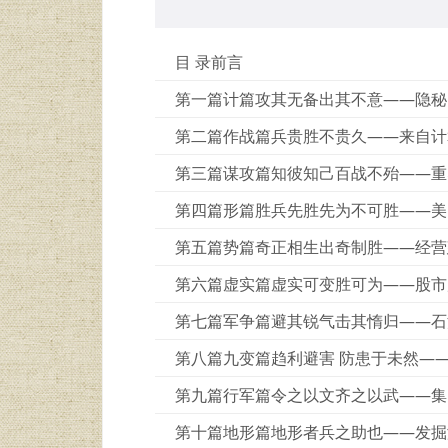
目 录前言
第一篇计篇攻其无备出其不意——隐秘
第二篇作战篇兵贵胜不贵久——来自计
第三篇谋攻篇知彼知己百战不殆——重塑
第四篇形篇胜兵先胜先为不可胜——美
第五篇势篇奇正相生出奇制胜——经营
第六篇虚实篇虚实可变胜可为——股市
第七篇军争篇避其锐气击其惰归——石
第八篇九变篇趋利避害 防患于未然——
第九篇行军篇令之以文齐之以武——集
第十篇地形篇地形者兵之助也——发掘