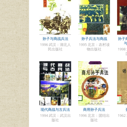
孙子与商战兵法
孙子兵法与商战
孙子
1996 武汉：湖北人
1995 北京：农村读
民出版社
物出版社
199
现代商战与古兵法
商用孙子兵法
1994 武汉：武汉出
1996 北京：团结出
196
版社
版社