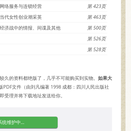
网络服务与连锁经营
423
当代女性创业潮采英
463
经济战中的情报、间谍及其他
500
526
528
代较久的资料都绝版了，几乎不可能购买到实物。
如果大
PDF文件（由刘凡编著 1998 成都：四川人民出版社
当即受理并将下载地址发送给你。
系统维护中...