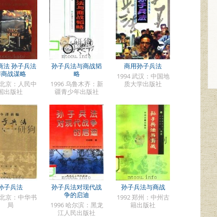
商法 孙子兵法
孙子兵法与商战韬
商用孙子兵法
与商战谋略
略
1994 武汉：中国地
8 北京：人民中
1996 乌鲁木齐：新
质大学出版社
国出版社
疆青少年出版社
孙子兵法
孙子兵法对现代战
孙子兵法与商战
争的启迪
2 北京：中华书
1992 郑州：中州古
局
1996 哈尔滨：黑龙
籍出版社
江人民出版社