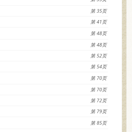
35
41
48
48
52
54
70
70
72
79
85