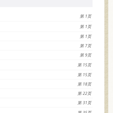
1
1
1
7
9
15
15
18
22
31
35