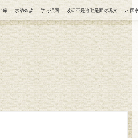
料库
求助条款
学习强国
读研不是逃避是面对现实
☭ 国