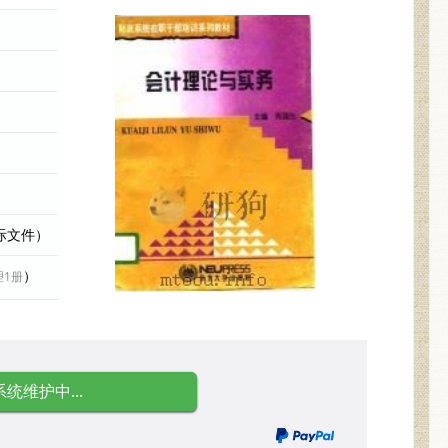
实际文件）
）
理1册
系统维护中...