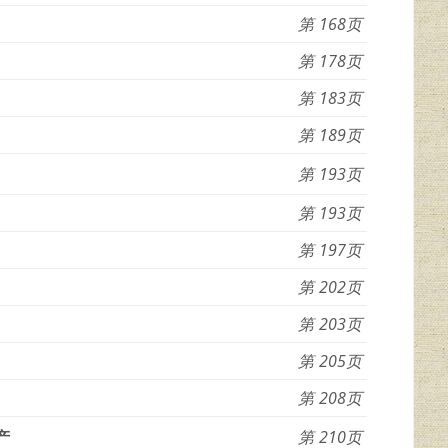
168
178
183
189
193
193
197
202
203
205
208
产
210