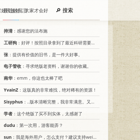
搜索
家好民族好，大家才会好
最近的留言
持清
：感谢您的法布施
工研狗
：好评！按照目录拿到了最近科研需要的材料！
张
：提供有价值的旧书，是一件大好事。
电子管收
：寻求绝版老资料，谢谢你的收藏。
南华
：emm，你这也太棒了吧
YvainZ
：这版真的非常难找，绝对稀有的资源！
Sisyphus
：..版本清晰完整，我非常满意。又及，这本《话语的真相》...
学者
：这个绝版了买不到实体，太感谢了
dudu
：第一次用，游客能弄？
sun
：我是海外用户，怎么支付？建议支持weixin支付