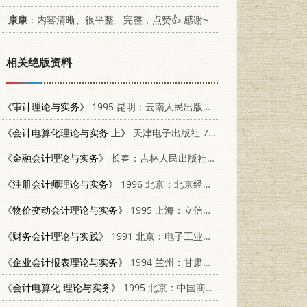
康康
：内容清晰、很平整、完整，点赞👍 感谢~
相关绝版资料
《审计理论与实务》
1995 昆明：云南人民出版社 7222018360
《会计电算化理论与实务 上》
天津电子出版社 7900308512
《金融会计理论与实务》
长春：吉林人民出版社 7206028780
《注册会计师理论与实务》
1996 北京：北京经济学院出版社 7563805680
《物价变动会计理论与实务》
1995 上海：立信会计出版社 7542903071
《财务会计理论与实践》
1991 北京：电子工业出版社 7505314815
《企业会计报表理论与实务》
1994 兰州：甘肃文化出版社 7806080597
《会计电算化 理论与实务》
1995 北京：中国商业出版社 7504430609