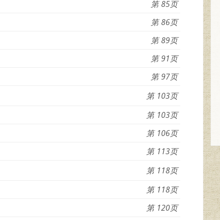
85
86
89
91
97
103
103
106
113
118
118
120