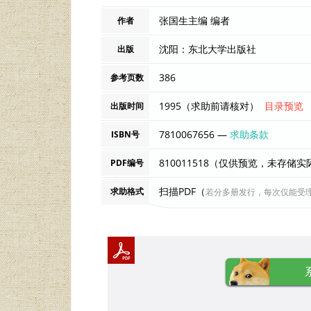
张国生主编 编者
作者
沈阳：东北大学出版社
出版
386
参考页数
1995（求助前请核对）
目录预览
出版时间
7810067656 —
求助条款
ISBN号
810011518（仅供预览，未存储
PDF编号
扫描PDF（
求助格式
若分多册发行，每次仅能受