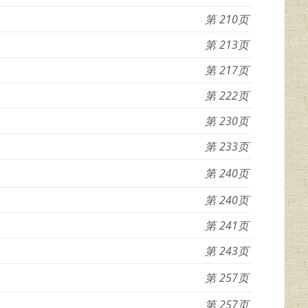
210
213
217
222
230
233
240
240
241
243
257
257