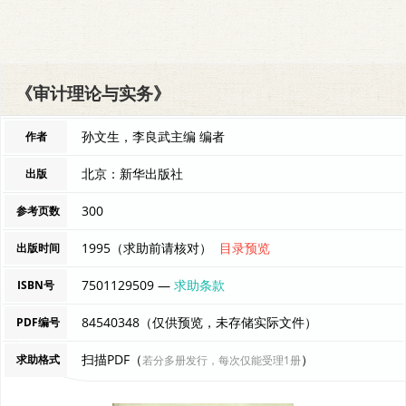
《审计理论与实务》
孙文生，李良武主编 编者
作者
北京：新华出版社
出版
300
参考页数
1995（求助前请核对）
目录预览
出版时间
7501129509 —
求助条款
ISBN号
84540348（仅供预览，未存储实际文件）
PDF编号
扫描PDF（
）
求助格式
若分多册发行，每次仅能受理1册