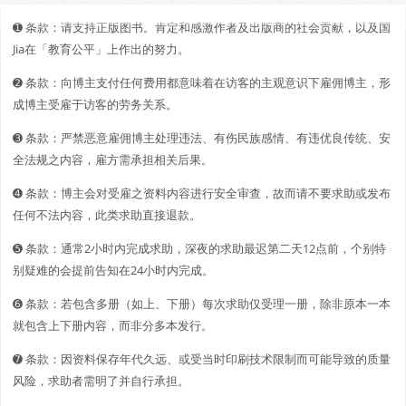
➊️ 条款：请支持正版图书。肯定和感激作者及出版商的社会贡献，以及国
Jia在「教育公平」上作出的努力。
➋️️ 条款：向博主支付任何费用都意味着在访客的主观意识下雇佣博主，形
成博主受雇于访客的劳务关系。
➌ 条款：严禁恶意雇佣博主处理违法、有伤民族感情、有违优良传统、安
全法规之内容，雇方需承担相关后果。
➍ 条款：博主会对受雇之资料内容进行安全审查，故而请不要求助或发布
任何不法内容，此类求助直接退款。
➎ 条款：通常2小时内完成求助，深夜的求助最迟第二天12点前，个别特
别疑难的会提前告知在24小时内完成。
➏ 条款：若包含多册（如上、下册）每次求助仅受理一册，除非原本一本
就包含上下册内容，而非分多本发行。
➐ 条款：因资料保存年代久远、或受当时印刷技术限制而可能导致的质量
风险，求助者需明了并自行承担。