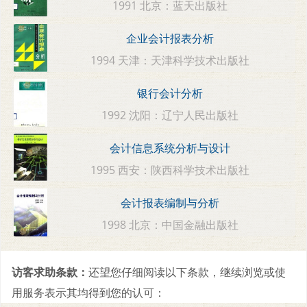
1991 北京：蓝天出版社
企业会计报表分析
1994 天津：天津科学技术出版社
银行会计分析
1992 沈阳：辽宁人民出版社
会计信息系统分析与设计
1995 西安：陕西科学技术出版社
会计报表编制与分析
1998 北京：中国金融出版社
访客求助条款：
还望您仔细阅读以下条款，继续浏览或使
用服务表示其均得到您的认可：