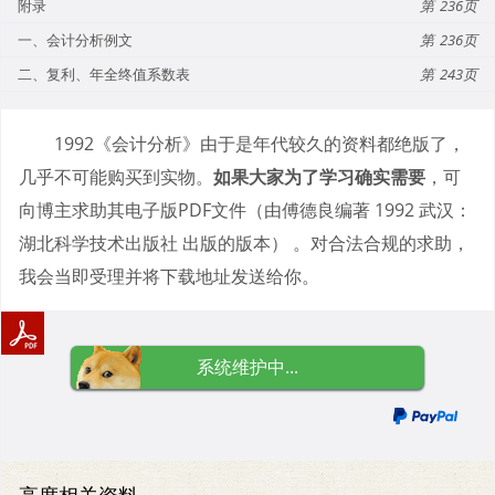
附录
236
一、会计分析例文
236
二、复利、年全终值系数表
243
1992《会计分析》由于是年代较久的资料都绝版了，
几乎不可能购买到实物。
如果大家为了学习确实需要
，可
向博主求助其电子版PDF文件（由傅德良编著 1992 武汉：
湖北科学技术出版社 出版的版本） 。对合法合规的求助，
我会当即受理并将下载地址发送给你。
系统维护中...
高度相关资料