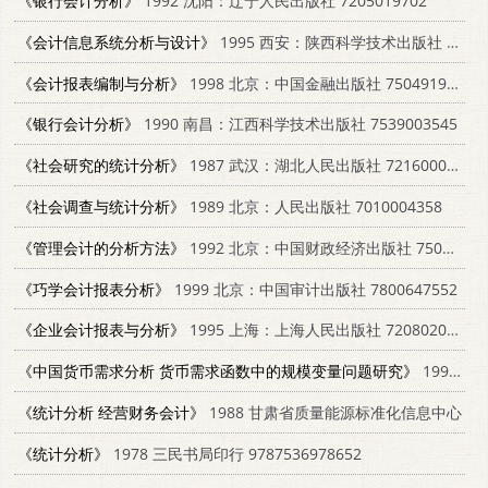
《银行会计分析》
1992 沈阳：辽宁人民出版社 7205019702
《会计信息系统分析与设计》
1995 西安：陕西科学技术出版社 7536922612
《会计报表编制与分析》
1998 北京：中国金融出版社 7504919462
《银行会计分析》
1990 南昌：江西科学技术出版社 7539003545
《社会研究的统计分析》
1987 武汉：湖北人民出版社 7216000005
《社会调查与统计分析》
1989 北京：人民出版社 7010004358
《管理会计的分析方法》
1992 北京：中国财政经济出版社 7500515995
《巧学会计报表分析》
1999 北京：中国审计出版社 7800647552
《企业会计报表与分析》
1995 上海：上海人民出版社 7208020604
《中国货币需求分析 货币需求函数中的规模变量问题研究》
1995 上海：复旦大学出版社 7309015843
《统计分析 经营财务会计》
1988 甘肃省质量能源标准化信息中心
《统计分析》
1978 三民书局印行 9787536978652