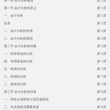
第一章 会计分析概述
1
第一节 会计分析的意义
1
一、会计分析
1
目录
1
二、会计分析的作用
3
三、会计分析的原则
4
第二节 会计分析的对象
5
一、经营资金的分析
6
四、专用基金的分析
7
五、投资的分析
7
三、利润的分析
7
二、成本的分析
7
第三节 会计分析的任务
8
一、评价企业财务计划完成情况
8
二、为决策提供重要依据
8