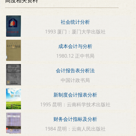
社会统计分析
1993 厦门：厦门大学出版社
成本会计与分析
1980.12 正中书局
会计报告表分析法
中国计政书局
新制度会计报表分析
1995 昆明：云南科学技术出版社
财务会计指标及分析
1984 昆明：云南人民出版社