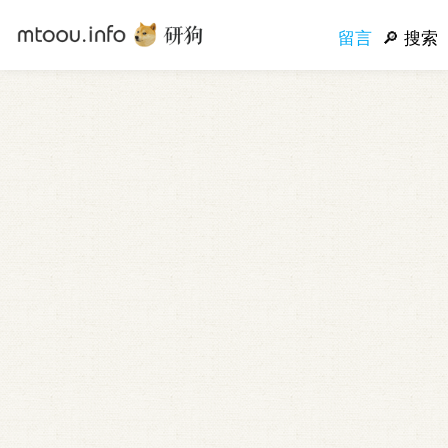
留言
搜索