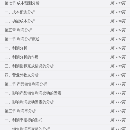
第七节 成本预测分析
100
一、成本预测分析
100
二、功能成本分析
104
第五章 利润分析
107
第一节 利润分析概述
107
一、利润分析
107
二、利润分析的作用
107
三、利润指标完成情况的分析
108
四、营业外收支分析
110
第二节 产品销售利润分析
111
一、影响产品销售利润变动的因素
111
二、影响利润变动因素的分析
112
第三节 利润率分析
116
一、利润率指标的形式
117
二、销售利润率变动的分析
119