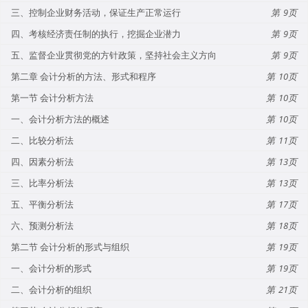
三、控制企业财务活动，保证生产正常运行
9
四、考核经济责任制的执行，挖掘企业潜力
9
五、监督企业贯彻党的方针政策，坚持社会主义方向
9
第二章 会计分析的方法、形式和程序
10
第一节 会计分析方法
10
一、会计分析方法的概述
10
二、比较分析法
11
四、因素分析法
13
三、比率分析法
13
五、平衡分析法
17
六、预测分析法
18
第二节 会计分析的形式与组织
19
一、会计分析的形式
19
二、会计分析的组织
21