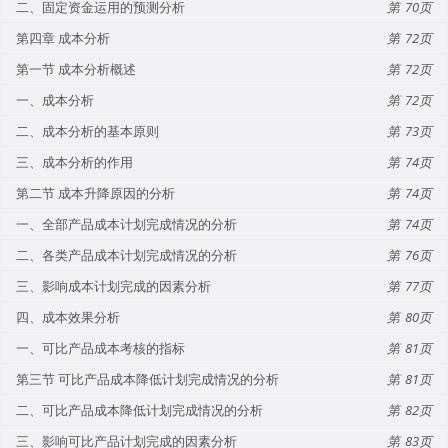
二、固定资金运用的预测分析
70
第四章 成本分析
72
第一节 成本分析概述
72
一、成本分析
72
二、成本分析的基本原则
73
三、成本分析的作用
74
第二节 成本升降原因的分析
74
一、全部产品成本计划完成情况的分析
74
二、各类产品成本计划完成情况的分析
76
三、影响成本计划完成的因素分析
77
四、成本效果分析
80
一、可比产品成本考核的指标
81
第三节 可比产品成本降低计划完成情况的分析
81
二、可比产品成本降低计划完成情况的分析
82
三、影响可比产品计划完成的因素分析
83