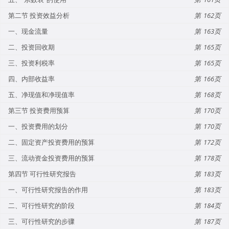
第二节 投资效益分析
162
一、现金流量
163
二、投资回收期
165
三、投资利税率
165
四、内部收益率
166
五、净现值和净现值率
168
第三节 投资费用预算
170
一、投资费用的划分
170
二、固定资产投资费用的预算
172
三、流动资金投资费用的预算
178
第四节 可行性研究报告
183
一、可行性研究报告的作用
183
二、可行性研究的阶段
184
三、可行性研究的步骤
187