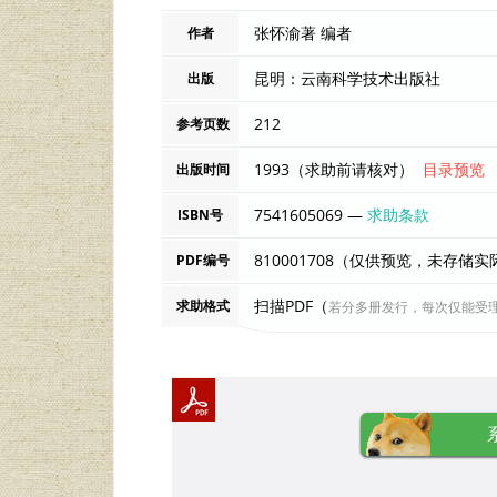
张怀渝著 编者
作者
昆明：云南科学技术出版社
出版
212
参考页数
1993（求助前请核对）
目录预览
出版时间
7541605069 —
求助条款
ISBN号
810001708（仅供预览，未存储
PDF编号
扫描PDF（
求助格式
若分多册发行，每次仅能受