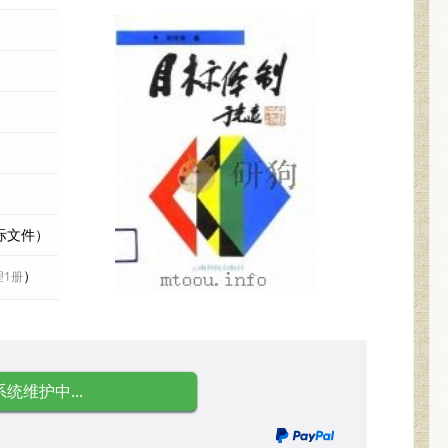
实际文件）
）
理1册
系统维护中...