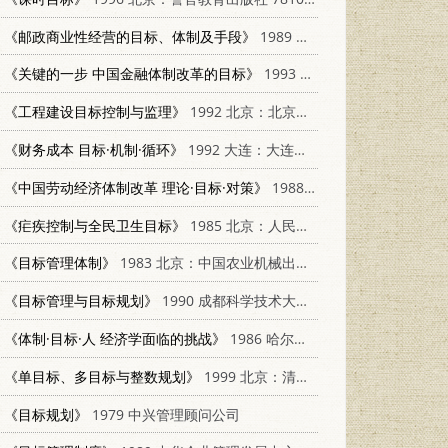
《邮政商业性经营的目标、体制及手段》
1989 北京：人民邮电出版社 7115040281
《关键的一步 中国金融体制改革的目标》
1993 海口：海南出版社 7805908095
《工程建设目标控制与监理》
1992 北京：北京科学技术出版社 7530410806
《财务成本 目标·机制·循环》
1992 大连：大连理工大学出版社 7561105789
《中国劳动经济体制改革 理论·目标·对策》
1988 成都：四川科学技术出版社 7536406142
《疟疾控制与全民卫生目标》
1985 北京：人民卫生出版社 14048·5111
《目标管理体制》
1983 北京：中国农业机械出版社 4216·13
《目标管理与目标规划》
1990 成都科学技术大学出版社 7561603060
《体制·目标·人 经济学面临的挑战》
1986 哈尔滨：黑龙江人民出版社 4093·154
《单目标、多目标与整数规划》
1999 北京：清华大学出版社 7302033307
《目标规划》
1979 中兴管理顾问公司