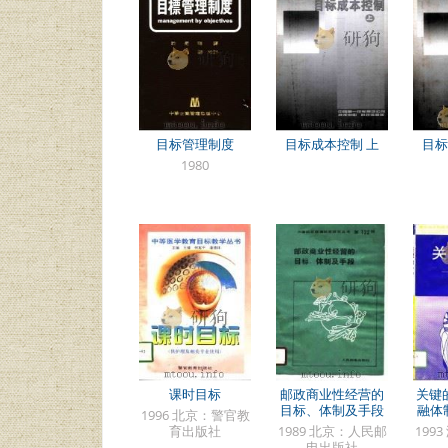
目标管理制度
目标成本控制 上
目标
1980
课时目标
邮政商业性经营的
关键
目标、体制及手段
融体
1996 北京：警官教
育出版社
1989 北京：人民邮
199
电出版社