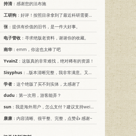
持清
：感谢您的法布施
工研狗
：好评！按照目录拿到了最近科研需要的材料！
张
：提供有价值的旧书，是一件大好事。
电子管收
：寻求绝版老资料，谢谢你的收藏。
南华
：emm，你这也太棒了吧
YvainZ
：这版真的非常难找，绝对稀有的资源！
Sisyphus
：..版本清晰完整，我非常满意。又及，这本《话语的真相》...
学者
：这个绝版了买不到实体，太感谢了
dudu
：第一次用，游客能弄？
sun
：我是海外用户，怎么支付？建议支持weixin支付
康康
：内容清晰、很平整、完整，点赞👍 感谢~