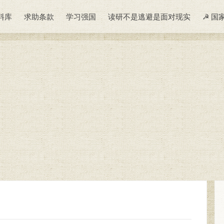
料库
求助条款
学习强国
读研不是逃避是面对现实
☭ 国