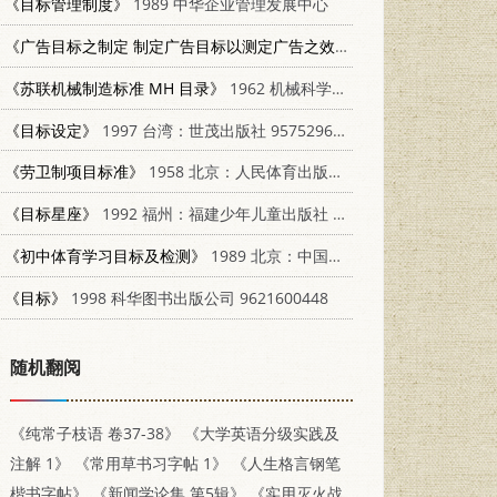
《目标管理制度》
1989 中华企业管理发展中心
《广告目标之制定 制定广告目标以测定广告之效果》
1975 国际工商传
《苏联机械制造标准 МН 目录》
1962 机械科学研究院
《目标设定》
1997 台湾：世茂出版社 9575296788
《劳卫制项目标准》
1958 北京：人民体育出版社 7015·863
《目标星座》
1992 福州：福建少年儿童出版社 753950756X
《初中体育学习目标及检测》
1989 北京：中国标准出版社 7506601508
《目标》
1998 科华图书出版公司 9621600448
随机翻阅
《纯常子枝语 卷37-38》
《大学英语分级实践及
注解 1》
《常用草书习字帖 1》
《人生格言钢笔
楷书字帖》
《新闻学论集 第5辑》
《实用灭火战