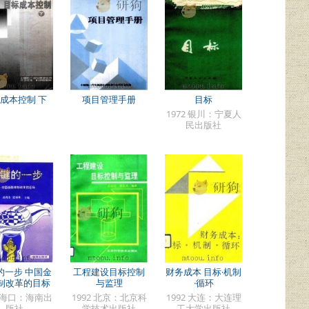
成本控制 下
项目管理手册
目标
1972 银川：宁夏人
民出版社
的一步 中国金
工程建设目标控制
财务成本 目标·机制
制改革的目标
与监理
·循环
3 海口：海南出
1992 北京：北京科
1992 大连：大连理
版社
学技术出版社
工大学出版社