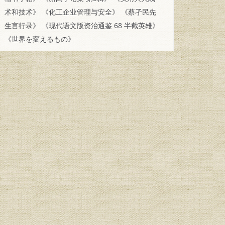
术和技术》
《化工企业管理与安全》
《蔡孑民先
生言行录》
《现代语文版资治通鉴 68 半截英雄》
《世界を変えるもの》