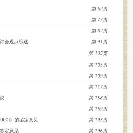
62
77
82
讨会观点综述
91
105
105
109
117
议
158
169
000)》的鉴定意见
193
鉴定意见
196