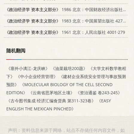
《政治经济学 资本主义部分》
1986 北京：中国财政经济出版社 4166·748
《政治经济学 资本主义部分》
1983 北京：中国展望出版社 4271·037
《政治经济学 资本主义部分》
1961 北京：人民出版社 4001·279
随机翻阅
《塞外小漓江-龙庆峡》
《油菜栽培200题》
《大学文科数学教程
下》
《中小企业经营管理》
《建材企业系统安全管理与事故预测
预防》
《MOLECULAR BIOLOGY OF THE CELL SECOND
EDITION》
《云南省思茅地区土壤》
《资治通鉴 卷243-245》
《古今图书集成 经济汇编食货典 第311-323卷》
《EASY
ENGLISH THE MEXICAN PINCHED》
声明：资料信息来源于网络，站点不存储任何内容文件，如