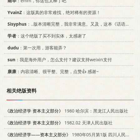
南华
：emm，你这也太棒了吧
YvainZ
：这版真的非常难找，绝对稀有的资源！
Sisyphus
：..版本清晰完整，我非常满意。又及，这本《话语的真相》...
学者
：这个绝版了买不到实体，太感谢了
dudu
：第一次用，游客能弄？
sun
：我是海外用户，怎么支付？建议支持weixin支付
康康
：内容清晰、很平整、完整，点赞👍 感谢~
相关绝版资料
《政治经济学 资本主义部分》
1980 哈尔滨：黑龙江人民出版社
《政治经济学 资本主义部分》
1982.02 天津人民出版社
《政治经济学——资本主义部分》
1980年05月第1版 四川人民出版社