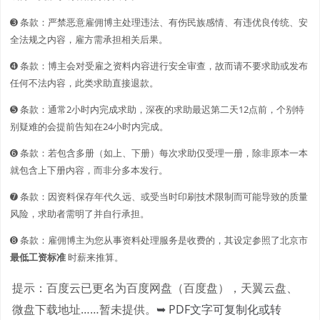
➌ 条款：严禁恶意雇佣博主处理违法、有伤民族感情、有违优良传统、安
全法规之内容，雇方需承担相关后果。
➍ 条款：博主会对受雇之资料内容进行安全审查，故而请不要求助或发布
任何不法内容，此类求助直接退款。
➎ 条款：通常2小时内完成求助，深夜的求助最迟第二天12点前，个别特
别疑难的会提前告知在24小时内完成。
➏ 条款：若包含多册（如上、下册）每次求助仅受理一册，除非原本一本
就包含上下册内容，而非分多本发行。
➐ 条款：因资料保存年代久远、或受当时印刷技术限制而可能导致的质量
风险，求助者需明了并自行承担。
➑ 条款：雇佣博主为您从事资料处理服务是收费的，其设定参照了北京市
最低工资标准
时薪来推算。
提示：百度云已更名为百度网盘（百度盘），天翼云盘、
微盘下载地址……暂未提供。
➥ PDF文字可复制化或转