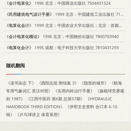
《会计电算化》
1996 北京：中国商业出版社 7504431524
《民用建筑电气设计手册》
1999 北京：中国建筑工业出版社 7112037611
《电算化会计》
1999 北京：中国农业大学出版社；北京：首都经济贸易大学出版社 7810660616
《会计电算化概论》
1996 北京：中国物价出版社 7800703940
《电算化会计》
1995 成都：电子科技大学出版社 7810431293
随机翻阅
《读书杂志 下》
《酉阳志俎 附续集 3》
《隐形的城市》
《航海
常用气象词汇 英汉对照》
《实用内科治疗手册》
《曲棍球竞赛规
则 1987》
《江西中医药 第6期 总第57期》
《HYDRAULIC
HANDBOOK THIRD EDITION》
《伊犁文史资料 合订本 6-10
辑》
《乒乓球讲义 体育系用》