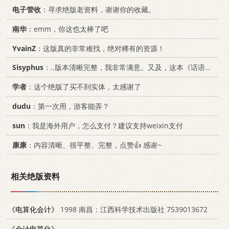
电子管收
：寻求绝版老资料，谢谢你的收藏。
南华
：emm，你这也太棒了吧
YvainZ
：这版真的非常难找，绝对稀有的资源！
Sisyphus
：..版本清晰完整，我非常满意。又及，这本《话语的真相》...
学者
：这个绝版了买不到实体，太感谢了
dudu
：第一次用，游客能弄？
sun
：我是海外用户，怎么支付？建议支持weixin支付
康康
：内容清晰、很平整、完整，点赞👍 感谢~
相关绝版资料
《电算化会计》
1998 南昌：江西科学技术出版社 7539013672
《会计电算化》