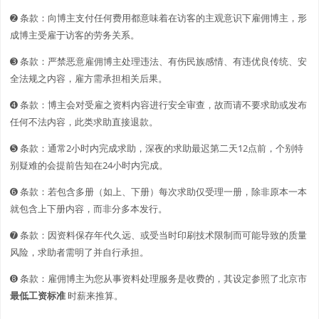
➋️️ 条款：向博主支付任何费用都意味着在访客的主观意识下雇佣博主，形
成博主受雇于访客的劳务关系。
➌ 条款：严禁恶意雇佣博主处理违法、有伤民族感情、有违优良传统、安
全法规之内容，雇方需承担相关后果。
➍ 条款：博主会对受雇之资料内容进行安全审查，故而请不要求助或发布
任何不法内容，此类求助直接退款。
➎ 条款：通常2小时内完成求助，深夜的求助最迟第二天12点前，个别特
别疑难的会提前告知在24小时内完成。
➏ 条款：若包含多册（如上、下册）每次求助仅受理一册，除非原本一本
就包含上下册内容，而非分多本发行。
➐ 条款：因资料保存年代久远、或受当时印刷技术限制而可能导致的质量
风险，求助者需明了并自行承担。
➑ 条款：雇佣博主为您从事资料处理服务是收费的，其设定参照了北京市
最低工资标准
时薪来推算。