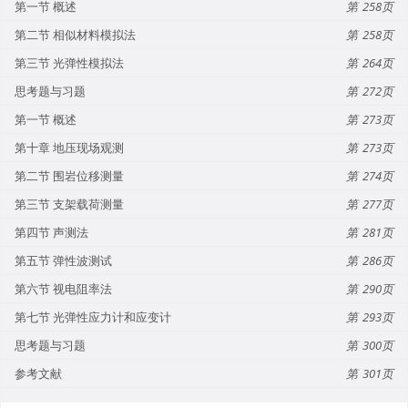
第一节 概述
258
第二节 相似材料模拟法
258
第三节 光弹性模拟法
264
思考题与习题
272
第一节 概述
273
第十章 地压现场观测
273
第二节 围岩位移测量
274
第三节 支架载荷测量
277
第四节 声测法
281
第五节 弹性波测试
286
第六节 视电阻率法
290
第七节 光弹性应力计和应变计
293
思考题与习题
300
参考文献
301