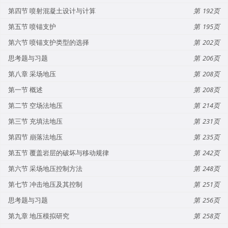
第四节 喷射混凝土设计与计算
192
第五节 喷锚支护
195
第六节 喷锚支护类型的选择
202
思考题与习题
206
第八章 采场地压
208
第一节 概述
208
第二节 空场法地压
214
第三节 充填法地压
231
第四节 崩落法地压
235
第五节 覆盖岩层的破坏与移动规律
242
第六节 采场地压控制方法
248
第七节 冲击地压及其控制
251
思考题与习题
256
第九章 地压模拟研究
258