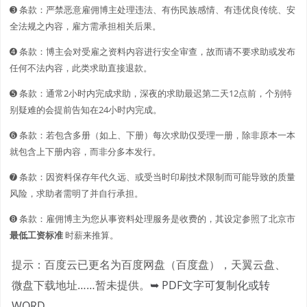
➌ 条款：严禁恶意雇佣博主处理违法、有伤民族感情、有违优良传统、安
全法规之内容，雇方需承担相关后果。
➍ 条款：博主会对受雇之资料内容进行安全审查，故而请不要求助或发布
任何不法内容，此类求助直接退款。
➎ 条款：通常2小时内完成求助，深夜的求助最迟第二天12点前，个别特
别疑难的会提前告知在24小时内完成。
➏ 条款：若包含多册（如上、下册）每次求助仅受理一册，除非原本一本
就包含上下册内容，而非分多本发行。
➐ 条款：因资料保存年代久远、或受当时印刷技术限制而可能导致的质量
风险，求助者需明了并自行承担。
➑ 条款：雇佣博主为您从事资料处理服务是收费的，其设定参照了北京市
最低工资标准
时薪来推算。
提示：百度云已更名为百度网盘（百度盘），天翼云盘、
微盘下载地址……暂未提供。
➥ PDF文字可复制化或转
WORD