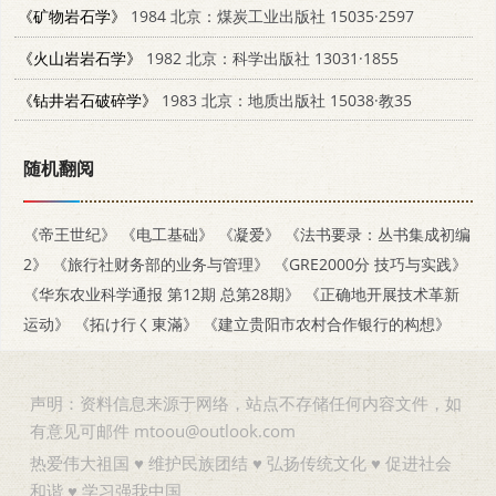
《矿物岩石学》
1984 北京：煤炭工业出版社 15035·2597
《火山岩岩石学》
1982 北京：科学出版社 13031·1855
《钻井岩石破碎学》
1983 北京：地质出版社 15038·教35
随机翻阅
《帝王世纪》
《电工基础》
《凝爱》
《法书要录：丛书集成初编
2》
《旅行社财务部的业务与管理》
《GRE2000分 技巧与实践》
《华东农业科学通报 第12期 总第28期》
《正确地开展技术革新
运动》
《拓け行く東滿》
《建立贵阳市农村合作银行的构想》
声明：资料信息来源于网络，站点不存储任何内容文件，如
有意见可邮件 mtoou@outlook.com
热爱伟大祖国 ♥ 维护民族团结 ♥ 弘扬传统文化 ♥ 促进社会
和谐 ♥ 学习强我中国