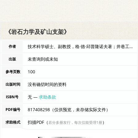
《岩石力学及矿山支架》
技术科学硕士、副教授，格·德·邱普隆诺夫著；井巷工程教研组译 编者
作者
未查询到或未知
出版
100
参考页数
没有确切时间的资料
出版时间
无 —
求助条款
ISBN号
817408298（仅供预览，未存储实际文件）
PDF编号
扫描PDF（
）
求助格式
若分多册发行，每次仅能受理1册