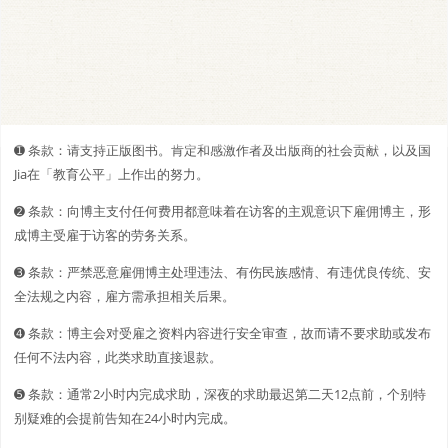
➊️ 条款：请支持正版图书。肯定和感激作者及出版商的社会贡献，以及国
Jia在「教育公平」上作出的努力。
➋️️ 条款：向博主支付任何费用都意味着在访客的主观意识下雇佣博主，形
成博主受雇于访客的劳务关系。
➌ 条款：严禁恶意雇佣博主处理违法、有伤民族感情、有违优良传统、安
全法规之内容，雇方需承担相关后果。
➍ 条款：博主会对受雇之资料内容进行安全审查，故而请不要求助或发布
任何不法内容，此类求助直接退款。
➎ 条款：通常2小时内完成求助，深夜的求助最迟第二天12点前，个别特
别疑难的会提前告知在24小时内完成。