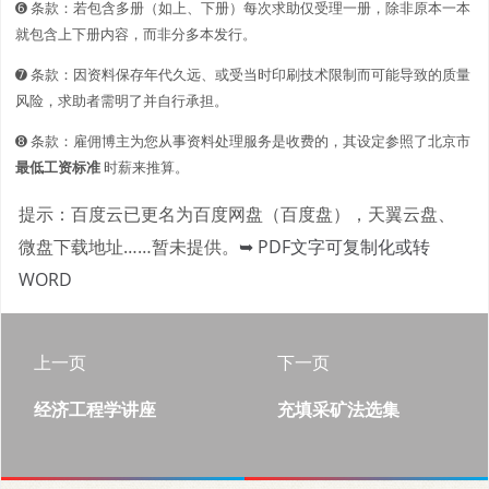
➏ 条款：若包含多册（如上、下册）每次求助仅受理一册，除非原本一本
就包含上下册内容，而非分多本发行。
➐ 条款：因资料保存年代久远、或受当时印刷技术限制而可能导致的质量
风险，求助者需明了并自行承担。
➑ 条款：雇佣博主为您从事资料处理服务是收费的，其设定参照了北京市
最低工资标准
时薪来推算。
提示：百度云已更名为百度网盘（百度盘），天翼云盘、
微盘下载地址……暂未提供。
➥ PDF文字可复制化或转
WORD
上一页
下一页
经济工程学讲座
充填采矿法选集