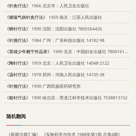
《针灸疗法》
1966 北京市：人民卫生出版社
《猪喘气病针灸疗法》
1959 南京：江苏人民出版社
《蟒针疗法》
1990 沈阳：沈阳出版社 7805564426
《针挑疗法》
1984 广州：广东科技出版社 14182·98
《英雄少年赖宁作品录》
1990 北京：中国妇女出版社 7800161978
《陶针疗法》
1959 北京：人民卫生出版社 14048·2122
《温针疗法》
1978 郑州：河南人民出版社 14105·38
《针挑疗法》
1990 广西民族医药研究所
《粗针疗法》
1990 哈尔滨：黑龙江科学技术出版社 7538813152
随机翻阅
《新闻法规汇编》
《实验科学与技术 1988年第1期 总第4期》