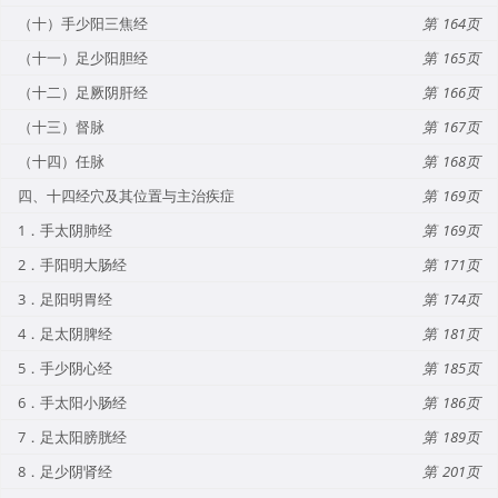
（十）手少阳三焦经
164
（十一）足少阳胆经
165
（十二）足厥阴肝经
166
（十三）督脉
167
（十四）任脉
168
四、十四经穴及其位置与主治疾症
169
1．手太阴肺经
169
2．手阳明大肠经
171
3．足阳明胃经
174
4．足太阴脾经
181
5．手少阴心经
185
6．手太阳小肠经
186
7．足太阳膀胱经
189
8．足少阴肾经
201