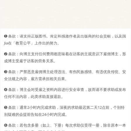
➊️ 条款：请支持正版图书。肯定和感激作者及出版商的社会贡献，以及国
Jia在「教育公平」上作出的努力。
➋️️ 条款：向博主支付任何费用都意味着在访客的主观意识下雇佣博主，形
成博主受雇于访客的劳务关系。
➌ 条款：严禁恶意雇佣博主处理违法、有伤民族感情、有违优良传统、安
全法规之内容，雇方需承担相关后果。
➍ 条款：博主会对受雇之资料内容进行安全审查，故而请不要求助或发布
任何不法内容，此类求助直接退款。
➎ 条款：通常2小时内完成求助，深夜的求助最迟第二天12点前，个别特
别疑难的会提前告知在24小时内完成。
➏ 条款：若包含多册（如上、下册）每次求助仅受理一册，除非原本一本