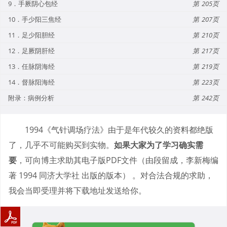
9．手厥阴心包经
205
10．手少阳三焦经
207
11．足少阳胆经
210
12．足厥阴肝经
217
13．任脉阴海经
219
14．督脉阳海经
223
附录：病例分析
242
1994《气针调场疗法》由于是年代较久的资料都绝版
了，几乎不可能购买到实物。
如果大家为了学习确实需
要
，可向博主求助其电子版PDF文件（由段留成，李新梅编
著 1994 同济大学社 出版的版本） 。对合法合规的求助，
我会当即受理并将下载地址发送给你。