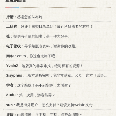
持清
：感谢您的法布施
工研狗
：好评！按照目录拿到了最近科研需要的材料！
张
：提供有价值的旧书，是一件大好事。
电子管收
：寻求绝版老资料，谢谢你的收藏。
南华
：emm，你这也太棒了吧
YvainZ
：这版真的非常难找，绝对稀有的资源！
Sisyphus
：..版本清晰完整，我非常满意。又及，这本《话语的真相》...
学者
：这个绝版了买不到实体，太感谢了
dudu
：第一次用，游客能弄？
sun
：我是海外用户，怎么支付？建议支持weixin支付
康康
：内容清晰、很平整、完整，点赞👍 感谢~