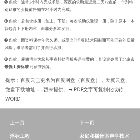
➎ 条款：通常2小时内完成求助，深夜的求助最迟第二天12点前，个别特
别疑难的会提前告知在24小时内完成。
➏ 条款：若包含多册（如上、下册）每次求助仅受理一册，除非原本一本
就包含上下册内容，而非分多本发行。
➐ 条款：因资料保存年代久远、或受当时印刷技术限制而可能导致的质量
风险，求助者需明了并自行承担。
➑ 条款：雇佣博主为您从事资料处理服务是收费的，其设定参照了北京市
最低工资标准
时薪来推算。
提示：百度云已更名为百度网盘（百度盘），天翼云盘、
微盘下载地址……暂未提供。
➥ PDF文字可复制化或转
WORD
上一页
下一页
浮标工程
家庭和播音室声学技术