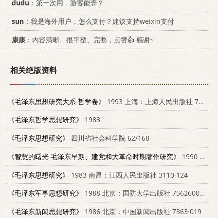
dudu
：第一次用，游客能弄？
sun
：我是海外用户，怎么支付？建议支持weixin支付
康康
：内容清晰、很平整、完整，点赞👍 感谢~
相关绝版资料
《毛泽东思想研究大系 哲学卷》
1993 上海：上海人民出版社 7208016488
《毛泽东哲学思想研究》
1983
《毛泽东思想研究》
四川省社会科学院 62/168
《智慧的曙光 毛泽东早期、建党和大革命时期著作研究》
1990 西安：陕西人民出版社 7224010383
《毛泽东思想研究》
1983 南昌：江西人民出版社 3110·124
《毛泽东军事思想研究》
1988 北京：国防大学出版社 7562600392
《毛泽东新闻思想研究》
1986 北京：中国新闻出版社 7363·019