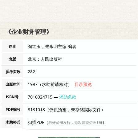
《企业财务管理》
阎红玉，朱永明主编 编者
作者
北京：人民出版社
出版
282
参考页数
1997（求助前请核对）
目录预览
出版时间
7010024715 —
求助条款
ISBN号
8131018（仅供预览，未存储实际文件）
PDF编号
扫描PDF（
）
求助格式
若分多册发行，每次仅能受理1册