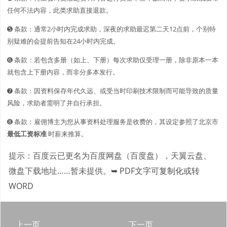
任何不法内容，此类求助直接退款。
➎ 条款：通常2小时内完成求助，深夜的求助最迟第二天12点前，个别特
别疑难的会提前告知在24小时内完成。
➏ 条款：若包含多册（如上、下册）每次求助仅受理一册，除非原本一本
就包含上下册内容，而非分多本发行。
➐ 条款：因资料保存年代久远、或受当时印刷技术限制而可能导致的质量
风险，求助者需明了并自行承担。
➑ 条款：雇佣博主为您从事资料处理服务是收费的，其设定参照了北京市
最低工资标准
时薪来推算。
提示：百度云已更名为百度网盘（百度盘），天翼云盘、
微盘下载地址……暂未提供。
➥ PDF文字可复制化或转
WORD
上一页
下一页