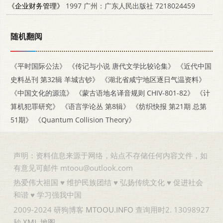
《企业财务管理》
1997 广州：广东人民出版社 7218024459
随机翻阅
《平时国际公法》
《传记与小说 唐代文学比较论集》
《近代中国
史料丛刊 第32辑 羊城古钞》
《湖北省咸宁地区逐日气温资料》
《中国文化的源流》
《蒙古语地名译音规则 CHIV-801-82》
《计
算机犯罪研究》
《语言学论丛 第8辑》
《纺织快报 第21期 总第
51期》
《Quantum Collision Theory》
声明：资料信息来源于网络，站点不存储任何内容文件，如
有意见可邮件 mtoou@outlook.com
热爱伟大祖国 ♥ 维护民族团结 ♥ 弘扬传统文化 ♥ 促进社会
和谐 ♥ 学习强我中国
2009-2024 研狗博客
MTOOU.INFO
查询用时2. 13098927
秒
XML
地图