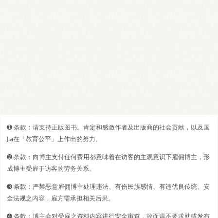
➊️ 条款：请支持正版图书。肯定和感激作者及出版商的社会贡献，以及国
Jia在「教育公平」上作出的努力。
➋️️ 条款：向博主支付任何费用都意味着在访客的主观意识下雇佣博主，形
成博主受雇于访客的劳务关系。
➌ 条款：严禁恶意雇佣博主处理违法、有伤民族感情、有违优良传统、安
全法规之内容，雇方需承担相关后果。
➍ 条款：博主会对受雇之资料内容进行安全审查，故而请不要求助或发布