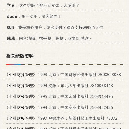
学者
：这个绝版了买不到实体，太感谢了
dudu
：第一次用，游客能弄？
sun
：我是海外用户，怎么支付？建议支持weixin支付
康康
：内容清晰、很平整、完整，点赞👍 感谢~
相关绝版资料
《企业财务管理》
1993 北京：中国财政经济出版社 7500523068
《企业财务管理》
1994 沈阳：东北大学出版社 781006844X
《企业财务管理》
1995 北京：中国金融出版社 7504914495
《企业财务管理》
1994 北京：中国商业出版社 7504422436
《企业财务管理》
1997 乌鲁木齐：新疆科技卫生出版社 7537214603
《企业财务管理》
1997 成都：西南财经大学出版社 7810552570