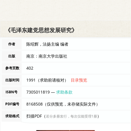
《毛泽东建党思想发展研究》
陈绍辉，法扬主编 编者
作者
南京：南京大学出版社
出版
402
参考页数
1991（求助前请核对）
目录预览
出版时间
7305011819 —
求助条款
ISBN号
8168508（仅供预览，未存储实际文件）
PDF编号
扫描PDF（
）
求助格式
若分多册发行，每次仅能受理1册