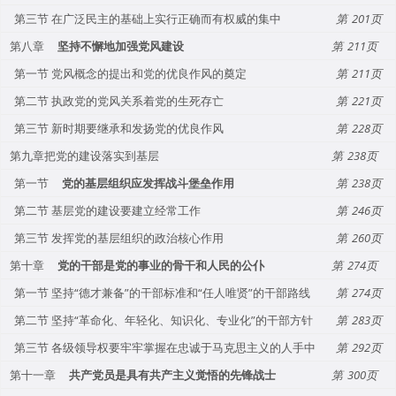
第三节 在广泛民主的基础上实行正确而有权威的集中
201
第八章
坚持不懈地加强党风建设
211
第一节 党风概念的提出和党的优良作风的奠定
211
第二节 执政党的党风关系着党的生死存亡
221
第三节 新时期要继承和发扬党的优良作风
228
第九章把党的建设落实到基层
238
第一节
党的基层组织应发挥战斗堡垒作用
238
第二节 基层党的建设要建立经常工作
246
第三节 发挥党的基层组织的政治核心作用
260
第十章
党的干部是党的事业的骨干和人民的公仆
274
第一节 坚持“德才兼备”的干部标准和“任人唯贤”的干部路线
274
第二节 坚持“革命化、年轻化、知识化、专业化”的干部方针
283
第三节 各级领导权要牢牢掌握在忠诚于马克思主义的人手中
292
第十一章
共产党员是具有共产主义觉悟的先锋战士
300