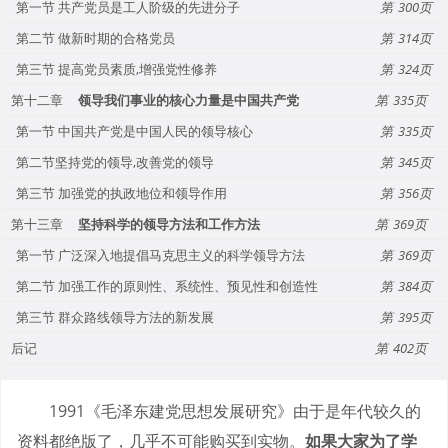
第一节 共产党员是工人阶级的先进分子
300
第二节 做新时期的合格党员
314
第三节 提高党员素质,增强党性修养
324
第十二章
领导我们事业的核心力量是中国共产党
335
第一节 中国共产党是中国人民的领导核心
335
第二节坚持党的领导,改善党的领导
345
第三节 加强党的执政地位和领导作用
356
第十三章
坚持科学的领导方法和工作方法
369
第一节 广泛深入地提倡马克思主义的科学领导方法
369
第二节 加强工作的原则性、系统性、预见性和创造性
384
第三节 群众路线领导方法的新发展
395
后记
402
1991《毛泽东建党思想发展研究》由于是年代较久的
资料都绝版了，几乎不可能购买到实物。
如果大家为了学