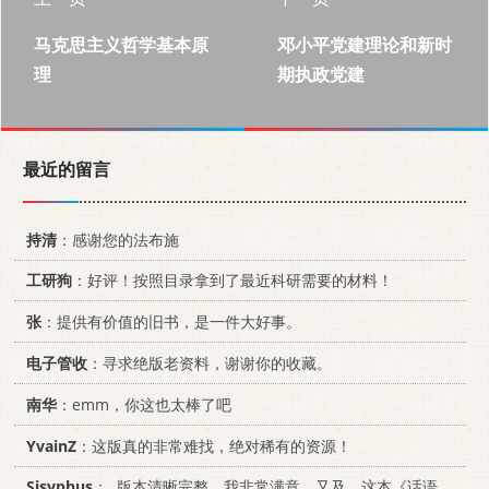
马克思主义哲学基本原
邓小平党建理论和新时
理
期执政党建
最近的留言
持清
：感谢您的法布施
工研狗
：好评！按照目录拿到了最近科研需要的材料！
张
：提供有价值的旧书，是一件大好事。
电子管收
：寻求绝版老资料，谢谢你的收藏。
南华
：emm，你这也太棒了吧
YvainZ
：这版真的非常难找，绝对稀有的资源！
Sisyphus
：..版本清晰完整，我非常满意。又及，这本《话语的真相》...