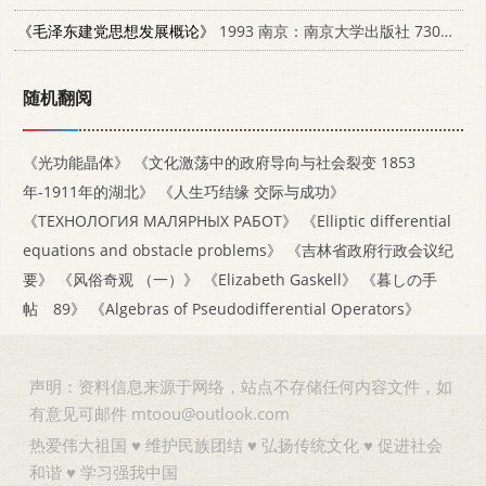
《毛泽东建党思想发展概论》
1993 南京：南京大学出版社 7305011819
随机翻阅
《光功能晶体》
《文化激荡中的政府导向与社会裂变 1853
年-1911年的湖北》
《人生巧结缘 交际与成功》
《ТЕХНОЛОГИЯ МАЛЯРНЫХ РАБОТ》
《Elliptic differential
equations and obstacle problems》
《吉林省政府行政会议纪
要》
《风俗奇观 （一）》
《Elizabeth Gaskell》
《暮しの手
帖 89》
《Algebras of Pseudodifferential Operators》
声明：资料信息来源于网络，站点不存储任何内容文件，如
有意见可邮件 mtoou@outlook.com
热爱伟大祖国 ♥ 维护民族团结 ♥ 弘扬传统文化 ♥ 促进社会
和谐 ♥ 学习强我中国