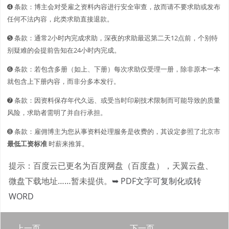
➍ 条款：博主会对受雇之资料内容进行安全审查，故而请不要求助或发布
任何不法内容，此类求助直接退款。
➎ 条款：通常2小时内完成求助，深夜的求助最迟第二天12点前，个别特
别疑难的会提前告知在24小时内完成。
➏ 条款：若包含多册（如上、下册）每次求助仅受理一册，除非原本一本
就包含上下册内容，而非分多本发行。
➐ 条款：因资料保存年代久远、或受当时印刷技术限制而可能导致的质量
风险，求助者需明了并自行承担。
➑ 条款：雇佣博主为您从事资料处理服务是收费的，其设定参照了北京市
最低工资标准
时薪来推算。
提示：百度云已更名为百度网盘（百度盘），天翼云盘、
微盘下载地址……暂未提供。
➥ PDF文字可复制化或转
WORD
上一页
下一页