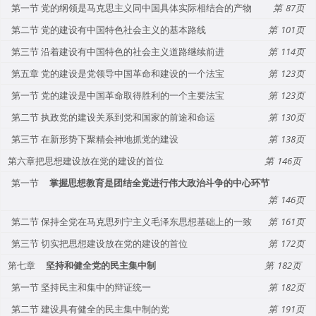
第一节 党的纲领是马克思主义同中国具体实际相结合的产物
87
第二节 党的建设有中国特色社会主义的基本路线
101
第三节 沿着建设有中国特色的社会主义道路继续前进
114
第五章 党的建设是党领导中国革命和建设的一个法宝
123
第一节 党的建设是中国革命取得胜利的一个主要法宝
123
第二节 执政党的建设关系到党和国家的前途和命运
130
第三节 在新形势下聚精会神地抓党的建设
138
第六章把思想建设放在党的建设的首位
146
第一节
掌握思想教育是团结全党进行伟大政治斗争的中心环节
146
第二节 保持全党在马克思列宁主义毛泽东思想基础上的一致
161
第三节 切实把思想建设放在党的建设的首位
172
第七章
坚持和健全党的民主集中制
182
第一节 坚持民主和集中的辩证统一
182
第二节 建设具有健全的民主集中制的党
191