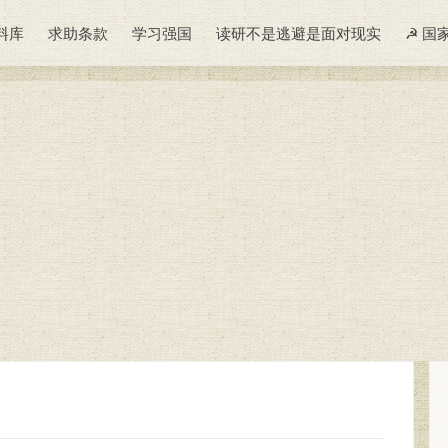
料库
求助条款
学习强国
读研不是逃避是面对现实
☭ 国