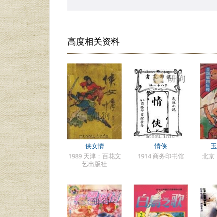
高度相关资料
侠女情
情侠
玉
1989 天津：百花文
1914 商务印书馆
北京
艺出版社