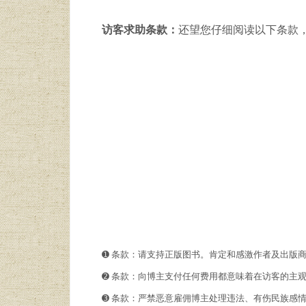
访客求助条款：
还望您仔细阅读以下条款
➊️ 条款：请支持正版图书。肯定和感激作者及出版
➋️️ 条款：向博主支付任何费用都意味着在访客的
➌ 条款：严禁恶意雇佣博主处理违法、有伤民族感