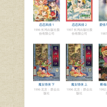
恋恋风情 1
恋恋风情 2
爱情
1996 长鸿出版社股
1997 长鸿出版社股
份有限公司
份有限公司
19
魔女情侠 下
魔女情侠 上
断魂
1996 北京：群众出
1996 北京：群众出
199
版社
版社