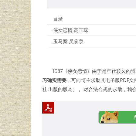
目录
侠女恋情 高玉琮
玉马案 吴俊泉
1987《侠女恋情》由于是年代较久的
习确实需要
，可向博主求助其电子版PDF文
社 出版的版本） 。对合法合规的求助，我