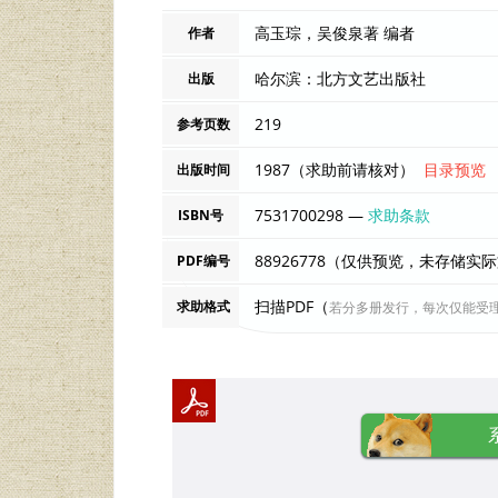
高玉琮，吴俊泉著 编者
作者
哈尔滨：北方文艺出版社
出版
219
参考页数
1987（求助前请核对）
目录预览
出版时间
7531700298 —
求助条款
ISBN号
88926778（仅供预览，未存储实
PDF编号
扫描PDF（
求助格式
若分多册发行，每次仅能受