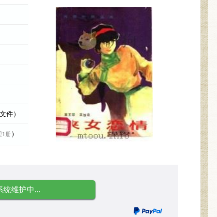
际文件）
）
理1册
系统维护中...