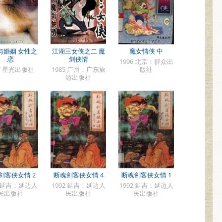
与婚姻 女性之
江湖三女侠之二 魔
魔女情侠 中
恋
剑侠情
1996 北京：群众出
87 星光出版社
1985 广州：广东旅
版社
游出版社
剑客侠女情 2
断魂剑客侠女情 4
断魂剑客侠女情 1
2 延吉：延边人
1992 延吉：延边人
1992 延吉：延边人
民出版社
民出版社
民出版社