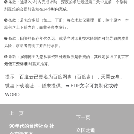
➎ 条款：通常2小时内完成求助，深夜的求助最迟第二天12点前，个别特
别疑难的会提前告知在24小时内完成。
➏ 条款：若包含多册（如上、下册）每次求助仅受理一册，除非原本一本
就包含上下册内容，而非分多本发行。
➐ 条款：因资料保存年代久远、或受当时印刷技术限制而可能导致的质量
风险，求助者需明了并自行承担。
➑ 条款：雇佣博主为您从事资料处理服务是收费的，其设定参照了北京市
最低工资标准
时薪来推算。
提示：百度云已更名为百度网盘（百度盘），天翼云盘、
微盘下载地址……暂未提供。
➥ PDF文字可复制化或转
WORD
上一页
下一页
90年代的台湾社会 社
立国之道
会变迁基本