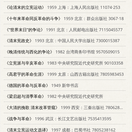
《论清末的立宪运动》
1959 上海：上海人民出版社 11074·253
《十年来革命同反革命的斗争》
1959 北京：群众出版社 3067·18
《“世界末日”的争论》
1991 北京：人民邮电出版社 7115045577
《清末宪政史》
1993 北京：中国人民大学出版社 7300015387
《晚清传统与西化的争论》
1982 台湾商务印书馆 9570509015
《立宪派与辛亥革命》
1983 中央研究院近代史研究所 90103358
《高君宇的革命生涯》
1999 太原：山西古籍出版社 7805983453
《德国的革命与反革命》
1949 新华书店
《梁启超与清季革命》
1982 中央研究院近代史研究所
《大清的挽歌 清末改革管窥》
1999 西安：三秦出版社 780628348X
《战争与革命》
1996 武汉：长江文艺出版社 7535413595
《清末立宪运动文选译》
1997 成都：巴蜀书社 7805238162