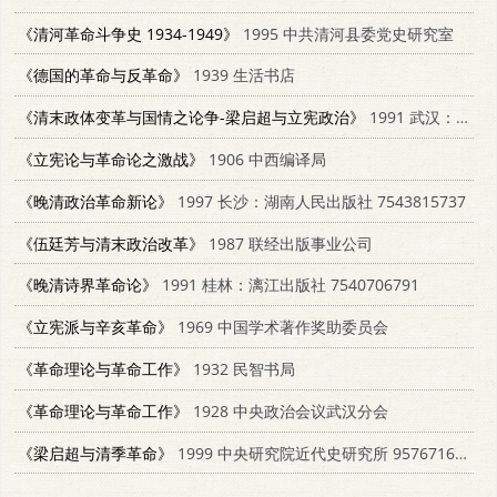
《清河革命斗争史 1934-1949》
1995 中共清河县委党史研究室
《德国的革命与反革命》
1939 生活书店
《清末政体变革与国情之论争-梁启超与立宪政治》
1991 武汉：华中师范大学出版社 7562206708
《立宪论与革命论之激战》
1906 中西编译局
《晚清政治革命新论》
1997 长沙：湖南人民出版社 7543815737
《伍廷芳与清末政治改革》
1987 联经出版事业公司
《晚清诗界革命论》
1991 桂林：漓江出版社 7540706791
《立宪派与辛亥革命》
1969 中国学术著作奖助委员会
《革命理论与革命工作》
1932 民智书局
《革命理论与革命工作》
1928 中央政治会议武汉分会
《梁启超与清季革命》
1999 中央研究院近代史研究所 9576716489