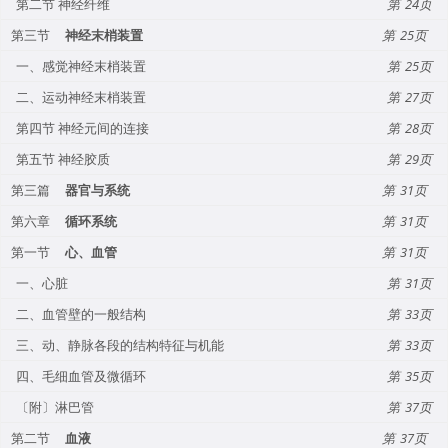
第二节 神经纤维
24
第三节
神经末梢装置
25
一、感觉神经末梢装置
25
二、运动神经末梢装置
27
第四节 神经元间的连接
28
第五节 神经胶质
29
第三篇
器官与系统
31
第六章
循环系统
31
第一节
心、血管
31
一、心脏
31
二、血管壁的一般结构
33
三、动、静脉各段的结构特征与机能
33
四、毛细血管及微循环
35
〔附〕淋巴管
37
第二节
血液
37