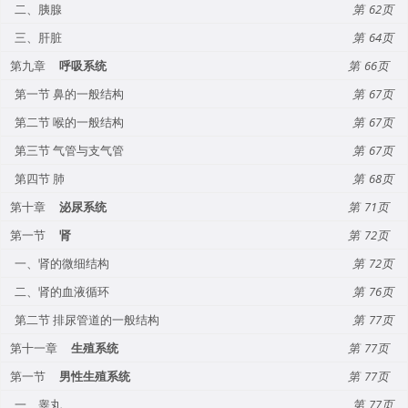
二、胰腺
62
三、肝脏
64
第九章
呼吸系统
66
第一节 鼻的一般结构
67
第二节 喉的一般结构
67
第三节 气管与支气管
67
第四节 肺
68
第十章
泌尿系统
71
第一节
肾
72
一、肾的微细结构
72
二、肾的血液循环
76
第二节 排尿管道的一般结构
77
第十一章
生殖系统
77
第一节
男性生殖系统
77
一、睾丸
77