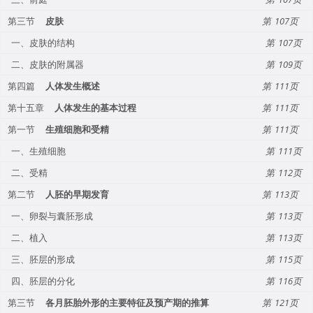
第三节
皮肤
107
一、皮肤的结构
107
二、皮肤的附属器
109
第四篇
人体发生概述
111
第十五章
人体发生的基本过程
111
第一节
生殖细胞和受精
111
一、生殖细胞
111
二、受精
112
第二节
人胚的早期发育
113
一、卵裂与囊胚形成
113
二、植入
113
三、胚层的形成
115
四、胚层的分化
116
第三节
各月胚胎外形的主要特征及预产期的推算
121