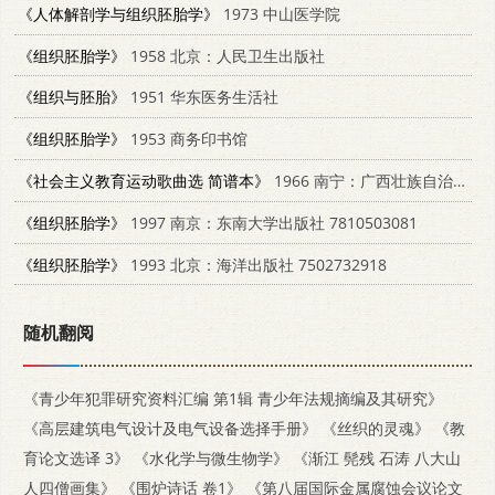
《人体解剖学与组织胚胎学》
1973 中山医学院
《组织胚胎学》
1958 北京：人民卫生出版社
《组织与胚胎》
1951 华东医务生活社
《组织胚胎学》
1953 商务印书馆
《社会主义教育运动歌曲选 简谱本》
1966 南宁：广西壮族自治区人民出版社
《组织胚胎学》
1997 南京：东南大学出版社 7810503081
《组织胚胎学》
1993 北京：海洋出版社 7502732918
随机翻阅
《青少年犯罪研究资料汇编 第1辑 青少年法规摘编及其研究》
《高层建筑电气设计及电气设备选择手册》
《丝织的灵魂》
《教
育论文选译 3》
《水化学与微生物学》
《渐江 髡残 石涛 八大山
人四僧画集》
《围炉诗话 卷1》
《第八届国际金属腐蚀会议论文