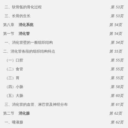
二、软骨骺的骨化过程
53
三、长骨的生长
53
第八章
消化系统
54
第一节
消化管
54
一、消化管壁的一般组织结构
54
二、消化管各段的组织结构特点
55
（一）口腔
55
（二）食管
55
（三）胃
55
（四）小肠
58
（五）大肠
60
三、消化管的血管、淋巴管及神经分布
61
第二节
消化腺
62
一、唾液腺
62