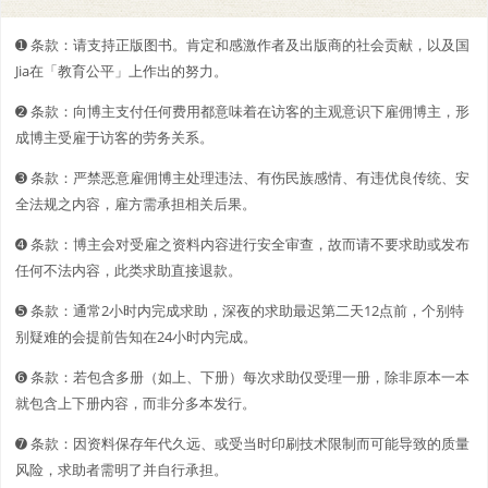
➊️ 条款：请支持正版图书。肯定和感激作者及出版商的社会贡献，以及国
Jia在「教育公平」上作出的努力。
➋️️ 条款：向博主支付任何费用都意味着在访客的主观意识下雇佣博主，形
成博主受雇于访客的劳务关系。
➌ 条款：严禁恶意雇佣博主处理违法、有伤民族感情、有违优良传统、安
全法规之内容，雇方需承担相关后果。
➍ 条款：博主会对受雇之资料内容进行安全审查，故而请不要求助或发布
任何不法内容，此类求助直接退款。
➎ 条款：通常2小时内完成求助，深夜的求助最迟第二天12点前，个别特
别疑难的会提前告知在24小时内完成。
➏ 条款：若包含多册（如上、下册）每次求助仅受理一册，除非原本一本
就包含上下册内容，而非分多本发行。
➐ 条款：因资料保存年代久远、或受当时印刷技术限制而可能导致的质量
风险，求助者需明了并自行承担。