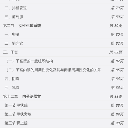
二、排精管道
79
三、前列腺
80
第二节
女性生殖系统
80
一、卵巢
80
二、输卵管
82
三、子宫
82
（一）子宫壁的一般组织结构
82
（二）子宫内膜的周期性变化及其与卵巢周期性变化的关系
85
四、阴道
86
五、乳腺
86
第十二章
内分泌器官
88
第一节 甲状腺
88
第二节 甲状旁腺
89
第三节 肾上腺
90