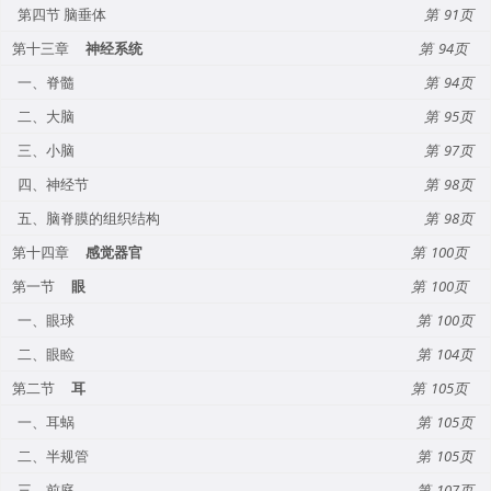
第四节 脑垂体
91
第十三章
神经系统
94
一、脊髓
94
二、大脑
95
三、小脑
97
四、神经节
98
五、脑脊膜的组织结构
98
第十四章
感觉器官
100
第一节
眼
100
一、眼球
100
二、眼睑
104
第二节
耳
105
一、耳蜗
105
二、半规管
105
三、前庭
107