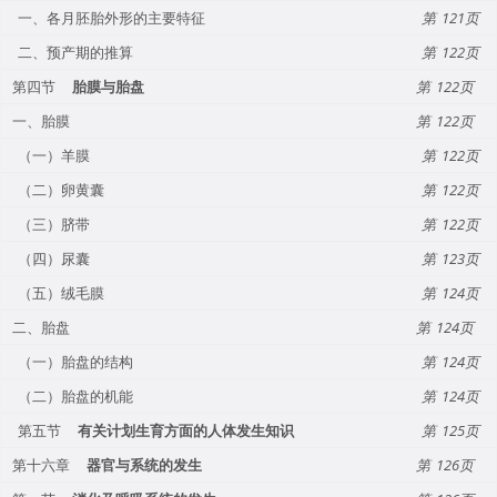
一、各月胚胎外形的主要特征
121
二、预产期的推算
122
第四节
胎膜与胎盘
122
一、胎膜
122
（一）羊膜
122
（二）卵黄囊
122
（三）脐带
122
（四）尿囊
123
（五）绒毛膜
124
二、胎盘
124
（一）胎盘的结构
124
（二）胎盘的机能
124
第五节
有关计划生育方面的人体发生知识
125
第十六章
器官与系统的发生
126