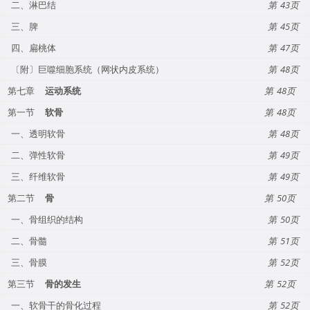
二、淋巴结
43
三、脾
45
四、扁桃体
47
〔附〕巨噬细胞系统（网状内皮系统）
48
第七章
运动系统
48
第一节
软骨
48
一、透明软骨
48
二、弹性软骨
49
三、纤维软骨
49
第二节
骨
50
一、骨组织的结构
50
二、骨髓
51
三、骨膜
52
第三节
骨的发生
52
一、软骨干的骨化过程
52