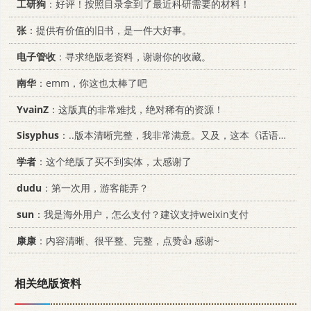
工研狗
：好评！按照目录拿到了最近科研需要的材料！
张
：提供有价值的旧书，是一件大好事。
电子管收
：寻求绝版老资料，谢谢你的收藏。
南华
：emm，你这也太棒了吧
YvainZ
：这版真的非常难找，绝对稀有的资源！
Sisyphus
：..版本清晰完整，我非常满意。又及，这本《话语的真相》...
学者
：这个绝版了买不到实体，太感谢了
dudu
：第一次用，游客能弄？
sun
：我是海外用户，怎么支付？建议支持weixin支付
康康
：内容清晰、很平整、完整，点赞👍 感谢~
相关绝版资料