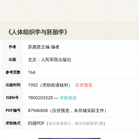
《人体组织学与胚胎学》
苏惠慈主编 编者
作者
北京：人民军医出版社
出版
164
参考页数
1992（求助前请核对）
目录预览
出版时间
7800203328 —
求助条款
ISBN号
87946808（仅供预览，未存储实际文件）
PDF编号
扫描PDF（
）
求助格式
若分多册发行，每次仅能受理1册