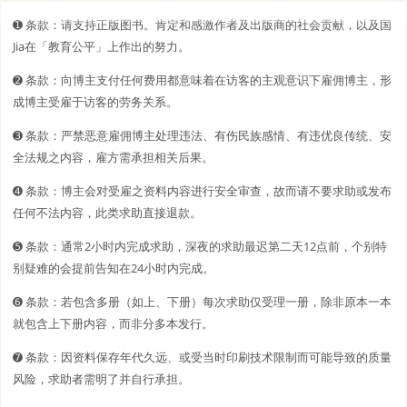
➊️ 条款：请支持正版图书。肯定和感激作者及出版商的社会贡献，以及国
Jia在「教育公平」上作出的努力。
➋️️ 条款：向博主支付任何费用都意味着在访客的主观意识下雇佣博主，形
成博主受雇于访客的劳务关系。
➌ 条款：严禁恶意雇佣博主处理违法、有伤民族感情、有违优良传统、安
全法规之内容，雇方需承担相关后果。
➍ 条款：博主会对受雇之资料内容进行安全审查，故而请不要求助或发布
任何不法内容，此类求助直接退款。
➎ 条款：通常2小时内完成求助，深夜的求助最迟第二天12点前，个别特
别疑难的会提前告知在24小时内完成。
➏ 条款：若包含多册（如上、下册）每次求助仅受理一册，除非原本一本
就包含上下册内容，而非分多本发行。
➐ 条款：因资料保存年代久远、或受当时印刷技术限制而可能导致的质量
风险，求助者需明了并自行承担。