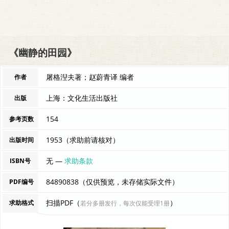
《幽静的田园》
屠格湼夫著；赵蔚青译 编者
作者
上海：文化生活出版社
出版
154
参考页数
1953（求助前请核对）
出版时间
无 —
求助条款
ISBN号
84890838（仅供预览，未存储实际文件）
PDF编号
扫描PDF（
）
求助格式
若分多册发行，每次仅能受理1册