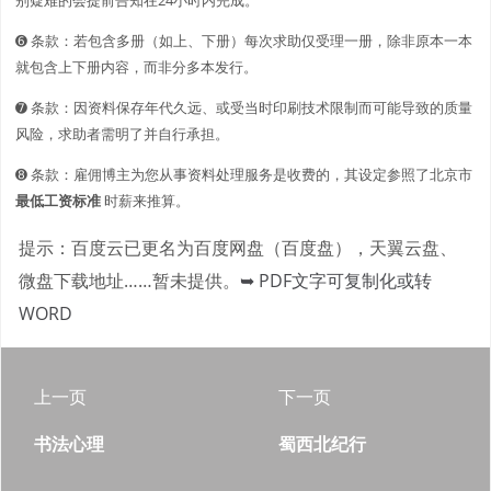
➏ 条款：若包含多册（如上、下册）每次求助仅受理一册，除非原本一本
就包含上下册内容，而非分多本发行。
➐ 条款：因资料保存年代久远、或受当时印刷技术限制而可能导致的质量
风险，求助者需明了并自行承担。
➑ 条款：雇佣博主为您从事资料处理服务是收费的，其设定参照了北京市
最低工资标准
时薪来推算。
提示：百度云已更名为百度网盘（百度盘），天翼云盘、
微盘下载地址……暂未提供。
➥ PDF文字可复制化或转
WORD
上一页
下一页
书法心理
蜀西北纪行