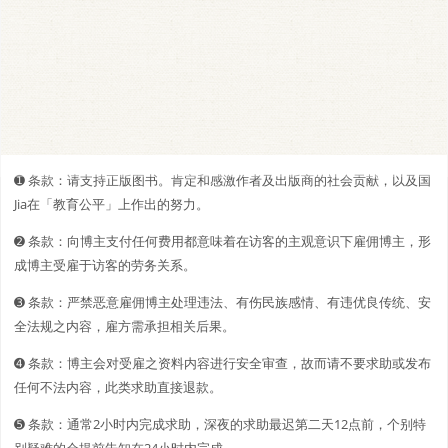
➊️ 条款：请支持正版图书。肯定和感激作者及出版商的社会贡献，以及国
Jia在「教育公平」上作出的努力。
➋️️ 条款：向博主支付任何费用都意味着在访客的主观意识下雇佣博主，形
成博主受雇于访客的劳务关系。
➌ 条款：严禁恶意雇佣博主处理违法、有伤民族感情、有违优良传统、安
全法规之内容，雇方需承担相关后果。
➍ 条款：博主会对受雇之资料内容进行安全审查，故而请不要求助或发布
任何不法内容，此类求助直接退款。
➎ 条款：通常2小时内完成求助，深夜的求助最迟第二天12点前，个别特
别疑难的会提前告知在24小时内完成。