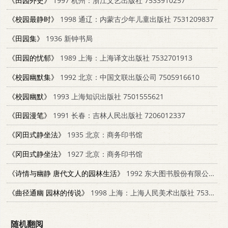
《田园外史》
1997 杭州：浙江文艺出版社 7533910257
《校园最静时》
1998 通辽：内蒙古少年儿童出版社 7531209837
《田园集》
1936 新钟书局
《田园的忧郁》
1989 上海：上海译文出版社 7532701913
《校园幽默集》
1992 北京：中国文联出版公司 7505916610
《校园幽默》
1993 上海知识出版社 7501555621
《田园漫笔》
1991 长春：吉林人民出版社 7206012337
《冈田式静坐法》
1935 北京：商务印书馆
《冈田式静坐法》
1927 北京：商务印书馆
《诗情与幽静 唐代文人的园林生活》
1992 东大图书股份有限公司 9571912816
《曲径通幽 园林的传说》
1998 上海：上海人民美术出版社 753222001X
随机翻阅