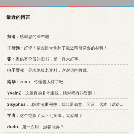
最近的留言
持清
：感谢您的法布施
工研狗
：好评！按照目录拿到了最近科研需要的材料！
张
：提供有价值的旧书，是一件大好事。
电子管收
：寻求绝版老资料，谢谢你的收藏。
南华
：emm，你这也太棒了吧
YvainZ
：这版真的非常难找，绝对稀有的资源！
Sisyphus
：..版本清晰完整，我非常满意。又及，这本《话语的真相》...
学者
：这个绝版了买不到实体，太感谢了
dudu
：第一次用，游客能弄？