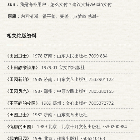
sun
：我是海外用户，怎么支付？建议支持weixin支付
康康
：内容清晰、很平整、完整，点赞👍 感谢~
相关绝版资料
《田园卫士》
1978 济南：山东人民出版社 7099·884
《上田静栄詩集》
1979.01 宝文館出版社
《田园新韵》
1989 济南：山东文艺出版社 7532901122
《田园风光》
1987 郑州：中原农民出版社 7805380155
《不平静的校园》
1989 郑州：文心出版社 7805372772
《田园卫士》
1982 济南：山东教育出版社
《忧郁的田园》
1989 北京：北京十月文艺出版社 7530200984
《我的田园》
1996 北京：作家出版社 7506310163