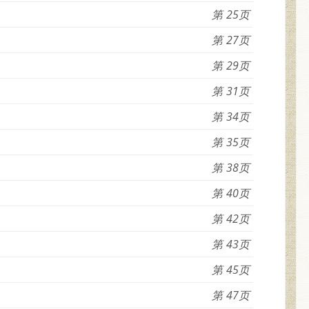
25
27
29
31
34
35
38
40
42
43
45
47