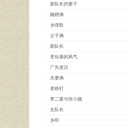
新队长的妻子
妯娌俩
乡俚歌
父子俩
新队长
变化着的风气
广先老汉
夫妻俩
老铁钉
李二婆与张小娥
女队长
乡邻