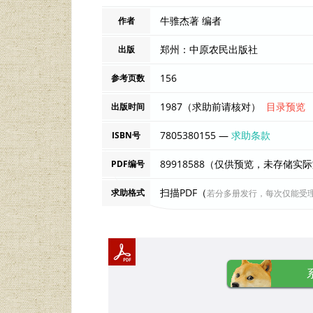
牛骓杰著 编者
作者
郑州：中原农民出版社
出版
156
参考页数
1987（求助前请核对）
目录预览
出版时间
7805380155 —
求助条款
ISBN号
89918588（仅供预览，未存储实
PDF编号
扫描PDF（
求助格式
若分多册发行，每次仅能受