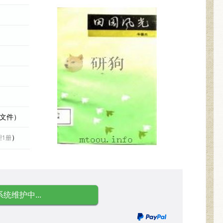
际文件）
）
理1册
系统维护中...