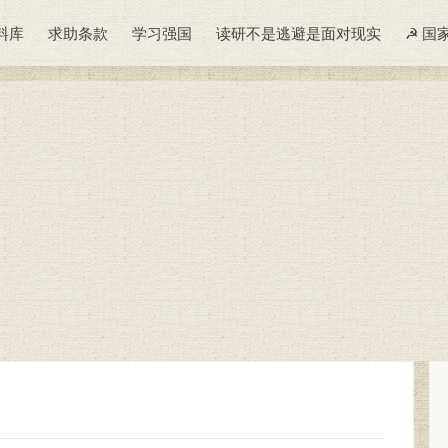
料库
求助条款
学习强国
读研不是逃避是面对现实
☭ 国