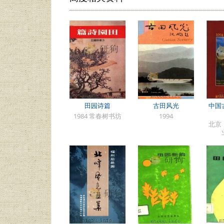
田园诗篇
古田风光
中国
1984 常春树书坊
1994
北京