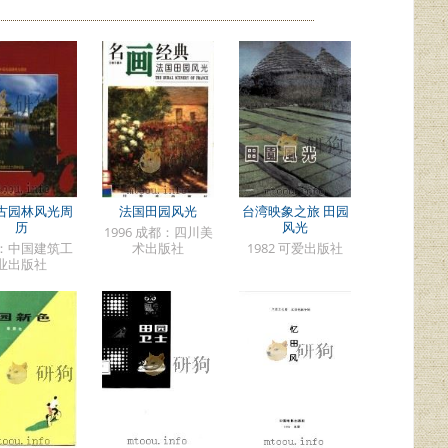
古园林风光周
法国田园风光
台湾映象之旅 田园
历
风光
1996 成都：四川美
：中国建筑工
术出版社
1982 可爱出版社
业出版社