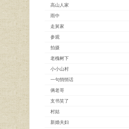
高山人家
雨中
走舅家
参观
拍摄
老槐树下
小小山村
一句悄悄话
俩老哥
支书笑了
村姑
新婚夫妇