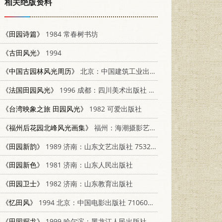
相关绝版资料
《田园诗篇》
1984 常春树书坊
《古田风光》
1994
《中国古园林风光周历》
北京：中国建筑工业出版社 115112·11631
《法国田园风光》
1996 成都：四川美术出版社 7541011886
《台湾映象之旅 田园风光》
1982 可爱出版社
《福州后花园北峰风光画集》
福州：海潮摄影艺术出版社 7805628076
《田园新韵》
1989 济南：山东文艺出版社 7532901122
《田园新色》
1981 济南：山东人民出版社
《田园卫士》
1982 济南：山东教育出版社
《忆田风》
1994 北京：中国电影出版社 710601012X
《田园探戈》
1999 哈尔滨：黑龙江人民出版社 7207042191