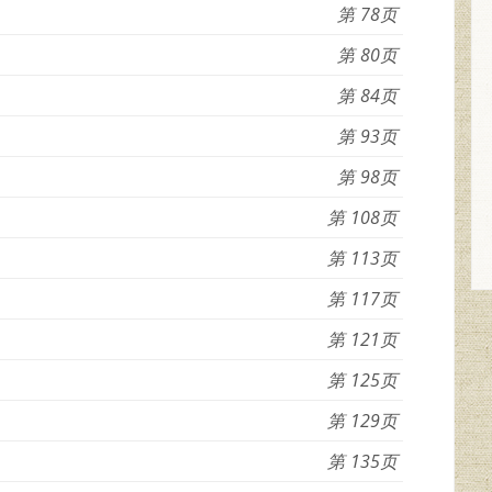
78
80
84
93
98
108
113
117
121
125
129
135