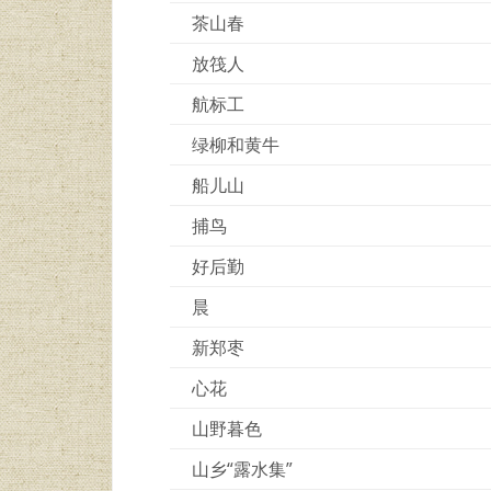
茶山春
放筏人
航标工
绿柳和黄牛
船儿山
捕鸟
好后勤
晨
新郑枣
心花
山野暮色
山乡“露水集”