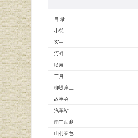
目 录
小憩
雾中
河畔
喷泉
三月
柳堤岸上
故事会
汽车站上
雨中泅渡
山村春色