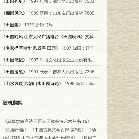
《田园外史》
1997 杭州：浙江文艺出版社 7533910257
《榴园风光》
1989 济南：山东友谊出版社 7805511888
《田园集》
1936 新钟书局
《田园晚风 山东人民广播电台《田园晚风》文稿辑》
1996 济南：山东画
《名家描写精华 风景卷·田园》
1997 沈阳：辽宁大学出版社 7561034687
《田园笔记》
1997 时报文化出版企业股份有限公司 9571324345
《田园漫笔》
1991 长春：吉林人民出版社 7206012337
《山水风度 六朝山水田园诗论》
1998 南京：南京出版社 7806143904
随机翻阅
《真草隶篆唐诗三百首四体书法艺术丛书 16》
《动物乐园》
《中国古典文学百部 第8卷》
《动
物与环境 中学地理课本中的动物漫谈》
《机械工