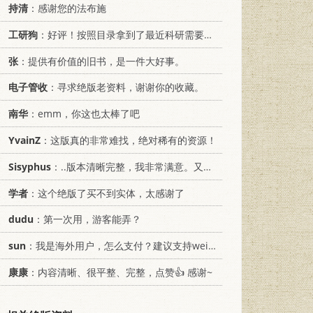
持清
：感谢您的法布施
工研狗
：好评！按照目录拿到了最近科研需要的材料！
张
：提供有价值的旧书，是一件大好事。
电子管收
：寻求绝版老资料，谢谢你的收藏。
南华
：emm，你这也太棒了吧
YvainZ
：这版真的非常难找，绝对稀有的资源！
Sisyphus
：..版本清晰完整，我非常满意。又及，这本《话语的真相》...
学者
：这个绝版了买不到实体，太感谢了
dudu
：第一次用，游客能弄？
sun
：我是海外用户，怎么支付？建议支持weixin支付
康康
：内容清晰、很平整、完整，点赞👍 感谢~