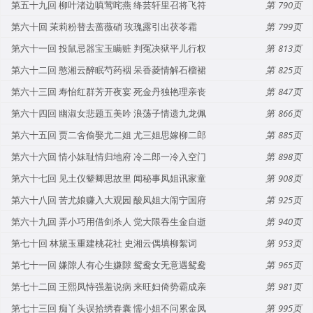
第五十九回 柳叶渚边嗔莺咤燕 绛芸轩里召将飞符
790
第六十回 茉莉粉替去蔷薇硝 玫瑰露引出茯苓霜
799
第六十一回 投鼠忌器宝玉瞒赃 判冤决狱平儿行权
813
第六十二回 憨湘云醉眠芍药裀 呆香菱情解石榴裙
825
第六十三回 寿怡红群芳开夜宴 死金丹独艳理亲丧
847
第六十四回 幽淑女悲题五美吟 浪荡子情遗九龙佩
866
第六十五回 贾二舍偷娶尤二姐 尤三姐思嫁柳二郎
885
第六十六回 情小妹耻情归地府 冷二郎一冷入空门
898
第六十七回 见土仪颦卿思故里 闻秘事凤姐讯家童
908
第六十八回 苦尤娘赚入大观园 酸凤姐大闹宁国府
925
第六十九回 弄小巧用借剑杀人 觉大限吞生金自逝
940
第七十回 林黛玉重建桃花社 史湘云偶填柳絮词
953
第七十一回 嫌隙人有心生嫌隙 鸳鸯女无意遇鸳鸯
965
第七十二回 王熙凤恃强羞说病 来旺妇倚势霸成亲
981
第七十三回 痴丫头误拾绣春囊 懦小姐不问累金凤
995