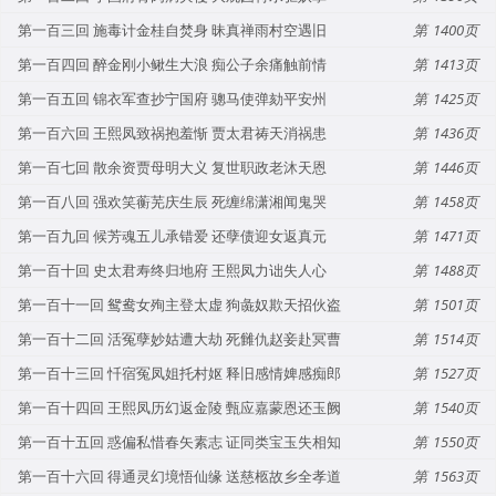
第一百三回 施毒计金桂自焚身 昧真禅雨村空遇旧
1400
第一百四回 醉金刚小鳅生大浪 痴公子余痛触前情
1413
第一百五回 锦衣军查抄宁国府 骢马使弹劾平安州
1425
第一百六回 王熙凤致祸抱羞惭 贾太君祷天消祸患
1436
第一百七回 散余资贾母明大义 复世职政老沐天恩
1446
第一百八回 强欢笑蘅芜庆生辰 死缠绵潇湘闻鬼哭
1458
第一百九回 候芳魂五儿承错爱 还孽债迎女返真元
1471
第一百十回 史太君寿终归地府 王熙凤力诎失人心
1488
第一百十一回 鸳鸯女殉主登太虚 狗彘奴欺天招伙盗
1501
第一百十二回 活冤孽妙姑遭大劫 死雠仇赵妾赴冥曹
1514
第一百十三回 忏宿冤凤姐托村妪 释旧感情婢感痴郎
1527
第一百十四回 王熙凤历幻返金陵 甄应嘉蒙恩还玉阙
1540
第一百十五回 惑偏私惜春矢素志 证同类宝玉失相知
1550
第一百十六回 得通灵幻境悟仙缘 送慈柩故乡全孝道
1563