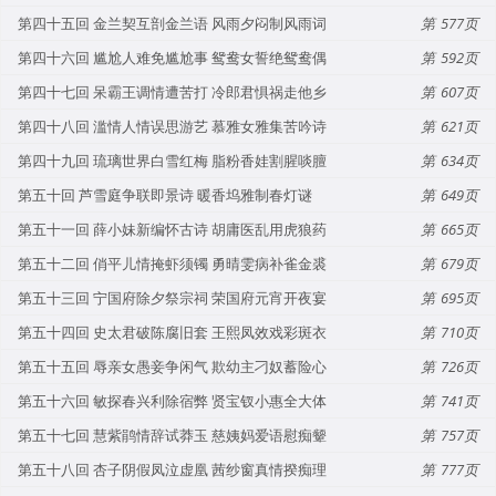
第四十五回 金兰契互剖金兰语 风雨夕闷制风雨词
577
第四十六回 尴尬人难免尴尬事 鸳鸯女誓绝鸳鸯偶
592
第四十七回 呆霸王调情遭苦打 冷郎君惧祸走他乡
607
第四十八回 滥情人情误思游艺 慕雅女雅集苦吟诗
621
第四十九回 琉璃世界白雪红梅 脂粉香娃割腥啖膻
634
第五十回 芦雪庭争联即景诗 暖香坞雅制春灯谜
649
第五十一回 薛小妹新编怀古诗 胡庸医乱用虎狼药
665
第五十二回 俏平儿情掩虾须镯 勇晴雯病补雀金裘
679
第五十三回 宁国府除夕祭宗祠 荣国府元宵开夜宴
695
第五十四回 史太君破陈腐旧套 王熙凤效戏彩斑衣
710
第五十五回 辱亲女愚妾争闲气 欺幼主刁奴蓄险心
726
第五十六回 敏探春兴利除宿弊 贤宝钗小惠全大体
741
第五十七回 慧紫鹃情辞试莽玉 慈姨妈爱语慰痴颦
757
第五十八回 杏子阴假凤泣虚凰 茜纱窗真情揆痴理
777