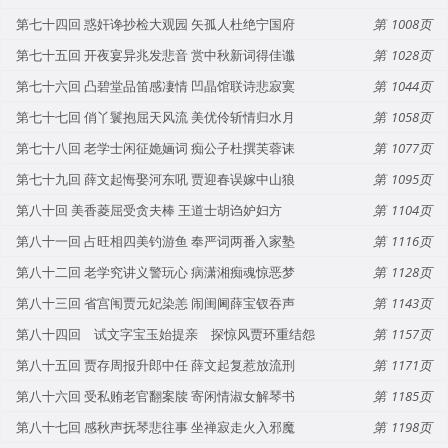
第七十四回 惑奸谗抄检大观园 矢孤人杜绝宁国府
1008
第七十五回 开夜宴异兆发悲音 赏中秋新词得佳谶
1028
第七十六回 凸碧堂品笛感凄情 凹晶馆联诗悲寂寞
1044
第七十七回 俏丫鬟抱屈天风流 美优伶斩情归水月
1058
第七十八回 老学士闲征姽婳词 痴公子杜撰芙蓉诔
1077
第七十九回 薛文起悔娶河东吼 贾迎春误嫁中山狼
1095
第八十回 美香菱屈受贪夫棒 王道士胡诌妒妇方
1104
第八十一回 占旺相四美钓游鱼 奉严词两番入家塾
1116
第八十二回 老学究讲义警玩心 病潇湘痴魂惊恶梦
1128
第八十三回 省宫闱贾元妃染恙 闹闺阃薛宝钗吞声
1143
第八十四回 试文字宝玉始提亲 探惊风贾环重结怨
1157
第八十五回 贾存周报升郎中任 薛文起复惹放流刑
1171
第八十六回 受私贿老官翻案牍 寄闲情淑女解琴书
1185
第八十七回 感秋声抚琴悲往事 坐禅寂走火入邪魔
1198