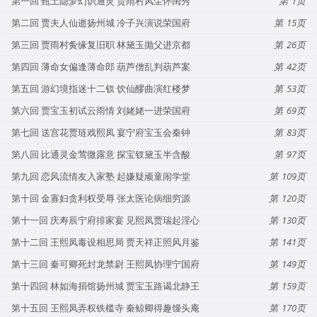
第一回 甄土隐梦幻识通灵 贾雨村风尘怀闺秀
1
第二回 贾夫人仙逝扬州城 冷子兴演说荣国府
15
第三回 贾雨村夤缘复旧职 林黛玉抛父进京都
26
第四回 薄命女偏逢薄命郎 葫芦僧乱判葫芦案
42
第五回 游幻境指迷十二钗 饮仙醪曲演红楼梦
53
第六回 贾宝玉初试云雨情 刘姥姥一进荣国府
69
第七回 送宫花贾琏戏熙凤 宴宁府宝玉会秦钟
83
第八回 比通灵金莺微露意 探宝钗黛玉半含酸
97
第九回 恋风流情友入家塾 起嫌疑顽童闹学堂
109
第十回 金寡妇贪利权受辱 张太医论病细穷源
120
第十一回 庆寿辰宁府排家宴 见熙凤贾瑞起淫心
130
第十二回 王熙凤毒设相思局 贾天祥正照风月鉴
141
第十三回 秦可卿死封龙禁尉 王熙凤协理宁国府
149
第十四回 林如海捐馆扬州城 贾宝玉路谒北静王
159
第十五回 王熙凤弄权铁槛寺 秦鲸卿得趣馒头庵
170