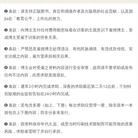
➊️ 条款：请支持正版图书。肯定和感激作者及出版商的社会贡献，以及国
Jia在「教育公平」上作出的努力。
➋️️ 条款：向博主支付任何费用都意味着在访客的主观意识下雇佣博主，形
成博主受雇于访客的劳务关系。
➌ 条款：严禁恶意雇佣博主处理违法、有伤民族感情、有违优良传统、安
全法规之内容，雇方需承担相关后果。
➍ 条款：博主会对受雇之资料内容进行安全审查，故而请不要求助或发布
任何不法内容，此类求助直接退款。
➎ 条款：通常2小时内完成求助，深夜的求助最迟第二天12点前，个别特
别疑难的会提前告知在24小时内完成。
➏ 条款：若包含多册（如上、下册）每次求助仅受理一册，除非原本一本
就包含上下册内容，而非分多本发行。
➐ 条款：因资料保存年代久远、或受当时印刷技术限制而可能导致的质量
风险，求助者需明了并自行承担。