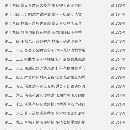
第十六回 贾元春才选凤藻宫 秦鲸卿夭逝黄泉路
180
第十七回 会芳园试才题对额 贾宝玉机敏动诸宾
194
第十八回 林黛玉误剪香囊袋 贾元春归省庆元宵
209
第十九回 情切切良宵花解语 意绵绵静日玉生香
226
第二十回 王熙凤正言弹妒意 林黛玉俏语谑娇音
243
第二十一回 贤袭人娇嗔箴宝玉 俏平儿软语救贾琏
253
第二十二回 听曲文宝玉悟禅机 制灯谜贾政悲谶语
264
第二十三回 西厢记妙词通戏语 牡丹亭艳曲警芳心
278
第二十四回 醉金刚轻财尚义侠 痴女儿遗帕惹相思
289
第二十五回 魇魔法叔嫂见五鬼 通灵玉姐弟遇双真
303
第二十六回 蘅芜苑设言传蜜语 潇湘馆春困发幽情
317
第二十七回 滴翠亭杨妃戏彩蝶 埋香冢飞燕泣残红
331
第二十八回 蒋玉函情赠茜香罗 薛宝钗羞笼红麝串
343
第二十九回 享福人福深还祷福 多情女情重愈斟情
361