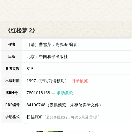
《红楼梦 2》
（清）曹雪芹，高鹗著 编者
作者
北京：中国和平出版社
出版
315
参考页数
1997（求助前请核对）
目录预览
出版时间
7801018168 —
求助条款
ISBN号
84196748（仅供预览，未存储实际文件）
PDF编号
扫描PDF（
）
求助格式
若分多册发行，每次仅能受理1册