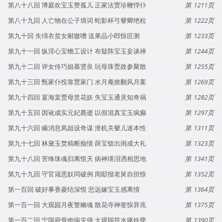
第八十八回 博庭欢宝玉赞孤儿 正家法贾珍鞭悍仆
1211
第八十九回 人亡物在公子填词 蛇影杯弓颦卿绝粒
1222
第九十回 失绵衣贫女耐嗷嘈 送果品小郎惊叵测
1233
第九十一回 纵淫心宝蟾工设计 布疑阵宝玉妄谈禅
1244
第九十二回 评女传巧姐慕贤良 玩母珠贾政参聚散
1255
第九十三回 甄家仆投靠贾家门 水月庵掀翻风月案
1269
第九十四回 宴海棠贾母赏花妖 失宝玉通灵知奇祸
1282
第九十五回 因讹成实元妃薨逝 以假混真宝玉疯癫
1297
第九十六回 瞒消息凤姐设奇谋 泄机关颦儿迷本性
1311
第九十七回 林黛玉焚稿断痴情 薛宝钗出闺成大礼
1323
第九十八回 苦绛珠魂归离恨天 病神瑛泪洒相思地
1341
第九十九回 守官箴恶奴同破例 阅邸报老舅自担惊
1352
第一百回 破好事香菱结深恨 悲远嫁宝玉感离情
1364
第一百一回 大观园月夜警幽魂 散花寺神签惊异兆
1375
第一百二回 宁国府骨肉病灾侵 大观园符水驱妖孽
1390