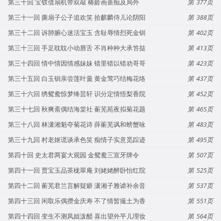
第三十回 宝钗借扇机带双敲 椿龄画蔷痴及局外
377
第三十一回 撕扇子公子追欢笑 拾麒麟侍儿论阴阳
388
第三十二回 诉肺腑心迷活宝玉 含耻辱情烈死金钏
402
第三十三回 手足耽耽小动唇舌 不肖种种大承笞挞
413
第三十四回 情中情因情感妹妹 错里错以错劝哥哥
423
第三十五回 白玉钏亲尝莲叶羹 黄金莺巧结梅花络
437
第三十六回 绣鸳鸯惊梦绛芸轩 识分定情悟梨香院
452
第三十七回 秋爽斋偶结海棠社 蘅芜苑夜拟菊花题
465
第三十八回 林潇湘魁夺菊花诗 薛蘅芜讽和螃蟹咏
483
第三十九回 村老妪谎谈承色笑 痴情子实意觅踪迹
495
第四十回 史太君两宴大观园 金鸳鸯三宣牙牌令
507
第四十一回 贾宝玉品茶栊翠庵 刘姥姥醉卧怡红院
525
第四十二回 蘅芜君兰言解疑癖 潇湘子雅谑补余音
537
第四十三回 闲取乐偶攒金庆寿 不了情暂撮土为香
551
第四十四回 变生不测凤姐泼醋 喜出望外平儿理妆
564