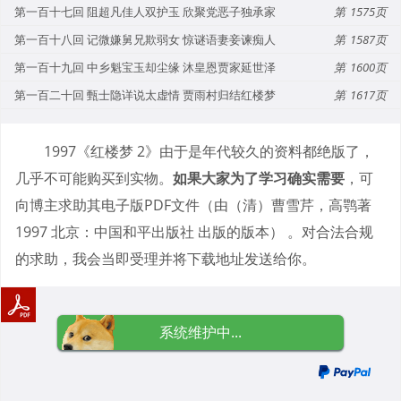
第一百十七回 阻超凡佳人双护玉 欣聚党恶子独承家
1575
第一百十八回 记微嫌舅兄欺弱女 惊谜语妻妾谏痴人
1587
第一百十九回 中乡魁宝玉却尘缘 沐皇恩贾家延世泽
1600
第一百二十回 甄士隐详说太虚情 贾雨村归结红楼梦
1617
1997《红楼梦 2》由于是年代较久的资料都绝版了，
几乎不可能购买到实物。
如果大家为了学习确实需要
，可
向博主求助其电子版PDF文件（由（清）曹雪芹，高鹗著
1997 北京：中国和平出版社 出版的版本） 。对合法合规
的求助，我会当即受理并将下载地址发送给你。
系统维护中...